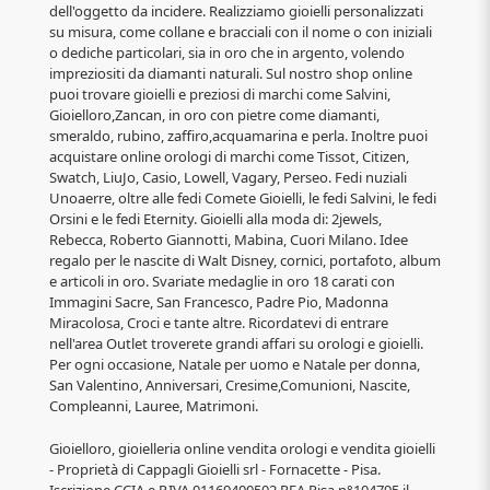
dell'oggetto da incidere. Realizziamo gioielli personalizzati
su misura, come collane e bracciali con il nome o con iniziali
o dediche particolari, sia in oro che in argento, volendo
impreziositi da diamanti naturali. Sul nostro shop online
puoi trovare gioielli e preziosi di marchi come Salvini,
Gioielloro,Zancan, in oro con pietre come diamanti,
smeraldo, rubino, zaffiro,acquamarina e perla. Inoltre puoi
acquistare online orologi di marchi come Tissot, Citizen,
Swatch, LiuJo, Casio, Lowell, Vagary, Perseo. Fedi nuziali
Unoaerre, oltre alle fedi Comete Gioielli, le fedi Salvini, le fedi
Orsini e le fedi Eternity. Gioielli alla moda di: 2jewels,
Rebecca, Roberto Giannotti, Mabina, Cuori Milano. Idee
regalo per le nascite di Walt Disney, cornici, portafoto, album
e articoli in oro. Svariate medaglie in oro 18 carati con
Immagini Sacre, San Francesco, Padre Pio, Madonna
Miracolosa, Croci e tante altre. Ricordatevi di entrare
nell'area Outlet troverete grandi affari su orologi e gioielli.
Per ogni occasione, Natale per uomo e Natale per donna,
San Valentino, Anniversari, Cresime,Comunioni, Nascite,
Compleanni, Lauree, Matrimoni.
Gioielloro, gioielleria online vendita orologi e vendita gioielli
- Proprietà di Cappagli Gioielli srl - Fornacette - Pisa.
Iscrizione CCIA e P.IVA 01169400502 REA Pisa n°104795 il