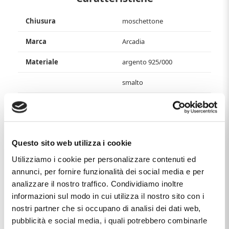
Chiusura
moschettone
Marca
Arcadia
Materiale
argento 925/000
smalto
Produzione
made in Italy
Questo articolo dal nome
BRACCIALE UOMO ARCADIA IN
ARGENTO 925 E SMALTI LARGE - BANDIERE NAUTICHE
,
Questo sito web utilizza i cookie
distribuito dal marchio
ARCADIA
, che trovi nella categoria
BRACCIALI DA UOMO
, e più precisamente nella
Utilizziamo i cookie per personalizzare contenuti ed
sottocategoria
BRACCIALI NAUTICI DA UOMO
, è un
annunci, per fornire funzionalità dei social media e per
prodotto che al momento ha disponibilità
10 / 15 GIORNI
ed
analizzare il nostro traffico. Condividiamo inoltre
il prezzo di questo prodotto è pari a
€ 233,10
.
informazioni sul modo in cui utilizza il nostro sito con i
nostri partner che si occupano di analisi dei dati web,
pubblicità e social media, i quali potrebbero combinarle