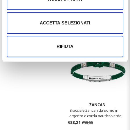
ARCADIA
Bracciale in argento per uomo
ACCETTA SELEZIONATI
con smalti e ceramica - Bracciale
ZANCAN
Bandiere
€220,00
Bracciale Zancan da uomo in
argento e corda nautica EXB
475MR-NE
RIFIUTA
€88,21
€98,00
ZANCAN
Bracciale Zancan da uomo in
argento e corda nautica verde
€88,21
€98,00