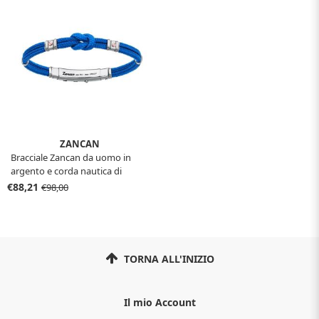
ZANCAN
Bracciale Zancan da uomo in
argento e corda nautica di
colore azzurro
€88,21
€98,00
TORNA ALL'INIZIO
Il mio Account