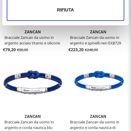
RIFIUTA
ZANCAN
ZANCAN
Bracciale Zancan da uomo in
Bracciale Zancan da uomo in
argento acciaio titanio e silicone
argento e spinelli neri EXB729
ETB 141
€79,20
€223,20
€88,00
€248,00
ZANCAN
ZANCAN
Bracciale Zancan da uomo in
Bracciale Zancan da uomo in
argento e corda nautica blu
argento e corda nautica di