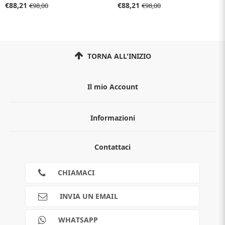
colore azzurro
€88,21
€88,21
€98,00
€98,00
TORNA ALL'INIZIO
Il mio Account
Informazioni
Chi siamo
Contattaci
Guida all'acquisto
Privacy
Cookies
CHIAMACI
Spedizioni
Pagamenti
INVIA UN EMAIL
Scalapay
Reso gratuito
WHATSAPP
Contatti