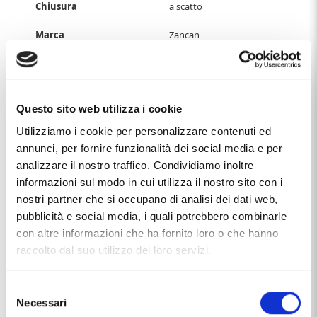
Chiusura
a scatto
Marca
Zancan
Materiale
acciaio
argento 925/000
Questo sito web utilizza i cookie
oro 18kt
Utilizziamo i cookie per personalizzare contenuti ed
Produzione
made in Italy
annunci, per fornire funzionalità dei social media e per
analizzare il nostro traffico. Condividiamo inoltre
informazioni sul modo in cui utilizza il nostro sito con i
Questo articolo dal nome
BRACCIALE ZANCAN DA UOMO IN
ARGENTO E KEVLAR VERDE SCURO
, distribuito dal marchio
nostri partner che si occupano di analisi dei dati web,
ZANCAN
, che trovi nella categoria
BRACCIALI IN
pubblicità e social media, i quali potrebbero combinarle
ARGENTO
, e più precisamente nella sottocategoria
con altre informazioni che ha fornito loro o che hanno
BRACCIALI ZANCAN DA UOMO IN ARGENTO
, è un
raccolto dal suo utilizzo dei loro servizi.
prodotto al momento non disponibile ed il prezzo di questo
prodotto è pari a
€ 88,20
.
Selezione
Necessari
del