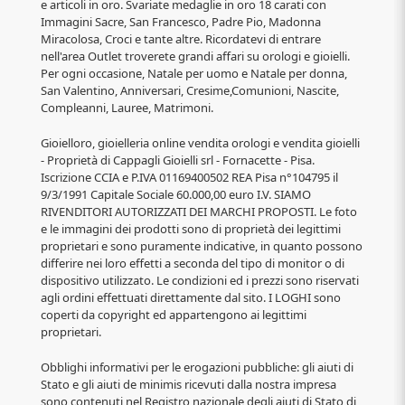
e articoli in oro. Svariate medaglie in oro 18 carati con
Immagini Sacre, San Francesco, Padre Pio, Madonna
Miracolosa, Croci e tante altre. Ricordatevi di entrare
nell'area Outlet troverete grandi affari su orologi e gioielli.
Per ogni occasione, Natale per uomo e Natale per donna,
San Valentino, Anniversari, Cresime,Comunioni, Nascite,
Compleanni, Lauree, Matrimoni.
Gioielloro, gioielleria online vendita orologi e vendita gioielli
- Proprietà di Cappagli Gioielli srl - Fornacette - Pisa.
Iscrizione CCIA e P.IVA 01169400502 REA Pisa n°104795 il
9/3/1991 Capitale Sociale 60.000,00 euro I.V. SIAMO
RIVENDITORI AUTORIZZATI DEI MARCHI PROPOSTI. Le foto
e le immagini dei prodotti sono di proprietà dei legittimi
proprietari e sono puramente indicative, in quanto possono
differire nei loro effetti a seconda del tipo di monitor o di
dispositivo utilizzato. Le condizioni ed i prezzi sono riservati
agli ordini effettuati direttamente dal sito. I LOGHI sono
coperti da copyright ed appartengono ai legittimi
proprietari.
Obblighi informativi per le erogazioni pubbliche: gli aiuti di
Stato e gli aiuti de minimis ricevuti dalla nostra impresa
sono contenuti nel Registro nazionale degli aiuti di Stato di