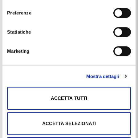
consenso
Ti potrebbe anche interessare
Preferenze
Statistiche
Marketing
Mostra dettagli
ZANCAN
ZANCAN
Bracciale da uomo Zancan in
Bracciale Zancan da uomo in
argento EXB820
argento ESB 333
ACCETTA TUTTI
€214,20
€268,20
€238,00
€298,00
ACCETTA SELEZIONATI