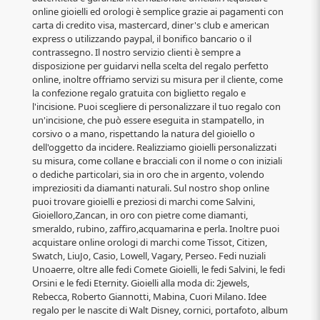
online gioielli ed orologi è semplice grazie ai pagamenti con
carta di credito visa, mastercard, diner's club e american
express o utilizzando paypal, il bonifico bancario o il
contrassegno. Il nostro servizio clienti è sempre a
disposizione per guidarvi nella scelta del regalo perfetto
online, inoltre offriamo servizi su misura per il cliente, come
la confezione regalo gratuita con biglietto regalo e
l'incisione. Puoi scegliere di personalizzare il tuo regalo con
un'incisione, che può essere eseguita in stampatello, in
corsivo o a mano, rispettando la natura del gioiello o
dell'oggetto da incidere. Realizziamo gioielli personalizzati
su misura, come collane e bracciali con il nome o con iniziali
o dediche particolari, sia in oro che in argento, volendo
impreziositi da diamanti naturali. Sul nostro shop online
puoi trovare gioielli e preziosi di marchi come Salvini,
Gioielloro,Zancan, in oro con pietre come diamanti,
smeraldo, rubino, zaffiro,acquamarina e perla. Inoltre puoi
acquistare online orologi di marchi come Tissot, Citizen,
Swatch, LiuJo, Casio, Lowell, Vagary, Perseo. Fedi nuziali
Unoaerre, oltre alle fedi Comete Gioielli, le fedi Salvini, le fedi
Orsini e le fedi Eternity. Gioielli alla moda di: 2jewels,
Rebecca, Roberto Giannotti, Mabina, Cuori Milano. Idee
regalo per le nascite di Walt Disney, cornici, portafoto, album