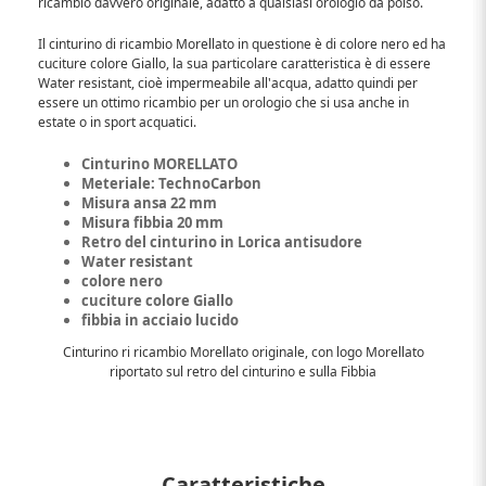
ricambio davvero originale, adatto a qualsiasi orologio da polso.
Il cinturino di ricambio Morellato in questione è di colore nero ed ha
cuciture colore Giallo, la sua particolare caratteristica è di essere
Water resistant, cioè impermeabile all'acqua, adatto quindi per
essere un ottimo ricambio per un orologio che si usa anche in
estate o in sport acquatici.
Cinturino MORELLATO
Meteriale: TechnoCarbon
Misura ansa 22 mm
Misura fibbia 20 mm
Retro del cinturino in Lorica antisudore
Water resistant
colore nero
cuciture colore Giallo
fibbia in acciaio lucido
Cinturino ri ricambio Morellato originale, con logo Morellato
riportato sul retro del cinturino e sulla Fibbia
Caratteristiche