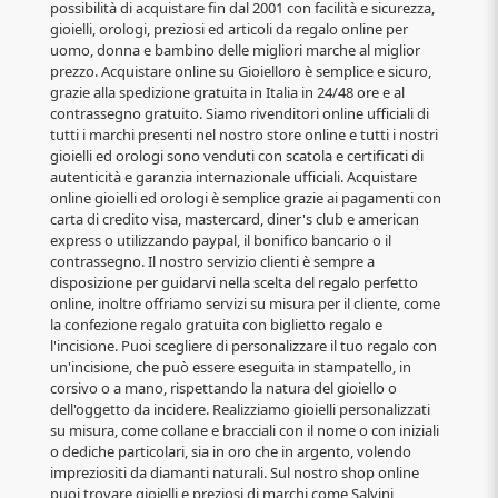
possibilità di acquistare fin dal 2001 con facilità e sicurezza,
gioielli, orologi, preziosi ed articoli da regalo online per
uomo, donna e bambino delle migliori marche al miglior
prezzo. Acquistare online su Gioielloro è semplice e sicuro,
grazie alla spedizione gratuita in Italia in 24/48 ore e al
contrassegno gratuito. Siamo rivenditori online ufficiali di
tutti i marchi presenti nel nostro store online e tutti i nostri
gioielli ed orologi sono venduti con scatola e certificati di
autenticità e garanzia internazionale ufficiali. Acquistare
online gioielli ed orologi è semplice grazie ai pagamenti con
carta di credito visa, mastercard, diner's club e american
express o utilizzando paypal, il bonifico bancario o il
contrassegno. Il nostro servizio clienti è sempre a
disposizione per guidarvi nella scelta del regalo perfetto
online, inoltre offriamo servizi su misura per il cliente, come
la confezione regalo gratuita con biglietto regalo e
l'incisione. Puoi scegliere di personalizzare il tuo regalo con
un'incisione, che può essere eseguita in stampatello, in
corsivo o a mano, rispettando la natura del gioiello o
dell'oggetto da incidere. Realizziamo gioielli personalizzati
su misura, come collane e bracciali con il nome o con iniziali
o dediche particolari, sia in oro che in argento, volendo
impreziositi da diamanti naturali. Sul nostro shop online
puoi trovare gioielli e preziosi di marchi come Salvini,