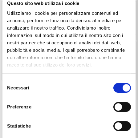
Questo sito web utilizza i cookie
Astuccio Porta Orologi in pelle 2 posti custodia da
Utilizziamo i cookie per personalizzare contenuti ed
viaggio (€ 30,00 ) -
Vedi prodotto
annunci, per fornire funzionalità dei social media e per
analizzare il nostro traffico. Condividiamo inoltre
informazioni sul modo in cui utilizza il nostro sito con i
nostri partner che si occupano di analisi dei dati web,
Astuccio Porta Orologi in pelle 4 posti custodia da
pubblicità e social media, i quali potrebbero combinarle
viaggio (€ 40,00 ) -
Vedi prodotto
con altre informazioni che ha fornito loro o che hanno
raccolto dal suo utilizzo dei loro servizi.
Selezione
Seleziona il prodotto per aggiungerlo al tuo acquisto
Necessari
del
consenso
Preferenze
Ti potrebbe anche interessare
Statistiche