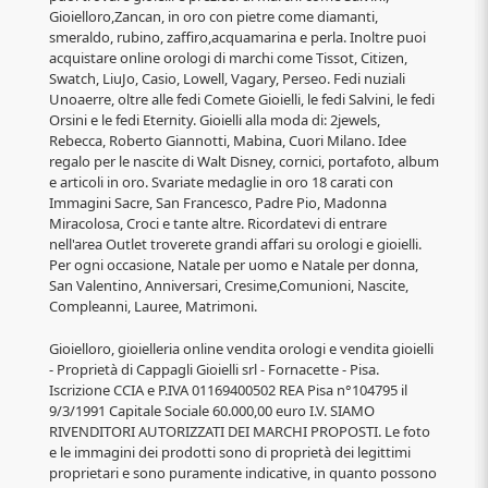
Gioielloro,Zancan, in oro con pietre come diamanti,
smeraldo, rubino, zaffiro,acquamarina e perla. Inoltre puoi
acquistare online orologi di marchi come Tissot, Citizen,
Swatch, LiuJo, Casio, Lowell, Vagary, Perseo. Fedi nuziali
Unoaerre, oltre alle fedi Comete Gioielli, le fedi Salvini, le fedi
Orsini e le fedi Eternity. Gioielli alla moda di: 2jewels,
Rebecca, Roberto Giannotti, Mabina, Cuori Milano. Idee
regalo per le nascite di Walt Disney, cornici, portafoto, album
e articoli in oro. Svariate medaglie in oro 18 carati con
Immagini Sacre, San Francesco, Padre Pio, Madonna
Miracolosa, Croci e tante altre. Ricordatevi di entrare
nell'area Outlet troverete grandi affari su orologi e gioielli.
Per ogni occasione, Natale per uomo e Natale per donna,
San Valentino, Anniversari, Cresime,Comunioni, Nascite,
Compleanni, Lauree, Matrimoni.
Gioielloro, gioielleria online vendita orologi e vendita gioielli
- Proprietà di Cappagli Gioielli srl - Fornacette - Pisa.
Iscrizione CCIA e P.IVA 01169400502 REA Pisa n°104795 il
9/3/1991 Capitale Sociale 60.000,00 euro I.V. SIAMO
RIVENDITORI AUTORIZZATI DEI MARCHI PROPOSTI. Le foto
e le immagini dei prodotti sono di proprietà dei legittimi
proprietari e sono puramente indicative, in quanto possono