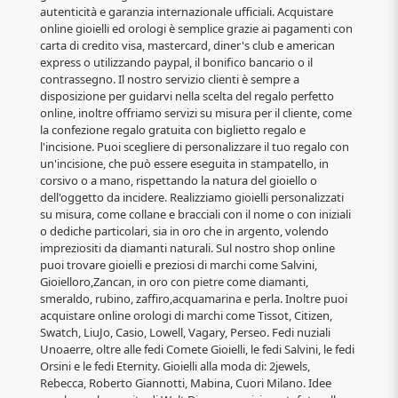
autenticità e garanzia internazionale ufficiali. Acquistare
online gioielli ed orologi è semplice grazie ai pagamenti con
carta di credito visa, mastercard, diner's club e american
express o utilizzando paypal, il bonifico bancario o il
contrassegno. Il nostro servizio clienti è sempre a
disposizione per guidarvi nella scelta del regalo perfetto
online, inoltre offriamo servizi su misura per il cliente, come
la confezione regalo gratuita con biglietto regalo e
l'incisione. Puoi scegliere di personalizzare il tuo regalo con
un'incisione, che può essere eseguita in stampatello, in
corsivo o a mano, rispettando la natura del gioiello o
dell'oggetto da incidere. Realizziamo gioielli personalizzati
su misura, come collane e bracciali con il nome o con iniziali
o dediche particolari, sia in oro che in argento, volendo
impreziositi da diamanti naturali. Sul nostro shop online
puoi trovare gioielli e preziosi di marchi come Salvini,
Gioielloro,Zancan, in oro con pietre come diamanti,
smeraldo, rubino, zaffiro,acquamarina e perla. Inoltre puoi
acquistare online orologi di marchi come Tissot, Citizen,
Swatch, LiuJo, Casio, Lowell, Vagary, Perseo. Fedi nuziali
Unoaerre, oltre alle fedi Comete Gioielli, le fedi Salvini, le fedi
Orsini e le fedi Eternity. Gioielli alla moda di: 2jewels,
Rebecca, Roberto Giannotti, Mabina, Cuori Milano. Idee