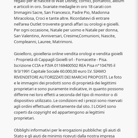
regalo per le nascite di Walt Disney, cornici, portafoto, album
e articoli in oro. Svariate medaglie in oro 18 carati con
Immagini Sacre, San Francesco, Padre Pio, Madonna
Miracolosa, Croci e tante altre. Ricordatevi di entrare
nell'area Outlet troverete grandi affari su orologi e gioielli.
Per ogni occasione, Natale per uomo e Natale per donna,
San Valentino, Anniversari, Cresime,Comunioni, Nascite,
Compleanni, Lauree, Matrimoni.
Gioielloro, gioielleria online vendita orologi e vendita gioielli
- Proprietà di Cappagli Gioielli srl - Fornacette - Pisa.
Iscrizione CCIA e P.IVA 01169400502 REA Pisa n°104795 il
9/3/1991 Capitale Sociale 60.000,00 euro I.V. SIAMO
RIVENDITORI AUTORIZZATI DEI MARCHI PROPOSTI. Le foto
e le immagini dei prodotti sono di proprietà dei legittimi
proprietari e sono puramente indicative, in quanto possono
differire nei loro effetti a seconda del tipo di monitor o di
dispositivo utilizzato. Le condizioni ed i prezzi sono riservati
agli ordini effettuati direttamente dal sito. I LOGHI sono
coperti da copyright ed appartengono ai legittimi
proprietari.
Obblighi informativi per le erogazioni pubbliche: gli aiuti di
Stato e gli aiuti de minimis ricevuti dalla nostra impresa