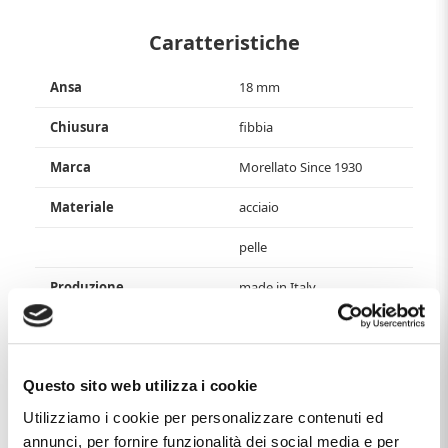
Caratteristiche
Ansa
18 mm
Chiusura
fibbia
Marca
Morellato Since 1930
Materiale
acciaio
pelle
Produzione
made in Italy
Questo articolo dal nome
CINTURINO MORELLATO PELLE
STAMPA ALLIGATORE TESTA DI MORO MISURA 18
,
distribuito dal marchio
MORELLATO SINCE 1930
, che trovi
Questo sito web utilizza i cookie
nella categoria
ACCESSORI DI RICAMBIO PER OROLOGI
, e
più precisamente nella sottocategoria
CINTURINI DI
Utilizziamo i cookie per personalizzare contenuti ed
RICAMBIO
, è un prodotto che al momento ha disponibilità
annunci, per fornire funzionalità dei social media e per