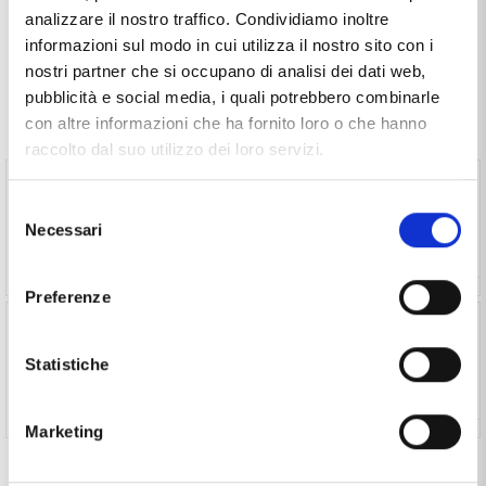
DISPONIBILE
ed il prezzo di questo prodotto è pari a
€ 29,00
analizzare il nostro traffico. Condividiamo inoltre
.
informazioni sul modo in cui utilizza il nostro sito con i
nostri partner che si occupano di analisi dei dati web,
pubblicità e social media, i quali potrebbero combinarle
con altre informazioni che ha fornito loro o che hanno
Spesso comprati insieme
raccolto dal suo utilizzo dei loro servizi.
Astuccio Porta Orologi in pelle 2 posti custodia da
viaggio (€ 30,00 ) -
Vedi prodotto
Selezione
Necessari
del
consenso
Preferenze
Astuccio Porta Orologi in pelle 4 posti custodia da
viaggio (€ 40,00 ) -
Vedi prodotto
Statistiche
Marketing
Seleziona il prodotto per aggiungerlo al tuo acquisto