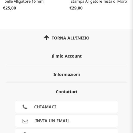
pelle Alligatore 16 mm
stampa Alligatore Testa di Moro
misura 20
€25,00
€29,00
TORNA ALL'INIZIO
Il mio Account
Informazioni
Chi siamo
Contattaci
Guida all'acquisto
Privacy
Cookies
CHIAMACI
Spedizioni
Pagamenti
INVIA UN EMAIL
Scalapay
Reso gratuito