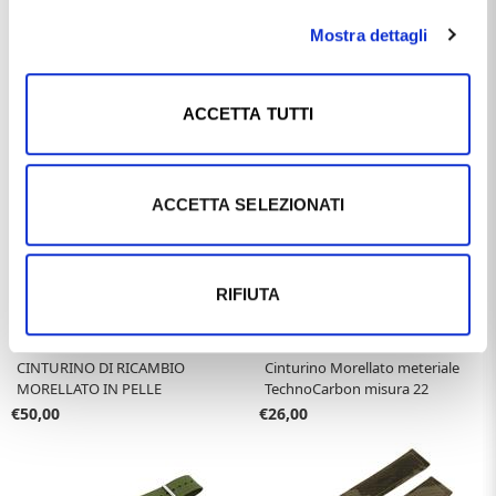
Mostra dettagli
Ti potrebbe anche interessare
ACCETTA TUTTI
ACCETTA SELEZIONATI
RIFIUTA
MORELLATO SINCE 1930
MORELLATO SINCE 1930
CINTURINO DI RICAMBIO
Cinturino Morellato meteriale
MORELLATO IN PELLE
TechnoCarbon misura 22
COCCODRILLO FUSCUS NERO
€50,00
€26,00
18 MM