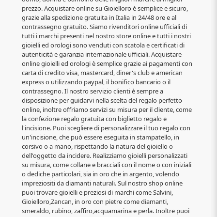
prezzo. Acquistare online su Gioielloro è semplice e sicuro,
grazie alla spedizione gratuita in Italia in 24/48 ore e al
contrassegno gratuito. Siamo rivenditori online ufficiali di
tutti i marchi presenti nel nostro store online e tutti i nostri
gioielli ed orologi sono venduti con scatola e certificati di
autenticità e garanzia internazionale ufficiali. Acquistare
online gioielli ed orologi è semplice grazie ai pagamenti con
carta di credito visa, mastercard, diner's club e american
express o utilizzando paypal, il bonifico bancario o il
contrassegno. Il nostro servizio clienti è sempre a
disposizione per guidarvi nella scelta del regalo perfetto
online, inoltre offriamo servizi su misura per il cliente, come
la confezione regalo gratuita con biglietto regalo e
l'incisione. Puoi scegliere di personalizzare il tuo regalo con
un'incisione, che può essere eseguita in stampatello, in
corsivo o a mano, rispettando la natura del gioiello o
dell'oggetto da incidere. Realizziamo gioielli personalizzati
su misura, come collane e bracciali con il nome o con iniziali
o dediche particolari, sia in oro che in argento, volendo
impreziositi da diamanti naturali. Sul nostro shop online
puoi trovare gioielli e preziosi di marchi come Salvini,
Gioielloro,Zancan, in oro con pietre come diamanti,
smeraldo, rubino, zaffiro,acquamarina e perla. Inoltre puoi