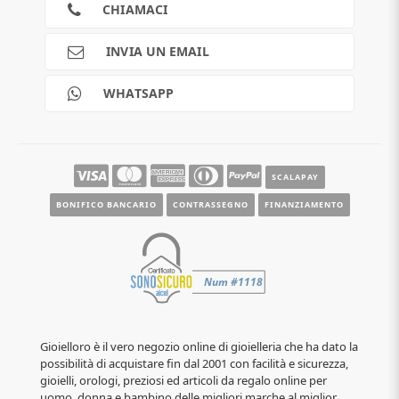
Cookies
CHIAMACI
Spedizioni
Pagamenti
INVIA UN EMAIL
Scalapay
Reso gratuito
WHATSAPP
Contatti
Guide e informazioni
SCALAPAY
BONIFICO BANCARIO
CONTRASSEGNO
FINANZIAMENTO
Gioielloro è il vero negozio online di gioielleria che ha dato la
possibilità di acquistare fin dal 2001 con facilità e sicurezza,
gioielli, orologi, preziosi ed articoli da regalo online per
uomo, donna e bambino delle migliori marche al miglior