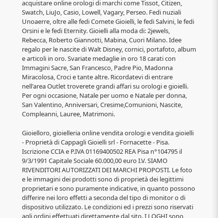
acquistare online orologi di marchi come Tissot, Citizen,
Swatch, LiuJo, Casio, Lowell, Vagary, Perseo. Fedi nuziali
Unoaerre, oltre alle fedi Comete Gioielli, le fedi Salvini, le fedi
Orsini e le fedi Eternity. Gioielli alla moda di: 2jewels,
Rebecca, Roberto Giannotti, Mabina, Cuori Milano. Idee
regalo per le nascite di Walt Disney, cornici, portafoto, album
e articoli in oro. Svariate medaglie in oro 18 carati con
Immagini Sacre, San Francesco, Padre Pio, Madonna
Miracolosa, Croci e tante altre. Ricordatevi di entrare
nell'area Outlet troverete grandi affari su orologi e gioielli.
Per ogni occasione, Natale per uomo e Natale per donna,
San Valentino, Anniversari, Cresime,Comunioni, Nascite,
Compleanni, Lauree, Matrimoni.
Gioielloro, gioielleria online vendita orologi e vendita gioielli
- Proprietà di Cappagli Gioielli srl - Fornacette - Pisa.
Iscrizione CCIA e P.IVA 01169400502 REA Pisa n°104795 il
9/3/1991 Capitale Sociale 60.000,00 euro I.V. SIAMO
RIVENDITORI AUTORIZZATI DEI MARCHI PROPOSTI. Le foto
e le immagini dei prodotti sono di proprietà dei legittimi
proprietari e sono puramente indicative, in quanto possono
differire nei loro effetti a seconda del tipo di monitor o di
dispositivo utilizzato. Le condizioni ed i prezzi sono riservati
agli ordini effettuati direttamente dal sito. I LOGHI sono