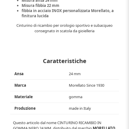
Misura ansa 24 mm
Misura fibbia 22 mm
fibbia in acciaio INOX personalizzata Morellato, a
finitura lucida
Cinturino di ricambio per orologio sportivo e subacqueo
consegnato in scatola da gioielleria
Caratteristiche
Ansa
24 mm
Marca
Morellato Since 1930
Materiale
gomma
Produzione
made in Italy
Questo articolo dal nome
CINTURINO RICAMBIO IN
GOMMA NERO 24 MM
, distribuito dal marchio
MORELLATO