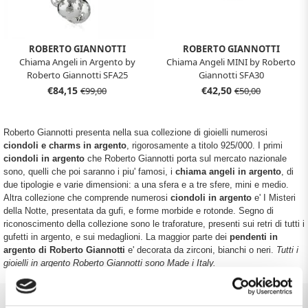
ROBERTO GIANNOTTI
ROBERTO GIANNOTTI
Chiama Angeli in Argento by
Chiama Angeli MINI by Roberto
Roberto Giannotti SFA25
Giannotti SFA30
€84,15
€42,50
€99,00
€50,00
Roberto Giannotti presenta nella sua collezione di gioielli numerosi
ciondoli e charms in argento
, rigorosamente a titolo 925/000. I primi
ciondoli in argento
che Roberto Giannotti porta sul mercato nazionale
sono, quelli che poi saranno i piu' famosi, i
chiama angeli in argento
, di
due tipologie e varie dimensioni: a una sfera e a tre sfere, mini e medio.
Altra collezione che comprende numerosi
ciondoli in argento
e' I Misteri
della Notte, presentata da gufi, e forme morbide e rotonde. Segno di
riconoscimento della collezione sono le traforature, presenti sui retri di tutti i
gufetti in argento, e sui medaglioni. La maggior parte dei
pendenti in
argento di Roberto Giannotti
e' decorata da zirconi, bianchi o neri.
Tutti i
gioielli in argento Roberto Giannotti sono Made i Italy.
TORNA ALL'INIZIO