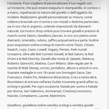
l'incisione. Puoi scegliere di personalizzare il tuo regalo con
un'incisione, che può essere eseguita in stampatello, in corsivo o
a mano, rispettando la natura del gioiello o dell'oggetto da
incidere. Realizziamo gioielli personalizzati su misura, come
collane e bracciali con il nome o con iniziali o dediche particolari,
sia in oro che in argento, volendo impreziositi da diamanti
naturali. Sul nostro shop online puoi trovare gioielli e preziosi di
marchi come Salvini, Gioielloro,Zancan, in oro con pietre come
diamanti, smeraldo, rubino, zaffiro,acquamarina e perla. Inoltre
puoi acquistare online orologi di marchi come Tissot, Citizen,
Swatch, LiuJo, Casio, Lowell, Vagary, Perseo. Fedi nuziali
Unoaerre, oltre alle fedi Comete Gioielli, le fedi Salvini, le fedi
Orsini e le fedi Eternity. Gioielli alla moda di: 2jewels, Rebecca,
Roberto Giannotti, Mabina, Cuori Milano. Idee regalo per le
nascite di Walt Disney, cornici, portafoto, album e articoli in oro.
Svariate medaglie in oro 18 carati con Immagini Sacre, San
Francesco, Padre Pio, Madonna Miracolosa, Croci e tante altre.
Ricordatevi di entrare nell'area Outlet troverete grandi affari su
orologi e gioielli. Per ogni occasione, Natale per uomo e Natale
per donna, San Valentino, Anniversari, Cresime,Comunioni,
Nascite, Compleanni, Lauree, Matrimoni.
Gioielloro, gioielleria online vendita orologi e vendita gioielli -