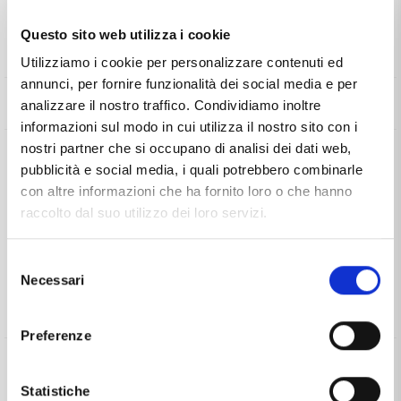
Questo sito web utilizza i cookie
Il mio Account
Utilizziamo i cookie per personalizzare contenuti ed
annunci, per fornire funzionalità dei social media e per
Informazioni
analizzare il nostro traffico. Condividiamo inoltre
informazioni sul modo in cui utilizza il nostro sito con i
Chi siamo
nostri partner che si occupano di analisi dei dati web,
Contattaci
Guida all'acquisto
pubblicità e social media, i quali potrebbero combinarle
Privacy
con altre informazioni che ha fornito loro o che hanno
Cookies
CHIAMACI
raccolto dal suo utilizzo dei loro servizi.
Spedizioni
Pagamenti
INVIA UN EMAIL
Scalapay
Selezione
Reso gratuito
Necessari
del
WHATSAPP
Contatti
consenso
Guide e informazioni
Preferenze
SCALAPAY
Statistiche
BONIFICO BANCARIO
CONTRASSEGNO
FINANZIAMENTO