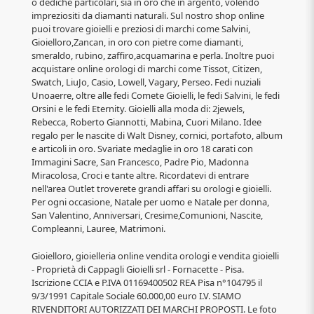
o dediche particolari, sia in oro che in argento, volendo
impreziositi da diamanti naturali. Sul nostro shop online
puoi trovare gioielli e preziosi di marchi come Salvini,
Gioielloro,Zancan, in oro con pietre come diamanti,
smeraldo, rubino, zaffiro,acquamarina e perla. Inoltre puoi
acquistare online orologi di marchi come Tissot, Citizen,
Swatch, LiuJo, Casio, Lowell, Vagary, Perseo. Fedi nuziali
Unoaerre, oltre alle fedi Comete Gioielli, le fedi Salvini, le fedi
Orsini e le fedi Eternity. Gioielli alla moda di: 2jewels,
Rebecca, Roberto Giannotti, Mabina, Cuori Milano. Idee
regalo per le nascite di Walt Disney, cornici, portafoto, album
e articoli in oro. Svariate medaglie in oro 18 carati con
Immagini Sacre, San Francesco, Padre Pio, Madonna
Miracolosa, Croci e tante altre. Ricordatevi di entrare
nell'area Outlet troverete grandi affari su orologi e gioielli.
Per ogni occasione, Natale per uomo e Natale per donna,
San Valentino, Anniversari, Cresime,Comunioni, Nascite,
Compleanni, Lauree, Matrimoni.
Gioielloro, gioielleria online vendita orologi e vendita gioielli
- Proprietà di Cappagli Gioielli srl - Fornacette - Pisa.
Iscrizione CCIA e P.IVA 01169400502 REA Pisa n°104795 il
9/3/1991 Capitale Sociale 60.000,00 euro I.V. SIAMO
RIVENDITORI AUTORIZZATI DEI MARCHI PROPOSTI. Le foto