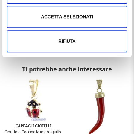
Questo articolo dal nome
CIONDOLO A FORMA DI PIEDINO
DI BAMBINO IN ORO ROSA
, distribuito dal marchio
OROBIMBI
, che trovi nella categoria
CIONDOLI IN ORO
, e
ACCETTA SELEZIONATI
più precisamente nella sottocategoria
CIONDOLI IN ORO
MADE IN ITALY
, è un prodotto che al momento ha
disponibilità
DISPONIBILE
ed il prezzo di questo prodotto è
pari a
€ 124,20
.
RIFIUTA
Ti potrebbe anche interessare
CAPPAGLI GIOIELLI
Ciondolo Coccinella in oro giallo