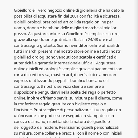
Gioielloro è il vero negozio online di gioielleria che ha dato la
possibilità di acquistare fin dal 2001 con facilità e sicurezza,
gioielli, orologi, preziosi ed articoli da regalo online per
uomo, donna e bambino delle migliori marche al miglior
prezzo. Acquistare online su Gioielloro è semplice e sicuro,
grazie alla spedizione gratuita in Italia in 24/48 ore e al
contrassegno gratuito. Siamo rivenditori online ufficiali di
tutti i marchi presenti nel nostro store online e tutti i nostri
gioielli ed orologi sono venduti con scatola e certificati di
autenticità e garanzia internazionale ufficiali. Acquistare
online gioielli ed orologi è semplice grazie ai pagamenti con
carta di credito visa, mastercard, diner's club e american
express o utilizzando paypal, il bonifico bancario o il
contrassegno. Il nostro servizio clienti è sempre a
disposizione per guidarvi nella scelta del regalo perfetto
online, inoltre offriamo servizi su misura per il cliente, come
la confezione regalo gratuita con biglietto regalo e
l'incisione. Puoi scegliere di personalizzare il tuo regalo con
un'incisione, che può essere eseguita in stampatello, in
corsivo o a mano, rispettando la natura del gioiello o
dell'oggetto da incidere. Realizziamo gioielli personalizzati
su misura, come collane e bracciali con il nome o con iniziali