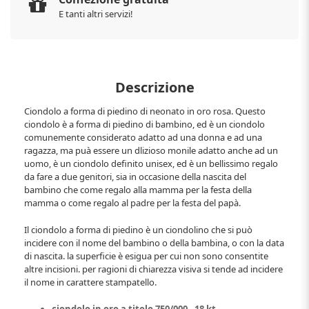
E tanti altri servizi!
Descrizione
Ciondolo a forma di piedino di neonato in oro rosa. Questo
ciondolo è a forma di piedino di bambino, ed è un ciondolo
comunemente considerato adatto ad una donna e ad una
ragazza, ma puà essere un dlizioso monile adatto anche ad un
uomo, è un ciondolo definito unisex, ed è un bellissimo regalo
da fare a due genitori, sia in occasione della nascita del
bambino che come regalo alla mamma per la festa della
mamma o come regalo al padre per la festa del papà.
Il ciondolo a forma di piedino è un ciondolino che si può
incidere con il nome del bambino o della bambina, o con la data
di nascita. la superficie è esigua per cui non sono consentite
altre incisioni. per ragioni di chiarezza visiva si tende ad incidere
il nome in carattere stampatello.
ciondolo in oro a titolo 750/000 - 18 kt