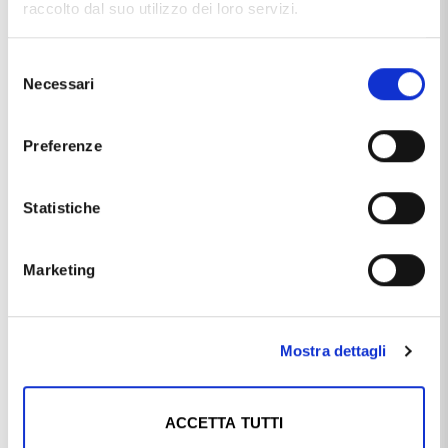
raccolto dal suo utilizzo dei loro servizi.
Selezione
Necessari
del
consenso
Preferenze
Statistiche
Marketing
Caratteristiche
Marca
OroBimbi
Mostra dettagli
Materiale
oro 18kt
Produzione
made in Italy
ACCETTA TUTTI