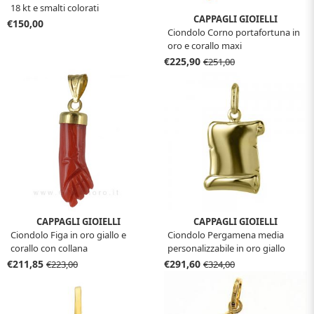
18 kt e smalti colorati
CAPPAGLI GIOIELLI
€150,00
Ciondolo Corno portafortuna in
oro e corallo maxi
€225,90
€251,00
CAPPAGLI GIOIELLI
CAPPAGLI GIOIELLI
Ciondolo Figa in oro giallo e
Ciondolo Pergamena media
corallo con collana
personalizzabile in oro giallo
14x17 mm
€211,85
€291,60
€223,00
€324,00