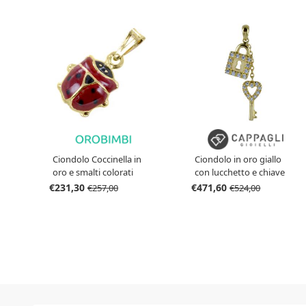
Ciondolo Coccinella in
Ciondolo in oro giallo
oro e smalti colorati
con lucchetto e chiave
Grande
con zirconi bianchi
€231,30
€471,60
€257,00
€524,00