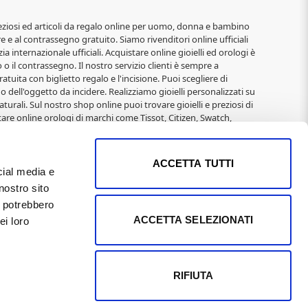
i, preziosi ed articoli da regalo online per uomo, donna e bambino
re e al contrassegno gratuito. Siamo rivenditori online ufficiali
ia internazionale ufficiali. Acquistare online gioielli ed orologi è
o il contrassegno. Il nostro servizio clienti è sempre a
atuita con biglietto regalo e l'incisione. Puoi scegliere di
o dell'oggetto da incidere. Realizziamo gioielli personalizzati su
turali. Sul nostro shop online puoi trovare gioielli e preziosi di
are online orologi di marchi come Tissot, Citizen, Swatch,
elli alla moda di: 2jewels, Rebecca, Roberto Giannotti, Mabina,
Immagini Sacre, San Francesco, Padre Pio, Madonna Miracolosa,
 e Natale per donna, San Valentino, Anniversari,
ACCETTA TUTTI
cial media e
nostro sito
 01169400502 REA Pisa n°104795 il 9/3/1991 Capitale Sociale
i potrebbero
imi proprietari e sono puramente indicative, in quanto
ACCETTA SELEZIONATI
ei loro
 effettuati direttamente dal sito. I LOGHI sono coperti da
o nazionale degli aiuti di Stato di cui all'art. 52 della L.
RIFIUTA