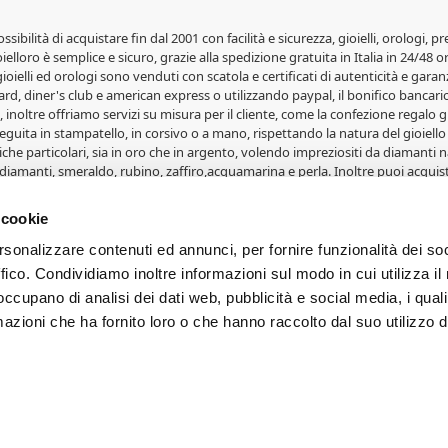
possibilità di acquistare fin dal 2001 con facilità e sicurezza, gioielli, orolog
elloro è semplice e sicuro, grazie alla spedizione gratuita in Italia in 24/48 o
 gioielli ed orologi sono venduti con scatola e certificati di autenticità e garanz
rd, diner's club e american express o utilizzando paypal, il bonifico bancario 
 inoltre offriamo servizi su misura per il cliente, come la confezione regalo gr
guita in stampatello, in corsivo o a mano, rispettando la natura del gioiello 
iche particolari, sia in oro che in argento, volendo impreziositi da diamanti na
diamanti, smeraldo, rubino, zaffiro,acquamarina e perla. Inoltre puoi acquist
lle fedi Comete Gioielli, le fedi Salvini, le fedi Orsini e le fedi Eternity. Gioi
i, portafoto, album e articoli in oro. Svariate medaglie in oro 18 carati con 
 cookie
erete grandi affari su orologi e gioielli. Per ogni occasione, Natale per uomo
rsonalizzare contenuti ed annunci, per fornire funzionalità dei so
ffico. Condividiamo inoltre informazioni sul modo in cui utilizza il 
- Proprietà di Cappagli Gioielli srl - Fornacette - Pisa. Iscrizione CCIA e P.IVA
 occupano di analisi dei dati web, pubblicità e social media, i qual
PROPOSTI. Le foto e le immagini dei prodotti sono di proprietà dei legitt
azioni che ha fornito loro o che hanno raccolto dal suo utilizzo d
 di dispositivo utilizzato. Le condizioni ed i prezzi sono riservati agli ordini
o e gli aiuti de minimis ricevuti dalla nostra impresa sono contenuti nel Registr