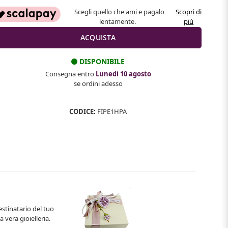
Scegli quello che ami e pagalo
Scopri di
lentamente.
più
DISPONIBILE
Consegna entro
Lunedi 10 agosto
se ordini adesso
CODICE:
FIPE1HPA
estinatario del tuo
 vera gioielleria.