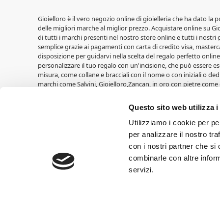
Gioielloro è il vero negozio online di gioielleria che ha dato la 
delle migliori marche al miglior prezzo. Acquistare online su Gioi
di tutti i marchi presenti nel nostro store online e tutti i nostri
semplice grazie ai pagamenti con carta di credito visa, masterca
disposizione per guidarvi nella scelta del regalo perfetto online,
personalizzare il tuo regalo con un'incisione, che può essere ese
misura, come collane e bracciali con il nome o con iniziali o ded
marchi come Salvini, Gioielloro,Zancan, in oro con pietre come 
LiuJo, Casio, Lowell, Vagary, Perseo. Fedi nuziali Unoaerre, oltre a
Cuori Milano. Idee regalo per le nascite di Walt Disney, cornic
Questo sito web utilizza i
Croci e tante altre. Ricordatevi di entrare nell'area Outlet trov
Cresime,Comunioni, Nascite, Compleanni, Lauree, Matrimoni.
Utilizziamo i cookie per pe
per analizzare il nostro tra
Gioielloro, gioielleria online vendita orologi e vendita gioielli 
con i nostri partner che si
60.000,00 euro I.V. SIAMO RIVENDITORI AUTORIZZATI DEI MARCHI 
combinarle con altre inform
possono differire nei loro effetti a seconda del tipo di monitor o
copyright ed appartengono ai legittimi proprietari.
servizi.
Obblighi informativi per le erogazioni pubbliche: gli aiuti di Stat
234/2012