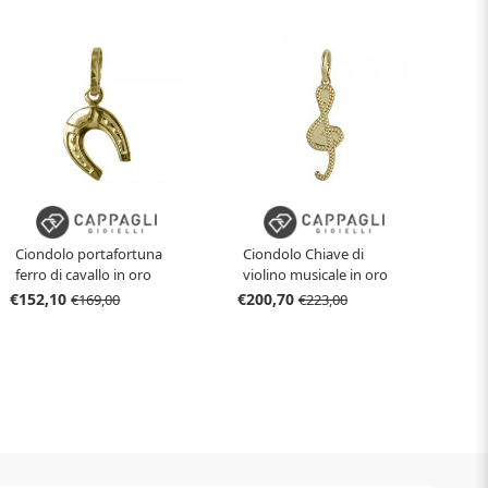
Ciondolo portafortuna
Ciondolo Chiave di
ferro di cavallo in oro
violino musicale in oro
giallo
giallo
€152,10
€200,70
€169,00
€223,00