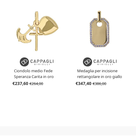
Ciondolo medio Fede
Medaglia per incisione
Speranza Carita in oro
rettangolare in oro giallo
giallo
con zirconi
€237,60
€347,40
€264,00
€386,00