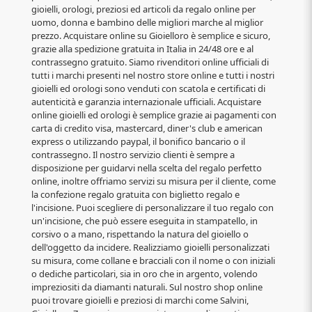
gioielli, orologi, preziosi ed articoli da regalo online per
uomo, donna e bambino delle migliori marche al miglior
prezzo. Acquistare online su Gioielloro è semplice e sicuro,
grazie alla spedizione gratuita in Italia in 24/48 ore e al
contrassegno gratuito. Siamo rivenditori online ufficiali di
tutti i marchi presenti nel nostro store online e tutti i nostri
gioielli ed orologi sono venduti con scatola e certificati di
autenticità e garanzia internazionale ufficiali. Acquistare
online gioielli ed orologi è semplice grazie ai pagamenti con
carta di credito visa, mastercard, diner's club e american
express o utilizzando paypal, il bonifico bancario o il
contrassegno. Il nostro servizio clienti è sempre a
disposizione per guidarvi nella scelta del regalo perfetto
online, inoltre offriamo servizi su misura per il cliente, come
la confezione regalo gratuita con biglietto regalo e
l'incisione. Puoi scegliere di personalizzare il tuo regalo con
un'incisione, che può essere eseguita in stampatello, in
corsivo o a mano, rispettando la natura del gioiello o
dell'oggetto da incidere. Realizziamo gioielli personalizzati
su misura, come collane e bracciali con il nome o con iniziali
o dediche particolari, sia in oro che in argento, volendo
impreziositi da diamanti naturali. Sul nostro shop online
puoi trovare gioielli e preziosi di marchi come Salvini,