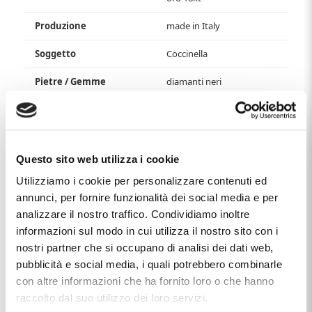
Produzione
made in Italy
Soggetto
Coccinella
Pietre / Gemme
diamanti neri
Questo articolo dal nome
CIONDOLO IN ARGENTO E ORO
PULCI - PULCE COCCINELLA
, distribuito dal marchio
LE
PULCI
, che trovi nella categoria
CIONDOLI IN ARGENTO
, e
più precisamente nella sottocategoria
CIONDOLI IN
Questo sito web utilizza i cookie
ARGENTO VARI
, è un prodotto al momento non disponibile
Utilizziamo i cookie per personalizzare contenuti ed
ed il prezzo di questo prodotto è pari a
€ 161,32
.
annunci, per fornire funzionalità dei social media e per
analizzare il nostro traffico. Condividiamo inoltre
informazioni sul modo in cui utilizza il nostro sito con i
nostri partner che si occupano di analisi dei dati web,
Ti potrebbe anche interessare
pubblicità e social media, i quali potrebbero combinarle
con altre informazioni che ha fornito loro o che hanno
raccolto dal suo utilizzo dei loro servizi.