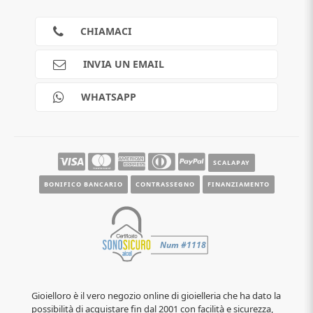
Privacy
Cookies
CHIAMACI
Spedizioni
Pagamenti
INVIA UN EMAIL
Scalapay
Reso gratuito
WHATSAPP
Contatti
Guide e informazioni
SCALAPAY
BONIFICO BANCARIO
CONTRASSEGNO
FINANZIAMENTO
Gioielloro è il vero negozio online di gioielleria che ha dato la
possibilità di acquistare fin dal 2001 con facilità e sicurezza,