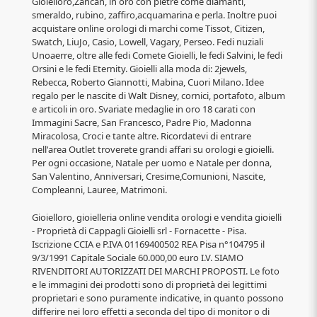
Gioielloro,Zancan, in oro con pietre come diamanti,
smeraldo, rubino, zaffiro,acquamarina e perla. Inoltre puoi
acquistare online orologi di marchi come Tissot, Citizen,
Swatch, LiuJo, Casio, Lowell, Vagary, Perseo. Fedi nuziali
Unoaerre, oltre alle fedi Comete Gioielli, le fedi Salvini, le fedi
Orsini e le fedi Eternity. Gioielli alla moda di: 2jewels,
Rebecca, Roberto Giannotti, Mabina, Cuori Milano. Idee
regalo per le nascite di Walt Disney, cornici, portafoto, album
e articoli in oro. Svariate medaglie in oro 18 carati con
Immagini Sacre, San Francesco, Padre Pio, Madonna
Miracolosa, Croci e tante altre. Ricordatevi di entrare
nell'area Outlet troverete grandi affari su orologi e gioielli.
Per ogni occasione, Natale per uomo e Natale per donna,
San Valentino, Anniversari, Cresime,Comunioni, Nascite,
Compleanni, Lauree, Matrimoni.
Gioielloro, gioielleria online vendita orologi e vendita gioielli
- Proprietà di Cappagli Gioielli srl - Fornacette - Pisa.
Iscrizione CCIA e P.IVA 01169400502 REA Pisa n°104795 il
9/3/1991 Capitale Sociale 60.000,00 euro I.V. SIAMO
RIVENDITORI AUTORIZZATI DEI MARCHI PROPOSTI. Le foto
e le immagini dei prodotti sono di proprietà dei legittimi
proprietari e sono puramente indicative, in quanto possono
differire nei loro effetti a seconda del tipo di monitor o di