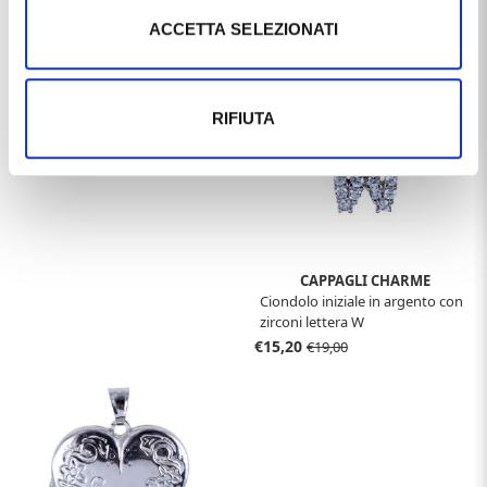
€161,32
Ciondolo uomo in argento e
ACCETTA SELEZIONATI
smalti maxi - Rosa dei Venti
€98,10
€109,00
RIFIUTA
CAPPAGLI CHARME
Ciondolo iniziale in argento con
zirconi lettera W
€15,20
€19,00