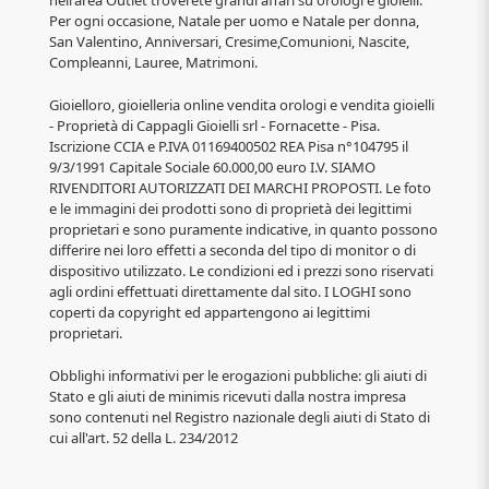
Per ogni occasione, Natale per uomo e Natale per donna,
San Valentino, Anniversari, Cresime,Comunioni, Nascite,
Compleanni, Lauree, Matrimoni.
Gioielloro, gioielleria online vendita orologi e vendita gioielli
- Proprietà di Cappagli Gioielli srl - Fornacette - Pisa.
Iscrizione CCIA e P.IVA 01169400502 REA Pisa n°104795 il
9/3/1991 Capitale Sociale 60.000,00 euro I.V. SIAMO
RIVENDITORI AUTORIZZATI DEI MARCHI PROPOSTI. Le foto
e le immagini dei prodotti sono di proprietà dei legittimi
proprietari e sono puramente indicative, in quanto possono
differire nei loro effetti a seconda del tipo di monitor o di
dispositivo utilizzato. Le condizioni ed i prezzi sono riservati
agli ordini effettuati direttamente dal sito. I LOGHI sono
coperti da copyright ed appartengono ai legittimi
proprietari.
Obblighi informativi per le erogazioni pubbliche: gli aiuti di
Stato e gli aiuti de minimis ricevuti dalla nostra impresa
sono contenuti nel Registro nazionale degli aiuti di Stato di
cui all'art. 52 della L. 234/2012