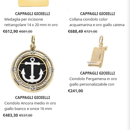
CAPPAGLI GIOIELLI
CAPPAGLI GIOIELLI
Medaglia per incisione
Collana ciondolo color
rettangolare 14 x 20 mm in oro
acquamarina e oro giallo catena
giallo
in argento dorato
€612,90
€688,49
€681,00
€721,00
CAPPAGLI GIOIELLI
Ciondolo Pergamena in oro
giallo personalizzabile con
iniziale
€241,00
CAPPAGLI GIOIELLI
Ciondolo Ancora medio in oro
giallo bianco e onice 16 mm
€483,30
€537,00