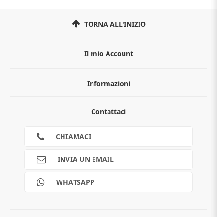
TORNA ALL'INIZIO
Il mio Account
Informazioni
Chi siamo
Contattaci
Guida all'acquisto
Privacy
Cookies
CHIAMACI
Spedizioni
Pagamenti
INVIA UN EMAIL
Scalapay
Reso gratuito
WHATSAPP
Contatti
Guide e informazioni