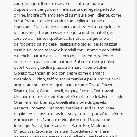
contrassegno. Il nostro servizio clienti è sempre a
disposizione per guidarvi nella scelta del regalo perfetto
online, inoltre offriamo servizi su misura per il cliente, come
la confezione regalo gratuita con biglietto regalo e
l'incisione. Puoi scegliere di personalizzare il tuo regalo con
un'incisione, che può essere eseguita in stampatello, in
corsivo o a mano, rispettando la natura del gioiello o
dell'oggetto da incidere. Realizziamo gioielli personalizzati
su misura, come collane e bracciali con il nome o con iniziali
o dediche particolari, sia in oro che in argento, volendo
impreziositi da diamanti naturali. Sul nostro shop online
puoi trovare gioielli e preziosi di marchi come Salvini,
Gioielloro,Zancan, in oro con pietre come diamanti,
smeraldo, rubino, zaffiro,acquamarina e perla. Inoltre puoi
acquistare online orologi di marchi come Tissot, Citizen,
Swatch, LiuJo, Casio, Lowell, Vagary, Perseo. Fedi nuziali
Unoaerre, oltre alle fedi Comete Gioielli, le fedi Salvini, le fedi
Orsini e le fedi Eternity. Gioielli alla moda di: 2jewels,
Rebecca, Roberto Giannotti, Mabina, Cuori Milano. Idee
regalo per le nascite di Walt Disney, cornici, portafoto, album
e articoli in oro. Svariate medaglie in oro 18 carati con
Immagini Sacre, San Francesco, Padre Pio, Madonna
Miracolosa, Croci e tante altre. Ricordatevi di entrare
nell'area Outlet troverete grandi affari su orologi e gioielli.