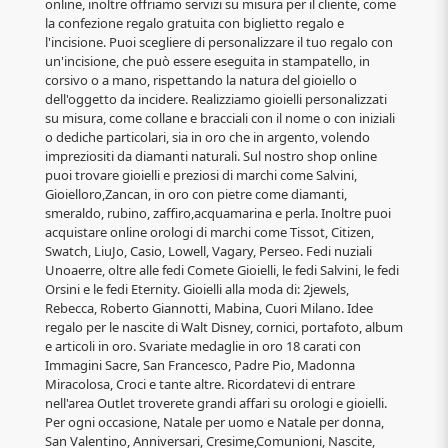
online, inoltre offriamo servizi su misura per il cliente, come
la confezione regalo gratuita con biglietto regalo e
l'incisione. Puoi scegliere di personalizzare il tuo regalo con
un'incisione, che può essere eseguita in stampatello, in
corsivo o a mano, rispettando la natura del gioiello o
dell'oggetto da incidere. Realizziamo gioielli personalizzati
su misura, come collane e bracciali con il nome o con iniziali
o dediche particolari, sia in oro che in argento, volendo
impreziositi da diamanti naturali. Sul nostro shop online
puoi trovare gioielli e preziosi di marchi come Salvini,
Gioielloro,Zancan, in oro con pietre come diamanti,
smeraldo, rubino, zaffiro,acquamarina e perla. Inoltre puoi
acquistare online orologi di marchi come Tissot, Citizen,
Swatch, LiuJo, Casio, Lowell, Vagary, Perseo. Fedi nuziali
Unoaerre, oltre alle fedi Comete Gioielli, le fedi Salvini, le fedi
Orsini e le fedi Eternity. Gioielli alla moda di: 2jewels,
Rebecca, Roberto Giannotti, Mabina, Cuori Milano. Idee
regalo per le nascite di Walt Disney, cornici, portafoto, album
e articoli in oro. Svariate medaglie in oro 18 carati con
Immagini Sacre, San Francesco, Padre Pio, Madonna
Miracolosa, Croci e tante altre. Ricordatevi di entrare
nell'area Outlet troverete grandi affari su orologi e gioielli.
Per ogni occasione, Natale per uomo e Natale per donna,
San Valentino, Anniversari, Cresime,Comunioni, Nascite,