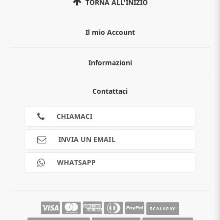
TORNA ALL'INIZIO
Il mio Account
Informazioni
Chi siamo
Contattaci
Guida all'acquisto
Privacy
Cookies
CHIAMACI
Spedizioni
Pagamenti
INVIA UN EMAIL
Scalapay
Reso gratuito
WHATSAPP
Contatti
Guide e informazioni
SCALAPAY