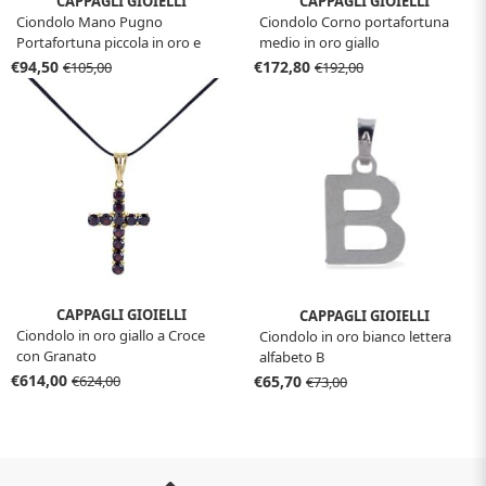
CAPPAGLI GIOIELLI
CAPPAGLI GIOIELLI
Ciondolo Mano Pugno
Ciondolo Corno portafortuna
Portafortuna piccola in oro e
medio in oro giallo
corallo
€94,50
€172,80
€105,00
€192,00
CAPPAGLI GIOIELLI
CAPPAGLI GIOIELLI
Ciondolo in oro giallo a Croce
Ciondolo in oro bianco lettera
con Granato
alfabeto B
€614,00
€65,70
€624,00
€73,00