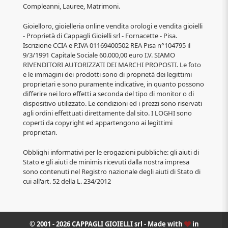
Compleanni, Lauree, Matrimoni.
Gioielloro, gioielleria online vendita orologi e vendita gioielli
- Proprietà di Cappagli Gioielli srl - Fornacette - Pisa.
Iscrizione CCIA e P.IVA 01169400502 REA Pisa n°104795 il
9/3/1991 Capitale Sociale 60.000,00 euro I.V. SIAMO
RIVENDITORI AUTORIZZATI DEI MARCHI PROPOSTI. Le foto
e le immagini dei prodotti sono di proprietà dei legittimi
proprietari e sono puramente indicative, in quanto possono
differire nei loro effetti a seconda del tipo di monitor o di
dispositivo utilizzato. Le condizioni ed i prezzi sono riservati
agli ordini effettuati direttamente dal sito. I LOGHI sono
coperti da copyright ed appartengono ai legittimi
proprietari.
Obblighi informativi per le erogazioni pubbliche: gli aiuti di
Stato e gli aiuti de minimis ricevuti dalla nostra impresa
sono contenuti nel Registro nazionale degli aiuti di Stato di
cui all'art. 52 della L. 234/2012
© 2001 - 2026 CAPPAGLI GIOIELLI srl - Made with
in