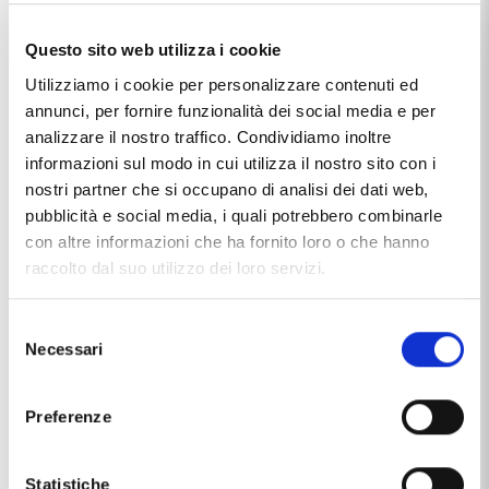
Caratteristiche
Questo sito web utilizza i cookie
Utilizziamo i cookie per personalizzare contenuti ed
Chiusura
moschettone
annunci, per fornire funzionalità dei social media e per
Marca
Pensieri Felici
analizzare il nostro traffico. Condividiamo inoltre
informazioni sul modo in cui utilizza il nostro sito con i
Materiale
argento 925/000
nostri partner che si occupano di analisi dei dati web,
pubblicità e social media, i quali potrebbero combinarle
Produzione
made in Italy
con altre informazioni che ha fornito loro o che hanno
raccolto dal suo utilizzo dei loro servizi.
Questo articolo dal nome
COLLANA CON CIONDOLO
PENSIERI FELICI ALTALENA IN ARGENTO GS1048
, distribuito
dal marchio
PENSIERI FELICI
, che trovi nella categoria
Selezione
COLLANE IN ARGENTO
, e più precisamente nella
Necessari
del
sottocategoria
COLLANE PENSIERI FELICI IN ARGENTO
, è
un prodotto al momento non disponibile ed il prezzo di
consenso
questo prodotto è pari a
€ 65,00
.
Preferenze
Statistiche