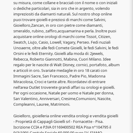
su misura, come collane e bracciali con il nome o con iniziali
o dediche particolari, sia in oro che in argento, volendo
impreziositi da diamanti naturali. Sul nostro shop online
puoi trovare gioielli e preziosi di marchi come Salvini,
Gioielloro,Zancan, in oro con pietre come diamanti,
smeraldo, rubino, zaffiro,acquamarina e perla. Inoltre puoi
acquistare online orologi di marchi come Tissot, Citizen,
Swatch, LiuJo, Casio, Lowell, Vagary, Perseo. Fedi nuziali
Unoaerre, oltre alle fedi Comete Gioielli, le fedi Salvini, le fedi
Orsini e le fedi Eternity. Gioielli alla moda di: 2jewels,
Rebecca, Roberto Giannotti, Mabina, Cuori Milano. Idee
regalo per le nascite di Walt Disney, cornici, portafoto, album
e articoli in oro. Svariate medaglie in oro 18 carati con
Immagini Sacre, San Francesco, Padre Pio, Madonna
Miracolosa, Croci e tante altre. Ricordatevi di entrare
nell'area Outlet troverete grandi affari su orologi e gioielli.
Per ogni occasione, Natale per uomo e Natale per donna,
San Valentino, Anniversari, Cresime,Comunioni, Nascite,
Compleanni, Lauree, Matrimoni.
Gioielloro, gioielleria online vendita orologi e vendita gioielli
- Proprietà di Cappagli Gioielli srl - Fornacette - Pisa.
Iscrizione CCIA e P.IVA 01169400502 REA Pisa n°104795 il
9/3/1991 Capitale Sociale 60.000,00 euro I.V. SIAMO