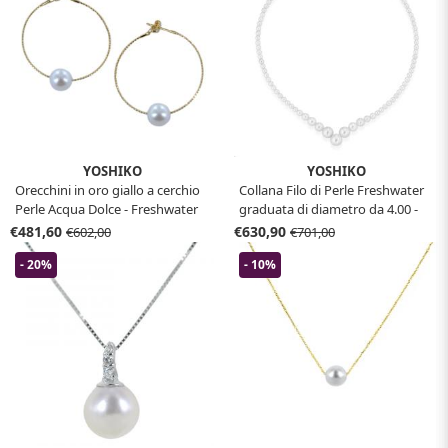
YOSHIKO
YOSHIKO
Orecchini in oro giallo a cerchio
Collana Filo di Perle Freshwater
Perle Acqua Dolce - Freshwater
graduata di diametro da 4.00 -
8.00 - 8.50 mm
8.00 mm
€481,60
€630,90
€602,00
€701,00
- 20%
- 10%