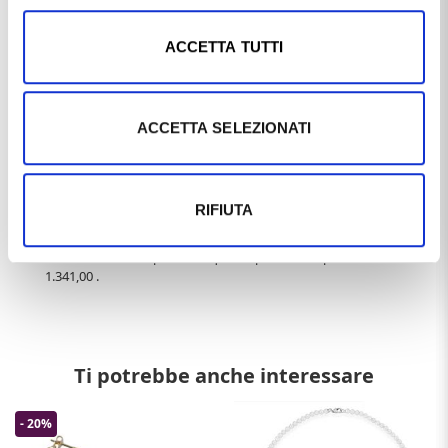
Produzione
made in Italy
ACCETTA TUTTI
Pietre / Gemme
diamanti
perla
ACCETTA SELEZIONATI
Questo articolo dal nome
COLLANA CON PERLA AKOYA
GIAPPONESE 8.50-9.00 MM E DIAMANTE IN ORO ROSA
,
distribuito dal marchio
YOSHIKO
, che trovi nella categoria
RIFIUTA
PERLE
, e più precisamente nella sottocategoria
PERLE
YOSHIKO
, è un prodotto che al momento ha disponibilità
DISPONIBILE
ed il prezzo di questo prodotto è pari a
€
1.341,00
.
Ti potrebbe anche interessare
- 20%