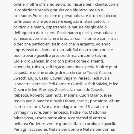
online, inoltre offriamo servizi su misura per il cliente, come
la confezione regalo gratuita con biglietto regalo e
l'incisione. Puoi scegliere di personalizzare il tuo regalo con
un'incisione, che può essere eseguita in stampatello, in
corsivo o a mano, rispettando la natura del gioiello o
dell'oggetto da incidere. Realizziamo gioielli personalizzati
su misura, come collane e bracciali con il nome o con iniziali
o dediche particolari, sia in oro che in argento, volendo
impreziositi da diamanti naturali. Sul nostro shop online
puoi trovare gioielli e preziosi di marchi come Salvini,
Gioielloro,Zancan, in oro con pietre come diamanti,
smeraldo, rubino, zaffiro,acquamarina e perla. Inoltre puoi
acquistare online orologi di marchi come Tissot, Citizen,
Swatch, LiuJo, Casio, Lowell, Vagary, Perseo. Fedi nuziali
Unoaerre, oltre alle fedi Comete Gioielli, le fedi Salvini, le fedi
Orsini e le fedi Eternity. Gioielli alla moda di: 2jewels,
Rebecca, Roberto Giannotti, Mabina, Cuori Milano. Idee
regalo per le nascite di Walt Disney, cornici, portafoto, album
e articoli in oro. Svariate medaglie in oro 18 carati con
Immagini Sacre, San Francesco, Padre Pio, Madonna
Miracolosa, Croci e tante altre. Ricordatevi di entrare
nell'area Outlet troverete grandi affari su orologi e gioielli.
Per ogni occasione, Natale per uomo e Natale per donna,