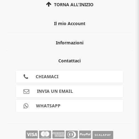
TORNA ALL'INIZIO
Il mio Account
Informazioni
Chi siamo
Contattaci
Guida all'acquisto
Privacy
Cookies
CHIAMACI
Spedizioni
Pagamenti
INVIA UN EMAIL
Scalapay
Reso gratuito
WHATSAPP
Contatti
Guide e informazioni
SCALAPAY