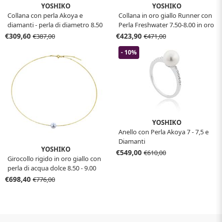
YOSHIKO
YOSHIKO
Collana con perla Akoya e
Collana in oro giallo Runner con
diamanti - perla di diametro 8.50
Perla Freshwater 7.50-8.00 in oro
- 9.00 mm
giallo
€309,60
€423,90
€387,00
€471,00
- 10%
YOSHIKO
Anello con Perla Akoya 7 - 7,5 e
Diamanti
YOSHIKO
€549,00
€610,00
Girocollo rigido in oro giallo con
perla di acqua dolce 8.50 - 9.00
€698,40
€776,00