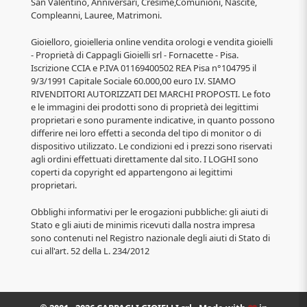
San Valentino, Anniversari, Cresime,Comunioni, Nascite,
Compleanni, Lauree, Matrimoni.
Gioielloro, gioielleria online vendita orologi e vendita gioielli
- Proprietà di Cappagli Gioielli srl - Fornacette - Pisa.
Iscrizione CCIA e P.IVA 01169400502 REA Pisa n°104795 il
9/3/1991 Capitale Sociale 60.000,00 euro I.V. SIAMO
RIVENDITORI AUTORIZZATI DEI MARCHI PROPOSTI. Le foto
e le immagini dei prodotti sono di proprietà dei legittimi
proprietari e sono puramente indicative, in quanto possono
differire nei loro effetti a seconda del tipo di monitor o di
dispositivo utilizzato. Le condizioni ed i prezzi sono riservati
agli ordini effettuati direttamente dal sito. I LOGHI sono
coperti da copyright ed appartengono ai legittimi
proprietari.
Obblighi informativi per le erogazioni pubbliche: gli aiuti di
Stato e gli aiuti de minimis ricevuti dalla nostra impresa
sono contenuti nel Registro nazionale degli aiuti di Stato di
cui all'art. 52 della L. 234/2012