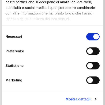
nostri partner che si occupano di analisi dei dati web,
pubblicità e social media, i quali potrebbero combinarle
con altre informazioni che ha fornito loro o che hanno
raccolto dal suo utilizzo dei loro servizi.
Selezione
Necessari
del
consenso
Preferenze
Caratteristiche
Statistiche
Carati Diamanti
0.05
Chiusura
moschettone
Marketing
Colore Diamanti
G
Marca
Yoshiko
Mostra dettagli
Materiale
oro 18kt