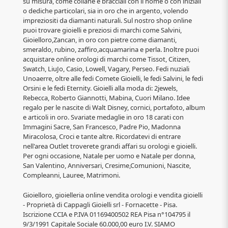
su misura, come collane e bracciali con il nome o con iniziali
o dediche particolari, sia in oro che in argento, volendo
impreziositi da diamanti naturali. Sul nostro shop online
puoi trovare gioielli e preziosi di marchi come Salvini,
Gioielloro,Zancan, in oro con pietre come diamanti,
smeraldo, rubino, zaffiro,acquamarina e perla. Inoltre puoi
acquistare online orologi di marchi come Tissot, Citizen,
Swatch, LiuJo, Casio, Lowell, Vagary, Perseo. Fedi nuziali
Unoaerre, oltre alle fedi Comete Gioielli, le fedi Salvini, le fedi
Orsini e le fedi Eternity. Gioielli alla moda di: 2jewels,
Rebecca, Roberto Giannotti, Mabina, Cuori Milano. Idee
regalo per le nascite di Walt Disney, cornici, portafoto, album
e articoli in oro. Svariate medaglie in oro 18 carati con
Immagini Sacre, San Francesco, Padre Pio, Madonna
Miracolosa, Croci e tante altre. Ricordatevi di entrare
nell'area Outlet troverete grandi affari su orologi e gioielli.
Per ogni occasione, Natale per uomo e Natale per donna,
San Valentino, Anniversari, Cresime,Comunioni, Nascite,
Compleanni, Lauree, Matrimoni.
Gioielloro, gioielleria online vendita orologi e vendita gioielli
- Proprietà di Cappagli Gioielli srl - Fornacette - Pisa.
Iscrizione CCIA e P.IVA 01169400502 REA Pisa n°104795 il
9/3/1991 Capitale Sociale 60.000,00 euro I.V. SIAMO