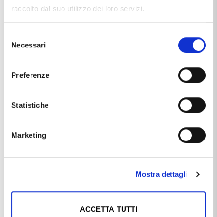
raccolto dal suo utilizzo dei loro servizi.
Selezione
Necessari
del
Caratteristiche
consenso
Preferenze
Marca
Cappagli Gioielli
Materiale
argento 925/000
Statistiche
Questo articolo dal nome
COLLANA DA 50 CM CON
CIONDOLO CROCE PISA GRANDE IN ARGENTO
, distribuito
Marketing
dal marchio
CAPPAGLI CHARME
, che trovi nella categoria
CIONDOLI IN ARGENTO
, e più precisamente nella
sottocategoria
CIONDOLI IN ARGENTO VARI
, è un
prodotto che al momento ha disponibilità
10 / 15 GIORNI
ed
Mostra dettagli
il prezzo di questo prodotto è pari a
€ 108,00
.
ACCETTA TUTTI