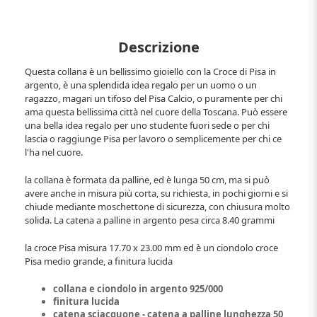
Descrizione
Questa collana è un bellissimo gioiello con la Croce di Pisa in
argento, è una splendida idea regalo per un uomo o un
ragazzo, magari un tifoso del Pisa Calcio, o puramente per chi
ama questa bellissima città nel cuore della Toscana. Può essere
una bella idea regalo per uno studente fuori sede o per chi
lascia o raggiunge Pisa per lavoro o semplicemente per chi ce
l'ha nel cuore.
la collana è formata da palline, ed è lunga 50 cm, ma si può
avere anche in misura più corta, su richiesta, in pochi giorni e si
chiude mediante moschettone di sicurezza, con chiusura molto
solida. La catena a palline in argento pesa circa 8.40 grammi
la croce Pisa misura 17.70 x 23.00 mm ed è un ciondolo croce
Pisa medio grande, a finitura lucida
collana e ciondolo in argento 925/000
finitura lucida
catena sciacquone - catena a palline lunghezza 50