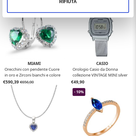
RIFIUTA
MIAMI
CASIO
Orecchini con pendente Cuore
Orologio Casio da Donna
in oro e Zirconi bianchi e colore
collezione VINTAGE MINI silver
smeraldo collezione Miami
LA670WEM-7
€590,39
€49,90
€656,00
- 10%