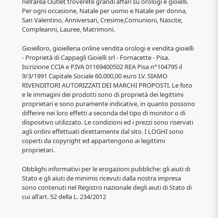
nell'area Outlet troverete grandi affari su orologi e gioielli.
Per ogni occasione, Natale per uomo e Natale per donna,
San Valentino, Anniversari, Cresime,Comunioni, Nascite,
Compleanni, Lauree, Matrimoni.
Gioielloro, gioielleria online vendita orologi e vendita gioielli
- Proprietà di Cappagli Gioielli srl - Fornacette - Pisa.
Iscrizione CCIA e P.IVA 01169400502 REA Pisa n°104795 il
9/3/1991 Capitale Sociale 60.000,00 euro I.V. SIAMO
RIVENDITORI AUTORIZZATI DEI MARCHI PROPOSTI. Le foto
e le immagini dei prodotti sono di proprietà dei legittimi
proprietari e sono puramente indicative, in quanto possono
differire nei loro effetti a seconda del tipo di monitor o di
dispositivo utilizzato. Le condizioni ed i prezzi sono riservati
agli ordini effettuati direttamente dal sito. I LOGHI sono
coperti da copyright ed appartengono ai legittimi
proprietari.
Obblighi informativi per le erogazioni pubbliche: gli aiuti di
Stato e gli aiuti de minimis ricevuti dalla nostra impresa
sono contenuti nel Registro nazionale degli aiuti di Stato di
cui all'art. 52 della L. 234/2012