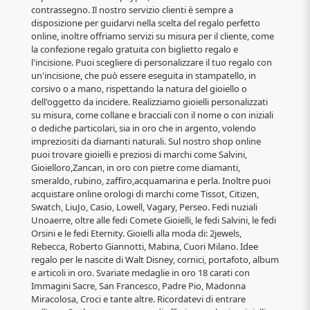
contrassegno. Il nostro servizio clienti è sempre a
disposizione per guidarvi nella scelta del regalo perfetto
online, inoltre offriamo servizi su misura per il cliente, come
la confezione regalo gratuita con biglietto regalo e
l'incisione. Puoi scegliere di personalizzare il tuo regalo con
un'incisione, che può essere eseguita in stampatello, in
corsivo o a mano, rispettando la natura del gioiello o
dell'oggetto da incidere. Realizziamo gioielli personalizzati
su misura, come collane e bracciali con il nome o con iniziali
o dediche particolari, sia in oro che in argento, volendo
impreziositi da diamanti naturali. Sul nostro shop online
puoi trovare gioielli e preziosi di marchi come Salvini,
Gioielloro,Zancan, in oro con pietre come diamanti,
smeraldo, rubino, zaffiro,acquamarina e perla. Inoltre puoi
acquistare online orologi di marchi come Tissot, Citizen,
Swatch, LiuJo, Casio, Lowell, Vagary, Perseo. Fedi nuziali
Unoaerre, oltre alle fedi Comete Gioielli, le fedi Salvini, le fedi
Orsini e le fedi Eternity. Gioielli alla moda di: 2jewels,
Rebecca, Roberto Giannotti, Mabina, Cuori Milano. Idee
regalo per le nascite di Walt Disney, cornici, portafoto, album
e articoli in oro. Svariate medaglie in oro 18 carati con
Immagini Sacre, San Francesco, Padre Pio, Madonna
Miracolosa, Croci e tante altre. Ricordatevi di entrare