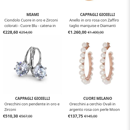
MIAMI
CAPPAGLI GIOIELLI
Ciondolo Cuore in oro e Zirconi
Anello in oro rosa con Zaffiro
colorati - Cuore Blu - catena in
taglio marquise e Diamanti
argento collezione Miami
€228,60
€1.260,00
€254,00
€1.400,00
CAPPAGLI GIOIELLI
CUORI MILANO
Orecchini con pendente in oro e
Orecchini a cerchio Ovali in
Zirconi
argento rosa con perle Moon
Girl Cuori Milano
€510,30
€137,75
€567,00
€145,00