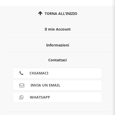
TORNA ALL'INIZIO
Il mio Account
Informazioni
Chi siamo
Contattaci
Guida all'acquisto
Privacy
Cookies
CHIAMACI
Spedizioni
Pagamenti
INVIA UN EMAIL
Scalapay
Reso gratuito
WHATSAPP
Contatti
Guide e informazioni