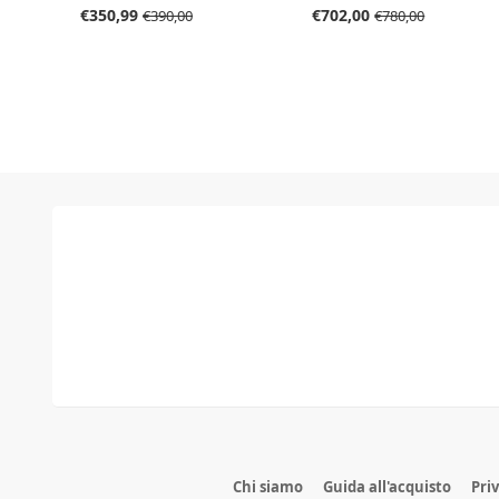
colore E purezza SI1
€350,99
€702,00
€390,00
€780,00
Chi siamo
Guida all'acquisto
Pri