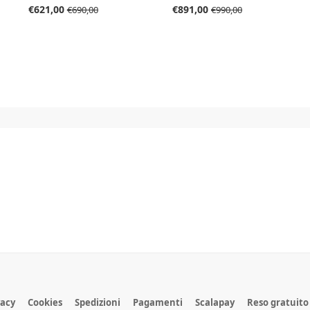
purezza IF certificato IGI
€621,00
€891,00
€690,00
€990,00
vacy
Cookies
Spedizioni
Pagamenti
Scalapay
Reso gratuito