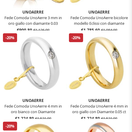
UNOAERRE
UNOAERRE
Fede Comoda UnoAerre 3 mm in
Fede Comoda UnoAerre bicolore
oro giallo con diamante 0.03
modello Eclissi con diamante
misura 11
€900,80
€1.785,60
€1.126,00
€1.984,00
-20%
-20%
UNOAERRE
UNOAERRE
Fede Comoda UnoAerre 4 mm in
Fede Comoda UnoAerre 4 mm in
oro bianco con Diamante
oro giallo con Diamante 0.05 ct
€1.224,80
€1.224,80
€1.531,00
€1.531,00
-20%