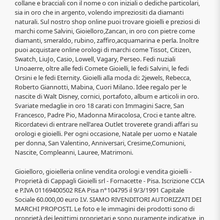
collane e bracciali con il nome o con iniziali o dediche particolari,
sia in oro che in argento, volendo impreziositi da diamanti
naturali. Sul nostro shop online puoi trovare gioielli e preziosi di
marchi come Salvini, Gioielloro,Zancan, in oro con pietre come
diamanti, smeraldo, rubino, zaffiro,acquamarina e perla. Inoltre
puoi acquistare online orologi di marchi come Tissot, Citizen,
Swatch, LiuJo, Casio, Lowell, Vagary, Perseo. Fedi nuziali
Unoaerre, oltre alle fedi Comete Gioielli, le fedi Salvini, le fedi
Orsini e le fedi Eternity. Gioielli alla moda di: 2jewels, Rebecca,
Roberto Giannotti, Mabina, Cuori Milano. Idee regalo per le
nascite di Walt Disney, cornici, portafoto, album e articoli in oro.
Svariate medaglie in oro 18 carati con Immagini Sacre, San
Francesco, Padre Pio, Madonna Miracolosa, Croci e tante altre.
Ricordatevi di entrare nell'area Outlet troverete grandi affari su
orologi e gioielli. Per ogni occasione, Natale per uomo e Natale
per donna, San Valentino, Anniversari, Cresime,Comunioni,
Nascite, Compleanni, Lauree, Matrimoni.
Gioielloro, gioielleria online vendita orologi e vendita gioielli -
Proprietà di Cappagli Gioielli srl - Fornacette - Pisa. Iscrizione CCIA
e P.IVA 01169400502 REA Pisa n°104795 il 9/3/1991 Capitale
Sociale 60.000,00 euro I.V. SIAMO RIVENDITORI AUTORIZZATI DEI
MARCHI PROPOSTI. Le foto e le immagini dei prodotti sono di
proprietà dei legittimi proprietari e sono puramente indicative, in