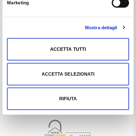
Marketing
Informazioni
Chi siamo
Mostra dettagli
Contattaci
Guida all'acquisto
Privacy
Cookies
CHIAMACI
Spedizioni
ACCETTA TUTTI
Pagamenti
INVIA UN EMAIL
Scalapay
Reso gratuito
WHATSAPP
ACCETTA SELEZIONATI
Contatti
Guide e informazioni
RIFIUTA
SCALAPAY
BONIFICO BANCARIO
CONTRASSEGNO
FINANZIAMENTO