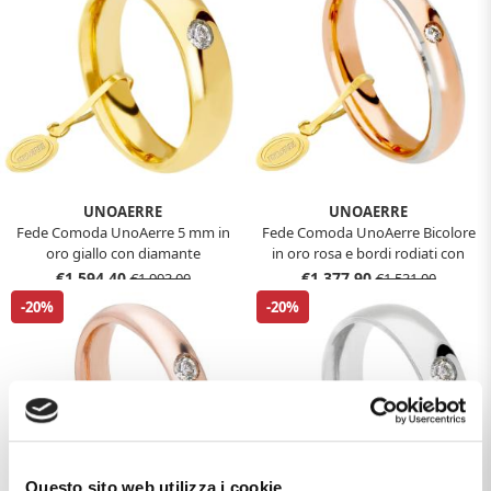
UNOAERRE
UNOAERRE
Fede Comoda UnoAerre 5 mm in
Fede Comoda UnoAerre Bicolore
oro giallo con diamante
in oro rosa e bordi rodiati con
Diamante
€1.594,40
€1.377,90
€1.993,00
€1.531,00
-20%
-20%
Questo sito web utilizza i cookie