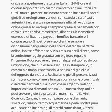
grazie alla spedizione gratuita in Italia in 24/48 ore e al
contrassegno gratuito. Siamo rivenditori online ufficiali di
tutti i marchi presenti nel nostro store online e tutti i nostri
gioielli ed orologi sono venduti con scatola e certificati di
autenticità e garanzia internazionale ufficiali. Acquistare
online gioielli ed orologi è semplice grazie ai pagamenti con
carta di credito visa, mastercard, diner's club e american
express o utilizzando paypal, il bonifico bancario o il
contrassegno. Il nostro servizio clienti è sempre a
disposizione per guidarvi nella scelta del regalo perfetto
online, inoltre offriamo servizi su misura per il cliente, come
la confezione regalo gratuita con biglietto regalo e
l'incisione. Puoi scegliere di personalizzare il tuo regalo con
un'incisione, che può essere eseguita in stampatello, in
corsivo o a mano, rispettando la natura del gioiello o
dell'oggetto da incidere. Realizziamo gioielli personalizzati
su misura, come collane e bracciali con il nome o con iniziali
o dediche particolari, sia in oro che in argento, volendo
impreziositi da diamanti naturali. Sul nostro shop online
puoi trovare gioielli e preziosi di marchi come Salvini,
Gioielloro,Zancan, in oro con pietre come diamanti,
smeraldo, rubino, zaffiro,acquamarina e perla. Inoltre puoi
acquistare online orologi di marchi come Tissot, Citizen,