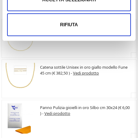
Spesso comprati insieme
RIFIUTA
Girocollo da Donna catena Veneziana in oro giallo
45 cm media (€ 354,60 ) -
Vedi prodotto
Catena sottile Unisex in oro giallo modello Fune
45 cm (€ 382,50 ) -
Vedi prodotto
Panno Pulizia gioielli in oro Silbo cm 30x24 (€ 6,00
) -
Vedi prodotto