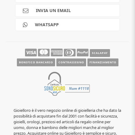
Spedizioni
Pagamenti
INVIA UN EMAIL
Scalapay
Reso gratuito
WHATSAPP
Contatti
Guide e informazioni
SCALAPAY
BONIFICO BANCARIO
CONTRASSEGNO
FINANZIAMENTO
Gioielloro è il vero negozio online di gioielleria che ha dato la
possibilità di acquistare fin dal 2001 con facilità e sicurezza,
gioielli, orologi, preziosi ed articoli da regalo online per
uomo, donna e bambino delle migliori marche al miglior
prezzo. Acquistare online su Gioielloro è semplice e sicuro,