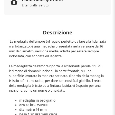
E tanti altri servizi!
Descrizione
La medaglia dell'amore è il regalo perfetto da fare alla fidanzata
o al fidanzato, è una medaglia presentata nella versione da 16
mm di diametro, versione media, adatta per essere sempre
indossata, con sobrietà ed leganza.
La medaglietta dell'amore riporta le altisonanti parole "Più di
ieri meno di domani" incise sulla parte frontale, su una
superficie lavorata in maniera satinata. Il bordo della medaglia
è liscio a finitura lucida, per dare luminosità al gioiello. il retro
della medaglia è liscio ed a finitura lucida, vi è spazio per una
incisione, come un nome o una data.
medaglia in oro giallo
oro 18 kt - 750/000
diametro 16 mm
peso 1.90 grammi circa