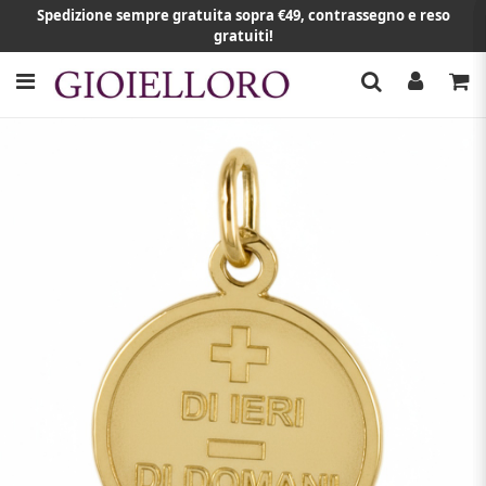
Spedizione sempre gratuita sopra €49, contrassegno e reso
gratuiti!