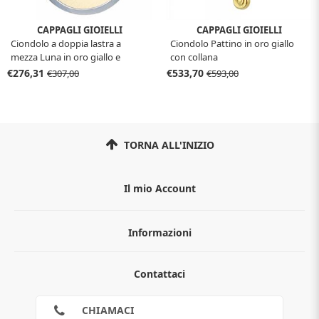
CAPPAGLI GIOIELLI
CAPPAGLI GIOIELLI
Ciondolo a doppia lastra a
Ciondolo Pattino in oro giallo
mezza Luna in oro giallo e
con collana
bianco
€276,31
€533,70
€307,00
€593,00
TORNA ALL'INIZIO
Il mio Account
Informazioni
Chi siamo
Contattaci
Guida all'acquisto
Privacy
Cookies
CHIAMACI