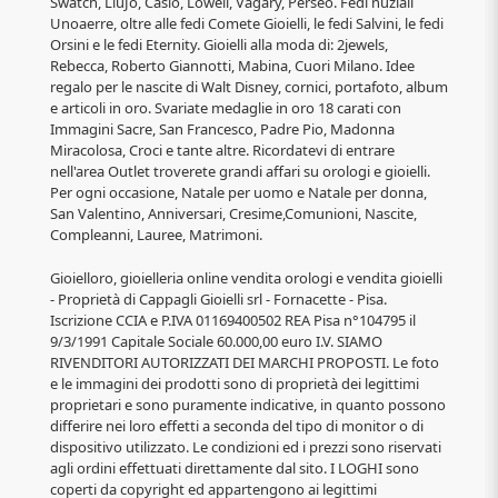
Swatch, LiuJo, Casio, Lowell, Vagary, Perseo. Fedi nuziali
Unoaerre, oltre alle fedi Comete Gioielli, le fedi Salvini, le fedi
Orsini e le fedi Eternity. Gioielli alla moda di: 2jewels,
Rebecca, Roberto Giannotti, Mabina, Cuori Milano. Idee
regalo per le nascite di Walt Disney, cornici, portafoto, album
e articoli in oro. Svariate medaglie in oro 18 carati con
Immagini Sacre, San Francesco, Padre Pio, Madonna
Miracolosa, Croci e tante altre. Ricordatevi di entrare
nell'area Outlet troverete grandi affari su orologi e gioielli.
Per ogni occasione, Natale per uomo e Natale per donna,
San Valentino, Anniversari, Cresime,Comunioni, Nascite,
Compleanni, Lauree, Matrimoni.
Gioielloro, gioielleria online vendita orologi e vendita gioielli
- Proprietà di Cappagli Gioielli srl - Fornacette - Pisa.
Iscrizione CCIA e P.IVA 01169400502 REA Pisa n°104795 il
9/3/1991 Capitale Sociale 60.000,00 euro I.V. SIAMO
RIVENDITORI AUTORIZZATI DEI MARCHI PROPOSTI. Le foto
e le immagini dei prodotti sono di proprietà dei legittimi
proprietari e sono puramente indicative, in quanto possono
differire nei loro effetti a seconda del tipo di monitor o di
dispositivo utilizzato. Le condizioni ed i prezzi sono riservati
agli ordini effettuati direttamente dal sito. I LOGHI sono
coperti da copyright ed appartengono ai legittimi