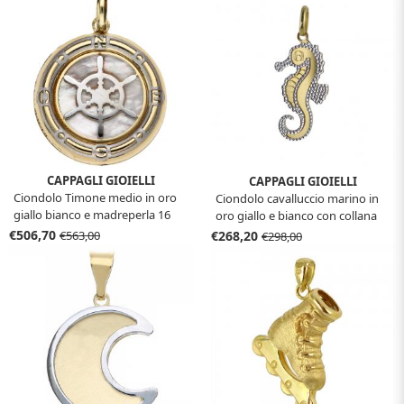
CAPPAGLI GIOIELLI
CAPPAGLI GIOIELLI
Ciondolo Timone medio in oro
Ciondolo cavalluccio marino in
giallo bianco e madreperla 16
oro giallo e bianco con collana
mm
€506,70
€268,20
€563,00
€298,00