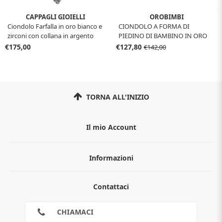
CAPPAGLI GIOIELLI
OROBIMBI
Ciondolo Farfalla in oro bianco e
CIONDOLO A FORMA DI
zirconi con collana in argento
PIEDINO DI BAMBINO IN ORO
BIANCO
€175,00
€127,80
€142,00
TORNA ALL'INIZIO
Il mio Account
Informazioni
Chi siamo
Contattaci
Guida all'acquisto
Privacy
Cookies
CHIAMACI
Spedizioni