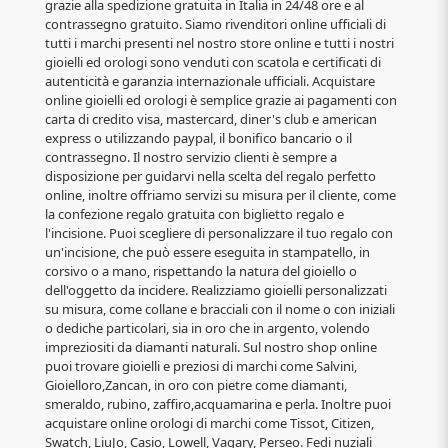
grazie alla spedizione gratuita in Italia in 24/48 ore e al
contrassegno gratuito. Siamo rivenditori online ufficiali di
tutti i marchi presenti nel nostro store online e tutti i nostri
gioielli ed orologi sono venduti con scatola e certificati di
autenticità e garanzia internazionale ufficiali. Acquistare
online gioielli ed orologi è semplice grazie ai pagamenti con
carta di credito visa, mastercard, diner's club e american
express o utilizzando paypal, il bonifico bancario o il
contrassegno. Il nostro servizio clienti è sempre a
disposizione per guidarvi nella scelta del regalo perfetto
online, inoltre offriamo servizi su misura per il cliente, come
la confezione regalo gratuita con biglietto regalo e
l'incisione. Puoi scegliere di personalizzare il tuo regalo con
un'incisione, che può essere eseguita in stampatello, in
corsivo o a mano, rispettando la natura del gioiello o
dell'oggetto da incidere. Realizziamo gioielli personalizzati
su misura, come collane e bracciali con il nome o con iniziali
o dediche particolari, sia in oro che in argento, volendo
impreziositi da diamanti naturali. Sul nostro shop online
puoi trovare gioielli e preziosi di marchi come Salvini,
Gioielloro,Zancan, in oro con pietre come diamanti,
smeraldo, rubino, zaffiro,acquamarina e perla. Inoltre puoi
acquistare online orologi di marchi come Tissot, Citizen,
Swatch, LiuJo, Casio, Lowell, Vagary, Perseo. Fedi nuziali