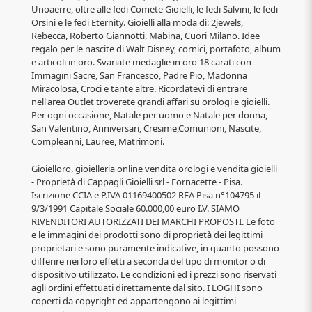
Unoaerre, oltre alle fedi Comete Gioielli, le fedi Salvini, le fedi
Orsini e le fedi Eternity. Gioielli alla moda di: 2jewels,
Rebecca, Roberto Giannotti, Mabina, Cuori Milano. Idee
regalo per le nascite di Walt Disney, cornici, portafoto, album
e articoli in oro. Svariate medaglie in oro 18 carati con
Immagini Sacre, San Francesco, Padre Pio, Madonna
Miracolosa, Croci e tante altre. Ricordatevi di entrare
nell'area Outlet troverete grandi affari su orologi e gioielli.
Per ogni occasione, Natale per uomo e Natale per donna,
San Valentino, Anniversari, Cresime,Comunioni, Nascite,
Compleanni, Lauree, Matrimoni.
Gioielloro, gioielleria online vendita orologi e vendita gioielli
- Proprietà di Cappagli Gioielli srl - Fornacette - Pisa.
Iscrizione CCIA e P.IVA 01169400502 REA Pisa n°104795 il
9/3/1991 Capitale Sociale 60.000,00 euro I.V. SIAMO
RIVENDITORI AUTORIZZATI DEI MARCHI PROPOSTI. Le foto
e le immagini dei prodotti sono di proprietà dei legittimi
proprietari e sono puramente indicative, in quanto possono
differire nei loro effetti a seconda del tipo di monitor o di
dispositivo utilizzato. Le condizioni ed i prezzi sono riservati
agli ordini effettuati direttamente dal sito. I LOGHI sono
coperti da copyright ed appartengono ai legittimi