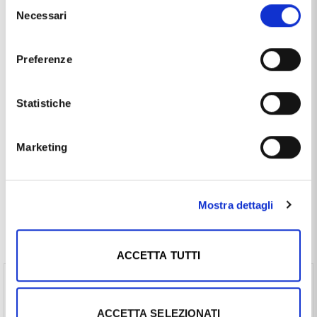
Selezione
Marca
Cappagli Gioielli
Necessari
del
Materiale
oro 18kt
consenso
Produzione
made in Italy
Preferenze
Questo articolo dal nome
MEDAGLIA PER INCISIONE OVALE
Statistiche
15 X 20 MM IN ORO GIALLO
, distribuito dal marchio
CAPPAGLI GIOIELLI
, che trovi nella categoria
CIONDOLI IN
ORO
, e più precisamente nella sottocategoria
CIONDOLI IN
Marketing
ORO MADE IN ITALY
, è un prodotto che al momento ha
disponibilità
DISPONIBILE
ed il prezzo di questo prodotto è
pari a
€ 622,80
.
Mostra dettagli
Spesso comprati insieme
ACCETTA TUTTI
Girocollo da Donna catena Veneziana in oro giallo
45 cm media (€ 305,10 ) -
Vedi prodotto
ACCETTA SELEZIONATI