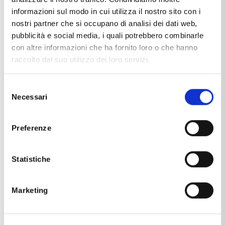
Anello da uomo in argento con
Anello da uomo in argento dorato
viti rosa e pietre brillanti neri
con viti
informazioni sul modo in cui utilizza il nostro sito con i
€151,20
€103,20
€189,00
€129,00
nostri partner che si occupano di analisi dei dati web,
-20%
-20%
pubblicità e social media, i quali potrebbero combinarle
con altre informazioni che ha fornito loro o che hanno
raccolto dal suo utilizzo dei loro servizi.
Selezione
Necessari
del
consenso
Preferenze
YOSHIKO
YOSHIKO
Orecchini in oro rosa di Perle a
Orecchini in oro rosa pendenti
Statistiche
scalare Acqua Dolce Pink -
con Perle Acqua Dolce Pink -
Freshwater 3.50 - 6.50 mm
Freshwater 3.50 - 4.00 mm
€572,80
€414,40
€716,00
€518,00
-20%
-20%
Marketing