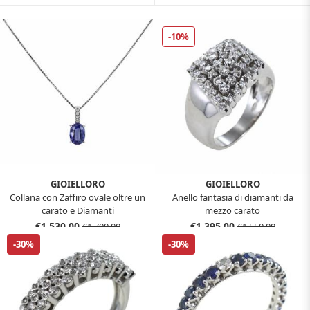
-10%
GIOIELLORO
GIOIELLORO
Collana con Zaffiro ovale oltre un
Anello fantasia di diamanti da
carato e Diamanti
mezzo carato
€1.530,00
€1.395,00
€1.700,00
€1.550,00
-30%
-30%