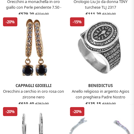
Orecchini a monachella in oro
Orologio Liu Jo da donna TINY
giallo con Perle pendente 7.50 -
turchese TLJ 2317
8.00 mm
€579,20
€111,20
€724,00
€139,00
-20%
-15%
CAPPAGLI GIOIELLI
BENEDICTUS
Orecchini a cerchio in oro rosa con
Anello religioso in argento Agios
zircone nero
con preghiera Padre Nostro
€610,40
€135,15
€763,00
€159,00
-20%
-20%