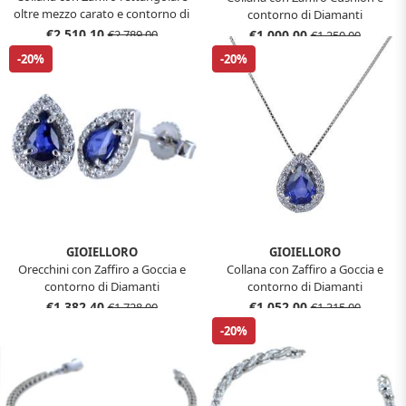
oltre mezzo carato e contorno di
contorno di Diamanti
Diamanti
€2.510,10
€1.000,00
€2.789,00
€1.250,00
-20%
-20%
GIOIELLORO
GIOIELLORO
Orecchini con Zaffiro a Goccia e
Collana con Zaffiro a Goccia e
contorno di Diamanti
contorno di Diamanti
€1.382,40
€1.052,00
€1.728,00
€1.315,00
-20%