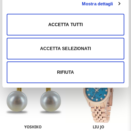
Mostra dettagli
ACCETTA TUTTI
YOSHIKO
YOSHIKO
Orecchini pendenti in oro giallo
Orecchini a monachella in oro
ACCETTA SELEZIONATI
con Perle Acqua Dolce -
giallo con Perle pendente 8.00 -
Freshwater 3.50 - 6.50 mm
8.50 mm
€416,00
€612,00
€520,00
€765,00
-20%
-20%
RIFIUTA
YOSHIKO
LIU JO