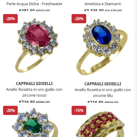
Perle Acqua Dolce - Freshwater
Ametista e Diamanti
8.00 - 8.50 mm
€481,60
€3.336,00
€602,00
€4.170,00
-20%
-20%
CAPPAGLI GIOIELLI
CAPPAGLI GIOIELLI
Anello Rosetta in oro giallo con
Anello Rosetta in oro giallo con
zircone rosso
zircone Blu
€716,80
€716,80
€896,00
€896,00
-20%
-15%