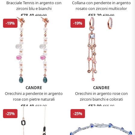
Bracciale Tennis in argento con
Collana con pendente in argento
zirconi blu e bianchi
rosato con zirconi multicolor
€78,40
€63,20
€98,00
€79,00
-19%
-19%
CANDRE
CANDRE
Orecchini a pendente in argento
Orecchini in argento rose con
rose con pietre naturali
zirconi bianchi e colorati
€54,40
€52,00
€68,00
€65,00
-25%
-25%