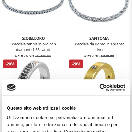
GIOIELLORO
SANTOMA
Bracciale tennis in oro con
Bracciale da uomo in argento
diamanti 1.68 carati
silver
€4.876,20
€223,20
€5.418,00
€279,00
-20%
-20%
Questo sito web utilizza i cookie
Utilizziamo i cookie per personalizzare contenuti ed
annunci, per fornire funzionalità dei social media e per
SANTOMA
SANTOMA
analizzare il nostro traffico. Condividiamo inoltre