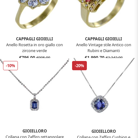
CAPPAGLI GIOIELLI
CAPPAGLI GIOIELLI
Anello Rosetta in oro giallo con
Anello Vintage stile Antico con
zircone verde
Rubini e Diamanti
€796,00
€1.990,70
€995,00
€2.342,00
-10%
-20%
GIOIELLORO
GIOIELLORO
Collana con Zaffiro rettangolare
Collana con Zaffiro Cushion e