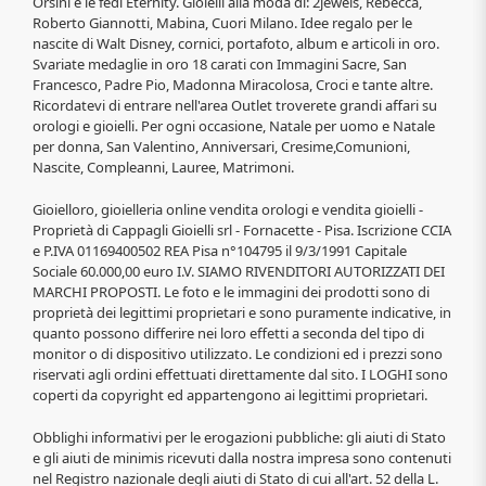
Orsini e le fedi Eternity. Gioielli alla moda di: 2jewels, Rebecca,
Roberto Giannotti, Mabina, Cuori Milano. Idee regalo per le
nascite di Walt Disney, cornici, portafoto, album e articoli in oro.
Svariate medaglie in oro 18 carati con Immagini Sacre, San
Francesco, Padre Pio, Madonna Miracolosa, Croci e tante altre.
Ricordatevi di entrare nell'area Outlet troverete grandi affari su
orologi e gioielli. Per ogni occasione, Natale per uomo e Natale
per donna, San Valentino, Anniversari, Cresime,Comunioni,
Nascite, Compleanni, Lauree, Matrimoni.
Gioielloro, gioielleria online vendita orologi e vendita gioielli -
Proprietà di Cappagli Gioielli srl - Fornacette - Pisa. Iscrizione CCIA
e P.IVA 01169400502 REA Pisa n°104795 il 9/3/1991 Capitale
Sociale 60.000,00 euro I.V. SIAMO RIVENDITORI AUTORIZZATI DEI
MARCHI PROPOSTI. Le foto e le immagini dei prodotti sono di
proprietà dei legittimi proprietari e sono puramente indicative, in
quanto possono differire nei loro effetti a seconda del tipo di
monitor o di dispositivo utilizzato. Le condizioni ed i prezzi sono
riservati agli ordini effettuati direttamente dal sito. I LOGHI sono
coperti da copyright ed appartengono ai legittimi proprietari.
Obblighi informativi per le erogazioni pubbliche: gli aiuti di Stato
e gli aiuti de minimis ricevuti dalla nostra impresa sono contenuti
nel Registro nazionale degli aiuti di Stato di cui all'art. 52 della L.