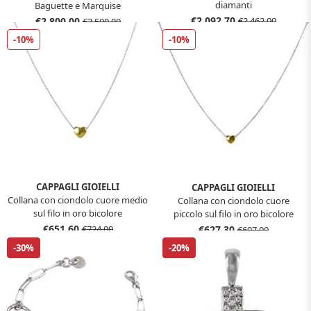
diamanti
Baguette e Marquise
€2.092,70
€2.800,00
€2.462,00
€3.500,00
-10%
-10%
CAPPAGLI GIOIELLI
CAPPAGLI GIOIELLI
Collana con ciondolo cuore medio
Collana con ciondolo cuore
sul filo in oro bicolore
piccolo sul filo in oro bicolore
€651,60
€627,30
€724,00
€697,00
-30%
-20%