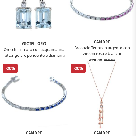
CANDRE
GIOIELLORO
Bracciale Tennis in argento con
Orecchini in oro con acquamarina
zirconi rosa e bianchi
rettangolare pendente e diamanti
€78,40
€98,00
€1.312,00
€1.640,00
-20%
-20%
CANDRE
CANDRE