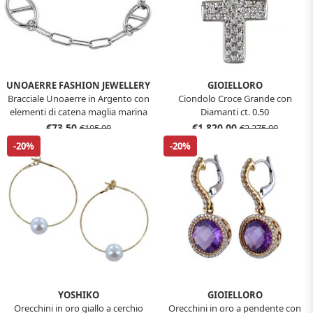
UNOAERRE FASHION JEWELLERY
GIOIELLORO
Bracciale Unoaerre in Argento con
Ciondolo Croce Grande con
elementi di catena maglia marina
Diamanti ct. 0.50
alternata
€73,50
€1.820,00
€105,00
€2.275,00
-20%
-20%
YOSHIKO
GIOIELLORO
Orecchini in oro giallo a cerchio
Orecchini in oro a pendente con