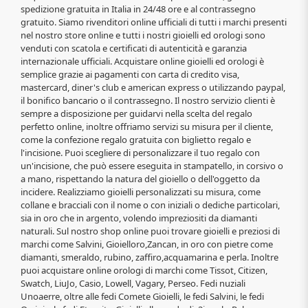
spedizione gratuita in Italia in 24/48 ore e al contrassegno
gratuito. Siamo rivenditori online ufficiali di tutti i marchi presenti
nel nostro store online e tutti i nostri gioielli ed orologi sono
venduti con scatola e certificati di autenticità e garanzia
internazionale ufficiali. Acquistare online gioielli ed orologi è
semplice grazie ai pagamenti con carta di credito visa,
mastercard, diner's club e american express o utilizzando paypal,
il bonifico bancario o il contrassegno. Il nostro servizio clienti è
sempre a disposizione per guidarvi nella scelta del regalo
perfetto online, inoltre offriamo servizi su misura per il cliente,
come la confezione regalo gratuita con biglietto regalo e
l'incisione. Puoi scegliere di personalizzare il tuo regalo con
un'incisione, che può essere eseguita in stampatello, in corsivo o
a mano, rispettando la natura del gioiello o dell'oggetto da
incidere. Realizziamo gioielli personalizzati su misura, come
collane e bracciali con il nome o con iniziali o dediche particolari,
sia in oro che in argento, volendo impreziositi da diamanti
naturali. Sul nostro shop online puoi trovare gioielli e preziosi di
marchi come Salvini, Gioielloro,Zancan, in oro con pietre come
diamanti, smeraldo, rubino, zaffiro,acquamarina e perla. Inoltre
puoi acquistare online orologi di marchi come Tissot, Citizen,
Swatch, LiuJo, Casio, Lowell, Vagary, Perseo. Fedi nuziali
Unoaerre, oltre alle fedi Comete Gioielli, le fedi Salvini, le fedi