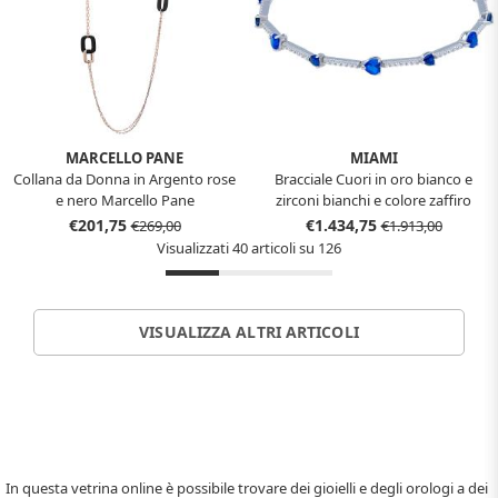
MARCELLO PANE
MIAMI
Collana da Donna in Argento rose
Bracciale Cuori in oro bianco e
e nero Marcello Pane
zirconi bianchi e colore zaffiro
collezione Miami
€201,75
€1.434,75
€269,00
€1.913,00
Visualizzati 40 articoli su 126
VISUALIZZA ALTRI ARTICOLI
In questa vetrina online è possibile trovare dei gioielli e degli orologi a dei