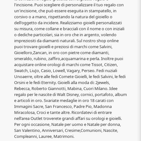
l'incisione. Puoi scegliere di personalizzare il tuo regalo con
un'incisione, che può essere eseguita in stampatello, in
corsivo o a mano, rispettando la natura del gioiello o
dell'oggetto da incidere. Realizziamo gioielli personalizzati
su misura, come collane e bracciali con il nome o con iniziali
o dediche particolari, sia in oro che in argento, volendo
impreziositi da diamanti naturali. Sul nostro shop online
puoi trovare gioielli e preziosi di marchi come Salvini,
Gioielloro,Zancan, in oro con pietre come diamanti,
smeraldo, rubino, zaffiro,acquamarina e perla. Inoltre puoi
acquistare online orologi di marchi come Tissot, Citizen,
Swatch, LiuJo, Casio, Lowell, Vagary, Perseo. Fedi nuziali
Unoaerre, oltre alle fedi Comete Gioielli, le fedi Salvini, le fedi
Orsini e le fedi Eternity. Gioielli alla moda di: 2jewels,
Rebecca, Roberto Giannotti, Mabina, Cuori Milano. Idee
regalo per le nascite di Walt Disney, cornici, portafoto, album
e articoli in oro. Svariate medaglie in oro 18 carati con
Immagini Sacre, San Francesco, Padre Pio, Madonna
Miracolosa, Croci e tante altre. Ricordatevi di entrare
nell'area Outlet troverete grandi affari su orologi e gioielli.
Per ogni occasione, Natale per uomo e Natale per donna,
San Valentino, Anniversari, Cresime,Comunioni, Nascite,
Compleanni, Lauree, Matrimoni.