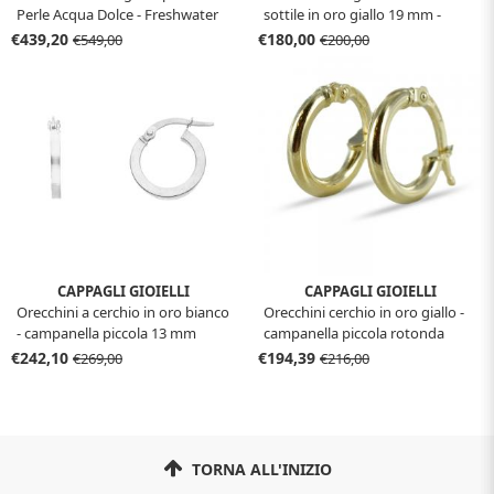
Perle Acqua Dolce - Freshwater
sottile in oro giallo 19 mm -
5.00 - 5.50 mm
campanella media
€439,20
€180,00
€549,00
€200,00
CAPPAGLI GIOIELLI
CAPPAGLI GIOIELLI
Orecchini a cerchio in oro bianco
Orecchini cerchio in oro giallo -
- campanella piccola 13 mm
campanella piccola rotonda
€242,10
€194,39
€269,00
€216,00
TORNA ALL'INIZIO