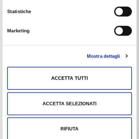
Marca
Cappagli Gioielli
Statistiche
Materiale
oro 18kt
Produzione
made in Italy
Marketing
Tipologia
Cerchio
Questo articolo dal nome
ORECCHINI CERCHIO PICCOLI
Mostra dettagli
MINI IN ORO GIALLO
, distribuito dal marchio
CAPPAGLI
GIOIELLI
, che trovi nella categoria
ORECCHINI IN ORO
, e
più precisamente nella sottocategoria
ORECCHINI IN ORO
ACCETTA TUTTI
MADE IN ITALY
, è un prodotto che al momento ha
disponibilità
7 / 10 GIORNI
ed il prezzo di questo prodotto è
pari a
€ 99,00
.
ACCETTA SELEZIONATI
Spesso comprati insieme
RIFIUTA
Pulizia Gioielli Oro - bagno lucidante Silbo 200ml