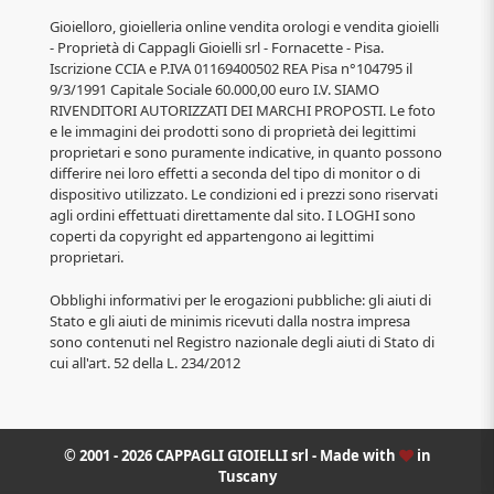
Gioielloro, gioielleria online vendita orologi e vendita gioielli
- Proprietà di Cappagli Gioielli srl - Fornacette - Pisa.
Iscrizione CCIA e P.IVA 01169400502 REA Pisa n°104795 il
9/3/1991 Capitale Sociale 60.000,00 euro I.V. SIAMO
RIVENDITORI AUTORIZZATI DEI MARCHI PROPOSTI. Le foto
e le immagini dei prodotti sono di proprietà dei legittimi
proprietari e sono puramente indicative, in quanto possono
differire nei loro effetti a seconda del tipo di monitor o di
dispositivo utilizzato. Le condizioni ed i prezzi sono riservati
agli ordini effettuati direttamente dal sito. I LOGHI sono
coperti da copyright ed appartengono ai legittimi
proprietari.
Obblighi informativi per le erogazioni pubbliche: gli aiuti di
Stato e gli aiuti de minimis ricevuti dalla nostra impresa
sono contenuti nel Registro nazionale degli aiuti di Stato di
cui all'art. 52 della L. 234/2012
© 2001 - 2026 CAPPAGLI GIOIELLI srl - Made with
in
Tuscany