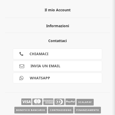
Il mio Account
Informazioni
Chi siamo
Contattaci
Guida all'acquisto
Privacy
Cookies
CHIAMACI
Spedizioni
Pagamenti
INVIA UN EMAIL
Scalapay
Reso gratuito
WHATSAPP
Contatti
Guide e informazioni
SCALAPAY
BONIFICO BANCARIO
CONTRASSEGNO
FINANZIAMENTO