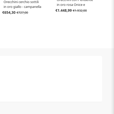
Orecchini cerchio sottili
in oro rosa Onice e
in oro giallo - campanella
quarzi colorati
€1.448,99
€1.932,00
media
€654,30
€727,00