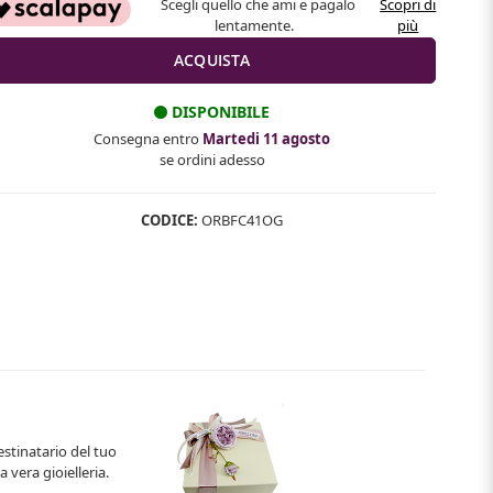
Scegli quello che ami e pagalo
Scopri di
lentamente.
più
DISPONIBILE
Consegna entro
Martedi 11 agosto
se ordini adesso
CODICE:
ORBFC41OG
estinatario del tuo
 vera gioielleria.