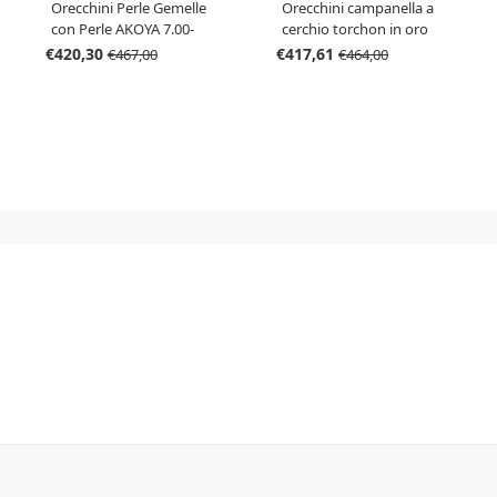
Orecchini Perle Gemelle
Orecchini campanella a
con Perle AKOYA 7.00-
cerchio torchon in oro
7.50 mm AA
giallo - campanella
€420,30
€417,61
€467,00
€464,00
piccola