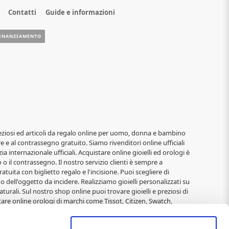
Contatti
Guide e informazioni
INANZIAMENTO
i, preziosi ed articoli da regalo online per uomo, donna e bambino
re e al contrassegno gratuito. Siamo rivenditori online ufficiali
ia internazionale ufficiali. Acquistare online gioielli ed orologi è
o il contrassegno. Il nostro servizio clienti è sempre a
atuita con biglietto regalo e l'incisione. Puoi scegliere di
o dell'oggetto da incidere. Realizziamo gioielli personalizzati su
turali. Sul nostro shop online puoi trovare gioielli e preziosi di
are online orologi di marchi come Tissot, Citizen, Swatch,
elli alla moda di: 2jewels, Rebecca, Roberto Giannotti, Mabina,
Immagini Sacre, San Francesco, Padre Pio, Madonna Miracolosa,