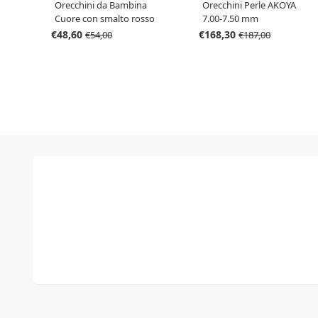
Orecchini da Bambina
Orecchini Perle AKOYA
Cuore con smalto rosso
7.00-7.50 mm
in oro 9 kt
€48,60
€168,30
€54,00
€187,00