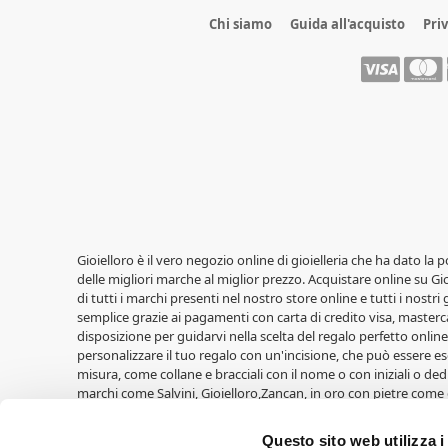
Chi siamo
Guida all'acquisto
Pri
Gioielloro è il vero negozio online di gioielleria che ha dato la 
delle migliori marche al miglior prezzo. Acquistare online su Gioi
di tutti i marchi presenti nel nostro store online e tutti i nostri
semplice grazie ai pagamenti con carta di credito visa, masterca
disposizione per guidarvi nella scelta del regalo perfetto online,
personalizzare il tuo regalo con un'incisione, che può essere ese
misura, come collane e bracciali con il nome o con iniziali o ded
marchi come Salvini, Gioielloro,Zancan, in oro con pietre come 
LiuJo, Casio, Lowell, Vagary, Perseo. Fedi nuziali Unoaerre, oltre a
Cuori Milano. Idee regalo per le nascite di Walt Disney, cornic
Questo sito web utilizza i