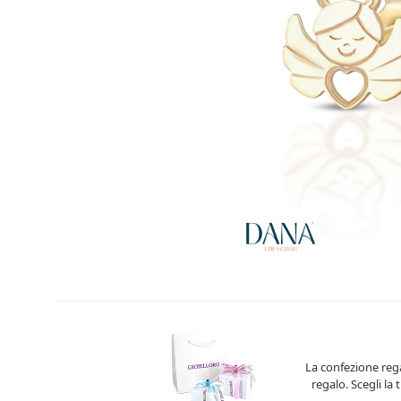
La confezione rega
regalo. Scegli la