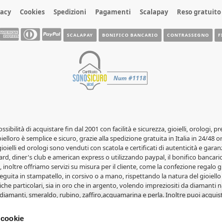
vacy
Cookies
Spedizioni
Pagamenti
Scalapay
Reso gratuito
SCALAPAY
BONIFICO BANCARIO
CONTRASSEGNO
F
possibilità di acquistare fin dal 2001 con facilità e sicurezza, gioielli, orolog
elloro è semplice e sicuro, grazie alla spedizione gratuita in Italia in 24/48 o
 gioielli ed orologi sono venduti con scatola e certificati di autenticità e garanz
rd, diner's club e american express o utilizzando paypal, il bonifico bancario 
 inoltre offriamo servizi su misura per il cliente, come la confezione regalo gr
guita in stampatello, in corsivo o a mano, rispettando la natura del gioiello 
iche particolari, sia in oro che in argento, volendo impreziositi da diamanti na
diamanti, smeraldo, rubino, zaffiro,acquamarina e perla. Inoltre puoi acquist
lle fedi Comete Gioielli, le fedi Salvini, le fedi Orsini e le fedi Eternity. Gioi
i, portafoto, album e articoli in oro. Svariate medaglie in oro 18 carati con 
 cookie