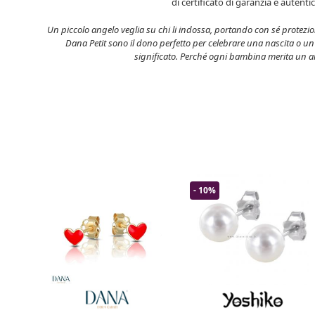
di certificato di garanzia e autenti
Un piccolo angelo veglia su chi li indossa, portando con sé protezion
Dana Petit sono il dono perfetto per celebrare una nascita o u
significato. Perché ogni bambina merita un a
- 10%