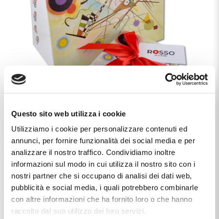
Questo sito web utilizza i cookie
Utilizziamo i cookie per personalizzare contenuti ed
Caratteristiche
annunci, per fornire funzionalità dei social media e per
analizzare il nostro traffico. Condividiamo inoltre
Chiusura
perno farfalla
informazioni sul modo in cui utilizza il nostro sito con i
nostri partner che si occupano di analisi dei dati web,
Marca
Cuori Milano
pubblicità e social media, i quali potrebbero combinarle
Materiale
argento 925/000
con altre informazioni che ha fornito loro o che hanno
raccolto dal suo utilizzo dei loro servizi.
smalto