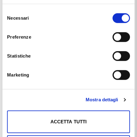
Selezione
Soggetto
farfalla
Necessari
del
consenso
Questo articolo dal nome
ORECCHINI DA BAMBINA IN
ARGENTO CON FARFALLE
, distribuito dal marchio
CUORI
Preferenze
MILANO JUNIOR
, che trovi nella categoria
GIOIELLI DA
BAMBINO
, e più precisamente nella sottocategoria
GIOIELLI DA BAMBINO IN ARGENTO
, è un prodotto che al
Statistiche
momento ha disponibilità
DISPONIBILE
ed il prezzo di
questo prodotto è pari a
€ 27,00
.
Marketing
Ti potrebbe anche interessare
Mostra dettagli
ACCETTA TUTTI