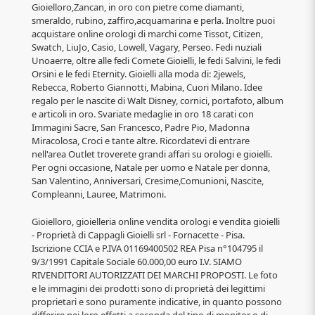
Gioielloro,Zancan, in oro con pietre come diamanti,
smeraldo, rubino, zaffiro,acquamarina e perla. Inoltre puoi
acquistare online orologi di marchi come Tissot, Citizen,
Swatch, LiuJo, Casio, Lowell, Vagary, Perseo. Fedi nuziali
Unoaerre, oltre alle fedi Comete Gioielli, le fedi Salvini, le fedi
Orsini e le fedi Eternity. Gioielli alla moda di: 2jewels,
Rebecca, Roberto Giannotti, Mabina, Cuori Milano. Idee
regalo per le nascite di Walt Disney, cornici, portafoto, album
e articoli in oro. Svariate medaglie in oro 18 carati con
Immagini Sacre, San Francesco, Padre Pio, Madonna
Miracolosa, Croci e tante altre. Ricordatevi di entrare
nell'area Outlet troverete grandi affari su orologi e gioielli.
Per ogni occasione, Natale per uomo e Natale per donna,
San Valentino, Anniversari, Cresime,Comunioni, Nascite,
Compleanni, Lauree, Matrimoni.
Gioielloro, gioielleria online vendita orologi e vendita gioielli
- Proprietà di Cappagli Gioielli srl - Fornacette - Pisa.
Iscrizione CCIA e P.IVA 01169400502 REA Pisa n°104795 il
9/3/1991 Capitale Sociale 60.000,00 euro I.V. SIAMO
RIVENDITORI AUTORIZZATI DEI MARCHI PROPOSTI. Le foto
e le immagini dei prodotti sono di proprietà dei legittimi
proprietari e sono puramente indicative, in quanto possono
differire nei loro effetti a seconda del tipo di monitor o di