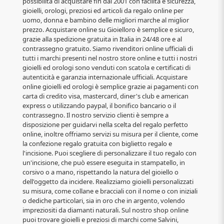
possibilità di acquistare fin dal 2001 con facilità e sicurezza,
gioielli, orologi, preziosi ed articoli da regalo online per
uomo, donna e bambino delle migliori marche al miglior
prezzo. Acquistare online su Gioielloro è semplice e sicuro,
grazie alla spedizione gratuita in Italia in 24/48 ore e al
contrassegno gratuito. Siamo rivenditori online ufficiali di
tutti i marchi presenti nel nostro store online e tutti i nostri
gioielli ed orologi sono venduti con scatola e certificati di
autenticità e garanzia internazionale ufficiali. Acquistare
online gioielli ed orologi è semplice grazie ai pagamenti con
carta di credito visa, mastercard, diner's club e american
express o utilizzando paypal, il bonifico bancario o il
contrassegno. Il nostro servizio clienti è sempre a
disposizione per guidarvi nella scelta del regalo perfetto
online, inoltre offriamo servizi su misura per il cliente, come
la confezione regalo gratuita con biglietto regalo e
l'incisione. Puoi scegliere di personalizzare il tuo regalo con
un'incisione, che può essere eseguita in stampatello, in
corsivo o a mano, rispettando la natura del gioiello o
dell'oggetto da incidere. Realizziamo gioielli personalizzati
su misura, come collane e bracciali con il nome o con iniziali
o dediche particolari, sia in oro che in argento, volendo
impreziositi da diamanti naturali. Sul nostro shop online
puoi trovare gioielli e preziosi di marchi come Salvini,