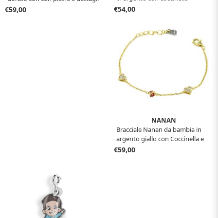
rosa NAN0559
€54,00
€59,00
NANAN
Bracciale Nanan da bambia in
argento giallo con Coccinella e
Cuori NAN0604
€59,00