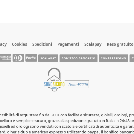
vacy
Cookies
Spedizioni
Pagamenti
Scalapay
Reso gratuito
SCALAPAY
BONIFICO BANCARIO
CONTRASSEGNO
F
possibilità di acquistare fin dal 2001 con facilità e sicurezza, gioielli, orolog
elloro è semplice e sicuro, grazie alla spedizione gratuita in Italia in 24/48 o
 gioielli ed orologi sono venduti con scatola e certificati di autenticità e garanz
rd, diner's club e american express o utilizzando paypal, il bonifico bancario 