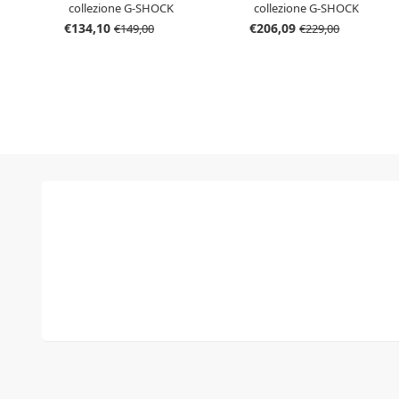
collezione G-SHOCK
collezione G-SHOCK
GBD-200-7
€134,10
€206,09
€149,00
€229,00