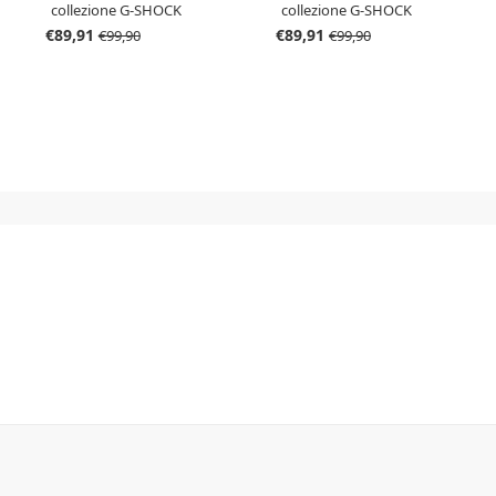
collezione G-SHOCK
collezione G-SHOCK
Classic rosso
Classic nero
€89,91
€89,91
€99,90
€99,90