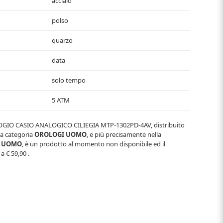
acciaio
polso
quarzo
data
solo tempo
5 ATM
GIO CASIO ANALOGICO CILIEGIA MTP-1302PD-4AV
, distribuito
lla categoria
OROLOGI UOMO
, e più precisamente nella
O UOMO
, è un prodotto al momento non disponibile ed il
 a
€ 59,90
.