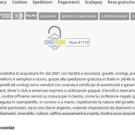
vacy
Cookies
Spedizioni
Pagamenti
Scalapay
Reso gratuito
SCALAPAY
BONIFICO BANCARIO
CONTRASSEGNO
F
possibilità di acquistare fin dal 2001 con facilità e sicurezza, gioielli, orolog
elloro è semplice e sicuro, grazie alla spedizione gratuita in Italia in 24/48 o
 gioielli ed orologi sono venduti con scatola e certificati di autenticità e garanz
rd, diner's club e american express o utilizzando paypal, il bonifico bancario 
 inoltre offriamo servizi su misura per il cliente, come la confezione regalo gr
guita in stampatello, in corsivo o a mano, rispettando la natura del gioiello 
iche particolari, sia in oro che in argento, volendo impreziositi da diamanti na
diamanti, smeraldo, rubino, zaffiro,acquamarina e perla. Inoltre puoi acquist
lle fedi Comete Gioielli, le fedi Salvini, le fedi Orsini e le fedi Eternity. Gioi
i, portafoto, album e articoli in oro. Svariate medaglie in oro 18 carati con 
 cookie
erete grandi affari su orologi e gioielli. Per ogni occasione, Natale per uomo