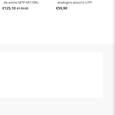
da uomo MTP-M110RL-
analogico azzurro UTP-
5AV
1302PD-2A2
€125,10
€59,90
€139,00