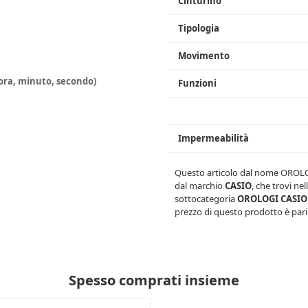
Cinturino
Tipologia
Movimento
(ora, minuto, secondo)
Funzioni
i
Impermeabilità
Questo articolo dal nome
OROLO
dal marchio
CASIO
, che trovi ne
sottocategoria
OROLOGI CASI
prezzo di questo prodotto è pari
Spesso comprati insieme