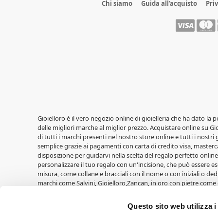
Chi siamo
Guida all'acquisto
Pri
Gioielloro è il vero negozio online di gioielleria che ha dato la 
delle migliori marche al miglior prezzo. Acquistare online su Gioi
di tutti i marchi presenti nel nostro store online e tutti i nostri
semplice grazie ai pagamenti con carta di credito visa, masterca
disposizione per guidarvi nella scelta del regalo perfetto online,
personalizzare il tuo regalo con un'incisione, che può essere ese
misura, come collane e bracciali con il nome o con iniziali o ded
marchi come Salvini, Gioielloro,Zancan, in oro con pietre come 
LiuJo, Casio, Lowell, Vagary, Perseo. Fedi nuziali Unoaerre, oltre a
Cuori Milano. Idee regalo per le nascite di Walt Disney, cornic
Questo sito web utilizza i
Croci e tante altre. Ricordatevi di entrare nell'area Outlet trov