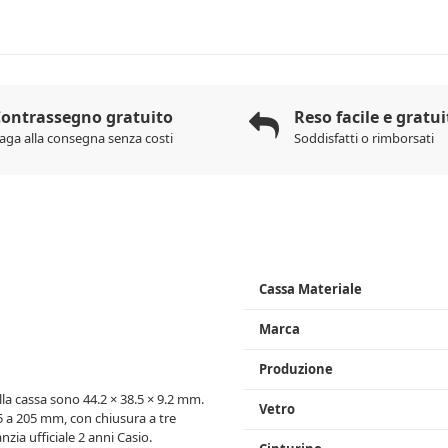
ontrassegno gratuito
Reso facile e gratui
aga alla consegna senza costi
Soddisfatti o rimborsati
Cassa Materiale
Marca
Produzione
lla cassa sono 44.2 × 38.5 × 9.2 mm.
Vetro
05 a 205 mm, con chiusura a tre
ia ufficiale 2 anni Casio.