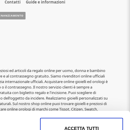
Contatti
Guide e informazioni
INANZIAMENTO
i, preziosi ed articoli da regalo online per uomo, donna e bambino
re e al contrassegno gratuito. Siamo rivenditori online ufficiali
ia internazionale ufficiali. Acquistare online gioielli ed orologi è
o il contrassegno. Il nostro servizio clienti è sempre a
atuita con biglietto regalo e l'incisione. Puoi scegliere di
o dell'oggetto da incidere. Realizziamo gioielli personalizzati su
turali. Sul nostro shop online puoi trovare gioielli e preziosi di
are online orologi di marchi come Tissot, Citizen, Swatch,
elli alla moda di: 2jewels, Rebecca, Roberto Giannotti, Mabina,
Immagini Sacre, San Francesco, Padre Pio, Madonna Miracolosa,
 e Natale per donna, San Valentino, Anniversari,
ACCETTA TUTTI