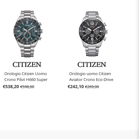
Orologio Citizen Uomo
Orologio uomo Citizen
Crono Pilot H660 Super
Aviator Crono Eco-Drive
Titanio CB5946-82X
CA4654-55E
€538,20
€242,10
€598,00
€269,00