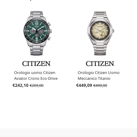
Orologio uomo Citizen
Orologio Citizen Uomo
Aviator Crono Eco-Drive
Meccanico Titanio
CA4654-55X
Zenshin 60 NK5020-58P
€242,10
€449,09
€269,00
€499,00