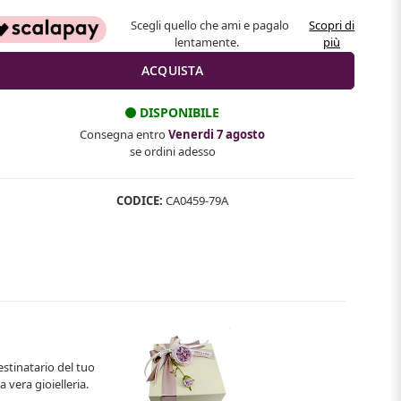
Scegli quello che ami e pagalo
Scopri di
lentamente.
più
DISPONIBILE
Consegna entro
Venerdi 7 agosto
se ordini adesso
CODICE:
CA0459-79A
estinatario del tuo
 vera gioielleria.