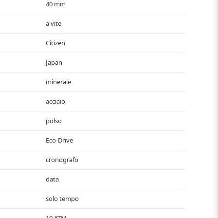
40 mm
a vite
Citizen
Japan
minerale
acciaio
polso
Eco-Drive
cronografo
data
solo tempo