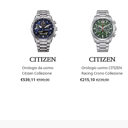
Orologio da uomo
Orologio uomo CITIZEN
Citizen Collezione
Racing Crono Collezione
Promaster Skyhawk
OF CA4640-50X
€539,11
€215,10
€599,00
€239,00
U830 JV2000-51L