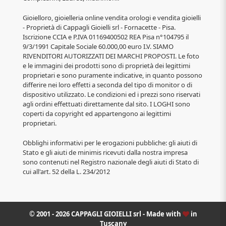
Gioielloro, gioielleria online vendita orologi e vendita gioielli
- Proprietà di Cappagli Gioielli srl - Fornacette - Pisa.
Iscrizione CCIA e P.IVA 01169400502 REA Pisa n°104795 il
9/3/1991 Capitale Sociale 60.000,00 euro I.V. SIAMO
RIVENDITORI AUTORIZZATI DEI MARCHI PROPOSTI. Le foto
e le immagini dei prodotti sono di proprietà dei legittimi
proprietari e sono puramente indicative, in quanto possono
differire nei loro effetti a seconda del tipo di monitor o di
dispositivo utilizzato. Le condizioni ed i prezzi sono riservati
agli ordini effettuati direttamente dal sito. I LOGHI sono
coperti da copyright ed appartengono ai legittimi
proprietari.
Obblighi informativi per le erogazioni pubbliche: gli aiuti di
Stato e gli aiuti de minimis ricevuti dalla nostra impresa
sono contenuti nel Registro nazionale degli aiuti di Stato di
cui all'art. 52 della L. 234/2012
© 2001 - 2026 CAPPAGLI GIOIELLI srl - Made with
in
Tuscany