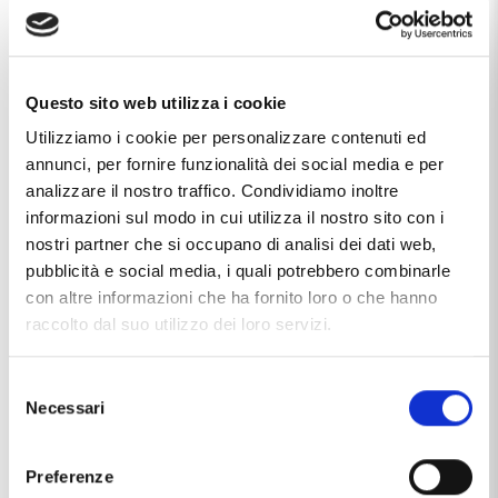
Cassa Materiale
acciaio
Chiusura
deployante
Questo sito web utilizza i cookie
Collezione
PR100
Utilizziamo i cookie per personalizzare contenuti ed
Corona
a pressione
annunci, per fornire funzionalità dei social media e per
analizzare il nostro traffico. Condividiamo inoltre
Dimensione Cassa
40 mm
informazioni sul modo in cui utilizza il nostro sito con i
nostri partner che si occupano di analisi dei dati web,
Fondello
a pressione
pubblicità e social media, i quali potrebbero combinarle
Marca
Tissot
con altre informazioni che ha fornito loro o che hanno
raccolto dal suo utilizzo dei loro servizi.
Produzione
Swiss made
Vetro
zaffiro
Selezione
Necessari
del
Cinturino
acciaio
consenso
Tipologia
polso
Preferenze