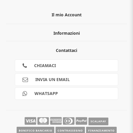
Il mio Account
Informazioni
Chi siamo
Contattaci
Guida all'acquisto
Privacy
Cookies
CHIAMACI
Spedizioni
Pagamenti
INVIA UN EMAIL
Scalapay
Reso gratuito
WHATSAPP
Contatti
Guide e informazioni
SCALAPAY
BONIFICO BANCARIO
CONTRASSEGNO
FINANZIAMENTO