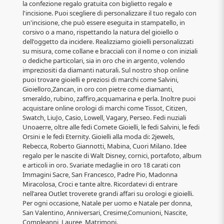
la confezione regalo gratuita con biglietto regalo e
l'incisione. Puoi scegliere di personalizzare il tuo regalo con
un'incisione, che può essere eseguita in stampatello, in
corsivo o a mano, rispettando la natura del gioiello o
dell'oggetto da incidere. Realizziamo gioielli personalizzati
su misura, come collane e bracciali con il nome o con iniziali
o dediche particolari, sia in oro che in argento, volendo
impreziositi da diamanti naturali. Sul nostro shop online
puoi trovare gioielli e preziosi di marchi come Salvini,
Gioielloro,Zancan, in oro con pietre come diamanti,
smeraldo, rubino, zaffiro,acquamarina e perla. Inoltre puoi
acquistare online orologi di marchi come Tissot, Citizen,
Swatch, LiuJo, Casio, Lowell, Vagary, Perseo. Fedi nuziali
Unoaerre, oltre alle fedi Comete Gioielli, le fedi Salvini, le fedi
Orsini e le fedi Eternity. Gioielli alla moda di: 2jewels,
Rebecca, Roberto Giannotti, Mabina, Cuori Milano. Idee
regalo per le nascite di Walt Disney, cornici, portafoto, album
e articoli in oro. Svariate medaglie in oro 18 carati con
Immagini Sacre, San Francesco, Padre Pio, Madonna
Miracolosa, Croci e tante altre. Ricordatevi di entrare
nell'area Outlet troverete grandi affari su orologi e gioielli.
Per ogni occasione, Natale per uomo e Natale per donna,
San Valentino, Anniversari, Cresime,Comunioni, Nascite,
Compleanni, Lauree, Matrimoni.