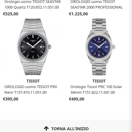
Orologio uomo TISSOT SEASTAR
OROLOGIO uomo TISSOT
1000 Quartz T120.852.11.051.00
SEASTAR 2000 PROFESSIONAL
POWERMATIC 80
€525,00
€1.225,00
T120.607.11.041.01
TISSOT
TISSOT
OROLOGIO uomo TISSOT PRX
Orologio Tissot PRC 100 Solar
Nero T137.410.11.051.00
34mm T151.822.11.041.00
€395,00
€495,00
TORNA ALL'INIZIO