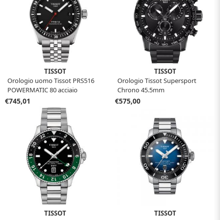
TISSOT
TISSOT
Orologio uomo Tissot PRS516
Orologio Tissot Supersport
POWERMATIC 80 acciaio
Chrono 45.5mm
T149.407.11.051.00
T125.617.33.051.00
€745,01
€575,00
TISSOT
TISSOT