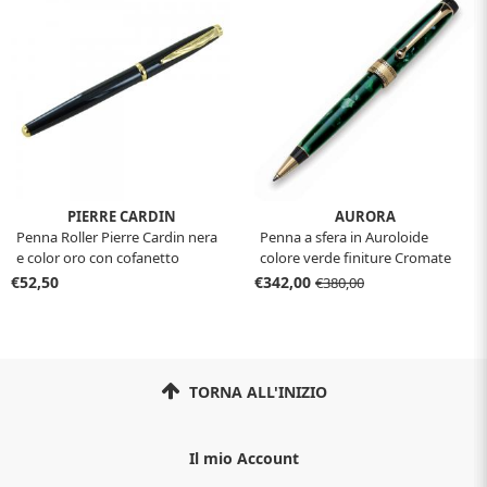
PIERRE CARDIN
AURORA
Penna Roller Pierre Cardin nera
Penna a sfera in Auroloide
e color oro con cofanetto
colore verde finiture Cromate
Aurora Optima con confezione
€52,50
€342,00
€380,00
TORNA ALL'INIZIO
Il mio Account