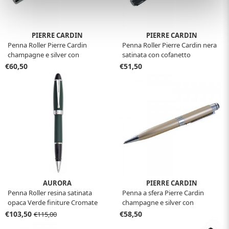
PIERRE CARDIN
PIERRE CARDIN
Penna Roller Pierre Cardin
Penna Roller Pierre Cardin nera
champagne e silver con
satinata con cofanetto
cofanetto
€60,50
€51,50
AURORA
PIERRE CARDIN
Penna Roller resina satinata
Penna a sfera Pierre Cardin
opaca Verde finiture Cromate
champagne e silver con
Aurora Ipsilon con confezione
cofanetto
€103,50
€58,50
€115,00