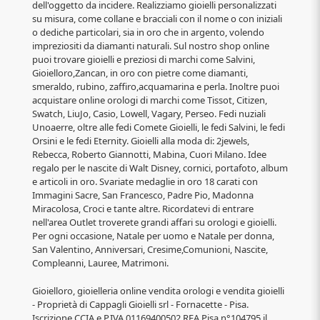
dell'oggetto da incidere. Realizziamo gioielli personalizzati
su misura, come collane e bracciali con il nome o con iniziali
o dediche particolari, sia in oro che in argento, volendo
impreziositi da diamanti naturali. Sul nostro shop online
puoi trovare gioielli e preziosi di marchi come Salvini,
Gioielloro,Zancan, in oro con pietre come diamanti,
smeraldo, rubino, zaffiro,acquamarina e perla. Inoltre puoi
acquistare online orologi di marchi come Tissot, Citizen,
Swatch, LiuJo, Casio, Lowell, Vagary, Perseo. Fedi nuziali
Unoaerre, oltre alle fedi Comete Gioielli, le fedi Salvini, le fedi
Orsini e le fedi Eternity. Gioielli alla moda di: 2jewels,
Rebecca, Roberto Giannotti, Mabina, Cuori Milano. Idee
regalo per le nascite di Walt Disney, cornici, portafoto, album
e articoli in oro. Svariate medaglie in oro 18 carati con
Immagini Sacre, San Francesco, Padre Pio, Madonna
Miracolosa, Croci e tante altre. Ricordatevi di entrare
nell'area Outlet troverete grandi affari su orologi e gioielli.
Per ogni occasione, Natale per uomo e Natale per donna,
San Valentino, Anniversari, Cresime,Comunioni, Nascite,
Compleanni, Lauree, Matrimoni.
Gioielloro, gioielleria online vendita orologi e vendita gioielli
- Proprietà di Cappagli Gioielli srl - Fornacette - Pisa.
Iscrizione CCIA e P.IVA 01169400502 REA Pisa n°104795 il