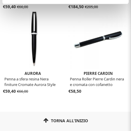
Resin con confezione
con confezione
€59,40
€184,50
€66,00
€205,00
AURORA
PIERRE CARDIN
Penna a sfera resina Nera
Penna Roller Pierre Cardin nera
finiture Cromate Aurora Style
e cromata con cofanetto
Resin con confezione
€59,40
€58,50
€66,00
TORNA ALL'INIZIO