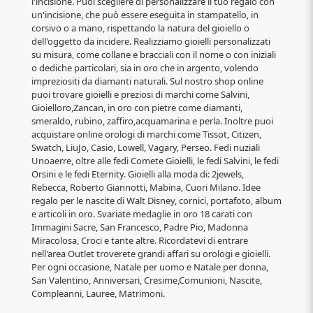
l'incisione. Puoi scegliere di personalizzare il tuo regalo con
un'incisione, che può essere eseguita in stampatello, in
corsivo o a mano, rispettando la natura del gioiello o
dell'oggetto da incidere. Realizziamo gioielli personalizzati
su misura, come collane e bracciali con il nome o con iniziali
o dediche particolari, sia in oro che in argento, volendo
impreziositi da diamanti naturali. Sul nostro shop online
puoi trovare gioielli e preziosi di marchi come Salvini,
Gioielloro,Zancan, in oro con pietre come diamanti,
smeraldo, rubino, zaffiro,acquamarina e perla. Inoltre puoi
acquistare online orologi di marchi come Tissot, Citizen,
Swatch, LiuJo, Casio, Lowell, Vagary, Perseo. Fedi nuziali
Unoaerre, oltre alle fedi Comete Gioielli, le fedi Salvini, le fedi
Orsini e le fedi Eternity. Gioielli alla moda di: 2jewels,
Rebecca, Roberto Giannotti, Mabina, Cuori Milano. Idee
regalo per le nascite di Walt Disney, cornici, portafoto, album
e articoli in oro. Svariate medaglie in oro 18 carati con
Immagini Sacre, San Francesco, Padre Pio, Madonna
Miracolosa, Croci e tante altre. Ricordatevi di entrare
nell'area Outlet troverete grandi affari su orologi e gioielli.
Per ogni occasione, Natale per uomo e Natale per donna,
San Valentino, Anniversari, Cresime,Comunioni, Nascite,
Compleanni, Lauree, Matrimoni.