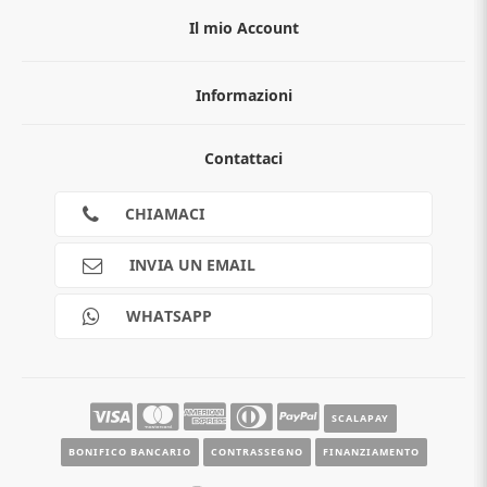
Il mio Account
Informazioni
Chi siamo
Contattaci
Guida all'acquisto
Privacy
Cookies
CHIAMACI
Spedizioni
Pagamenti
INVIA UN EMAIL
Scalapay
Reso gratuito
WHATSAPP
Contatti
Guide e informazioni
SCALAPAY
BONIFICO BANCARIO
CONTRASSEGNO
FINANZIAMENTO