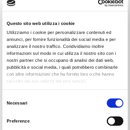
Materiale
resina
Produzione
made in Italy
Questo sito web utilizza i cookie
Questo articolo dal nome
PENNA STILOGRAFICA RESINA
Utilizziamo i cookie per personalizzare contenuti ed
NERA FINITURE DORATE AURORA DE LUXE CON
annunci, per fornire funzionalità dei social media e per
CONFEZIONE
, distribuito dal marchio
AURORA
, che trovi
analizzare il nostro traffico. Condividiamo inoltre
nella categoria
IDEE REGALO
, e più precisamente nella
informazioni sul modo in cui utilizza il nostro sito con i
sottocategoria
STRUMENTI DI SCRITTURA
, è un prodotto
al momento non disponibile ed il prezzo di questo prodotto
nostri partner che si occupano di analisi dei dati web,
è pari a
€ 207,00
.
pubblicità e social media, i quali potrebbero combinarle
con altre informazioni che ha fornito loro o che hanno
raccolto dal suo utilizzo dei loro servizi.
Ti potrebbe anche interessare
Selezione
Necessari
del
consenso
Preferenze