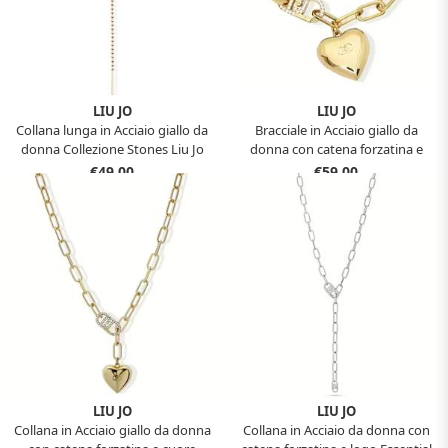
LIU JO
LIU JO
Collana lunga in Acciaio giallo da
Bracciale in Acciaio giallo da
donna Collezione Stones Liu Jo
donna con catena forzatina e
LJ2828
cuore Essential Woman Liu Jo
€49,00
€59,00
LJ2792
LIU JO
LIU JO
Collana in Acciaio giallo da donna
Collana in Acciaio da donna con