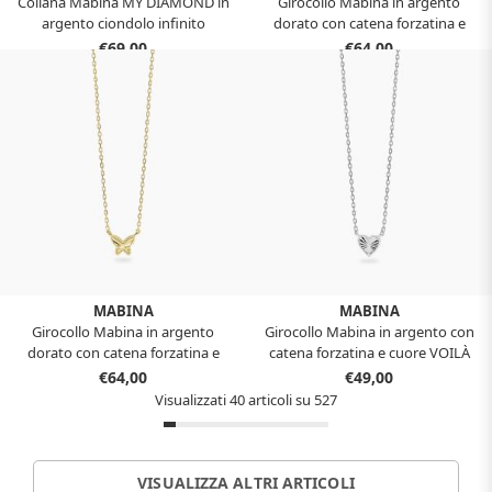
Collana Mabina MY DIAMOND in
Girocollo Mabina in argento
argento ciondolo infinito
dorato con catena forzatina e
Diamanti Lab-Grown 553919
cuore VOILÀ 553906
€69,00
€64,00
MABINA
MABINA
Girocollo Mabina in argento
Girocollo Mabina in argento con
dorato con catena forzatina e
catena forzatina e cuore VOILÀ
farfalla VOILÀ 553905
553904
€64,00
€49,00
Visualizzati 40 articoli su 527
VISUALIZZA ALTRI ARTICOLI