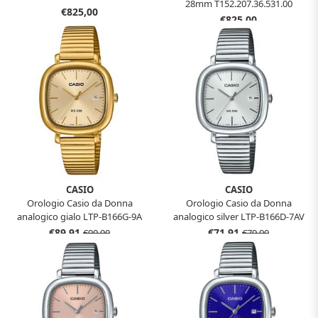
28mm T152.207.36.531.00
€825,00
€825,00
CASIO
CASIO
Orologio Casio da Donna
Orologio Casio da Donna
analogico gialo LTP-B166G-9A
analogico silver LTP-B166D-7AV
€89,91
€71,91
€99,90
€79,90