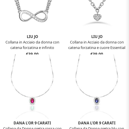
LIU JO
LIU JO
Collana in Acciaio da donna con
Collana in Acciaio da donna con
catena forzatina e infinito
catena forzatina e cuore Essential
Essential Woman Liu Jo LJ2513
Woman Liu Jo LJ2319
€39,00
€39,00
DANA L'OR 9 CARATI
DANA L'OR 9 CARATI
Collana da Donna pietra rossa con
Collana da Donna pietra blu con