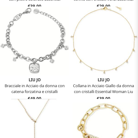
Woman Liu Jo LJ2898
Woman Liu Jo LJ2420
€39,00
€29,00
LIU JO
LIU JO
Bracciale in Acciaio da donna con
Collana in Acciaio Giallo da donna
catena forzatina e cristalli
con cristalli Essential Woman Liu
Essential Woman Liu Jo LJ2886
Jo LJ2840
€49,00
€39,00