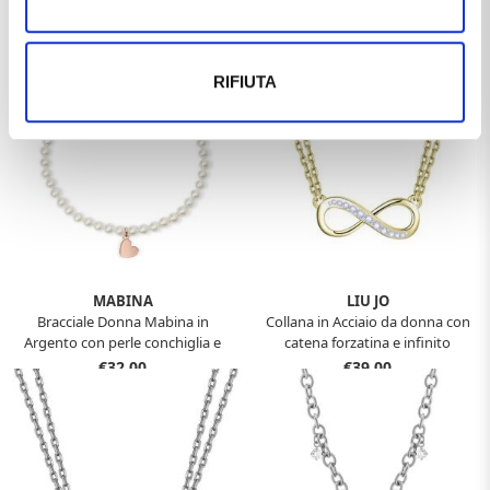
argento con perla coltivata e
Argento con perle conchiglia e
diamante lab-grown 0,08 carati
stella 533736
€79,00
€39,00
553865
RIFIUTA
MABINA
LIU JO
Bracciale Donna Mabina in
Collana in Acciaio da donna con
Argento con perle conchiglia e
catena forzatina e infinito
cuore placcato oro rosa 533734
Essential Woman Liu Jo LJ2514
€32,00
€39,00