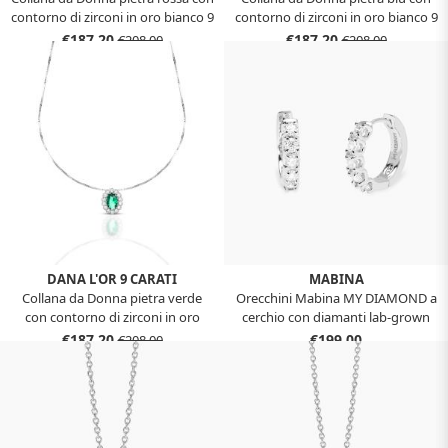
contorno di zirconi in oro bianco 9
contorno di zirconi in oro bianco 9
kt
kt
€187,20
€187,20
€208,00
€208,00
DANA L'OR 9 CARATI
MABINA
Collana da Donna pietra verde
Orecchini Mabina MY DIAMOND a
con contorno di zirconi in oro
cerchio con diamanti lab-grown
bianco 9 kt
0,07 carati 563988
€187,20
€199,00
€208,00