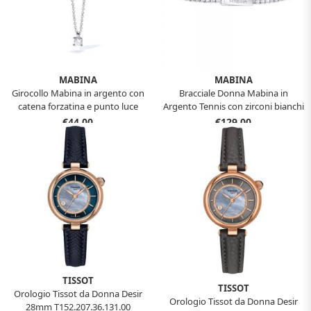
MABINA
MABINA
Girocollo Mabina in argento con
Bracciale Donna Mabina in
catena forzatina e punto luce
Argento Tennis con zirconi bianchi
553549
533355-17
€44,00
€129,00
TISSOT
TISSOT
Orologio Tissot da Donna Desir
Orologio Tissot da Donna Desir
28mm T152.207.36.131.00