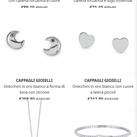
con catena forzatina e cuore
catena forzatina e logo Essential
Essential Woman Liu Jo LJ2790
Woman Liu Jo LJ2617
€89,10
€71,10
€99,00
€79,00
CAPPAGLI GIOIELLI
CAPPAGLI GIOIELLI
Orecchini in oro bianco a forma di
Orecchini in oro bianco con cuore
luna con zircone
a lastra piccoli
€208,80
€217,80
€232,00
€242,00