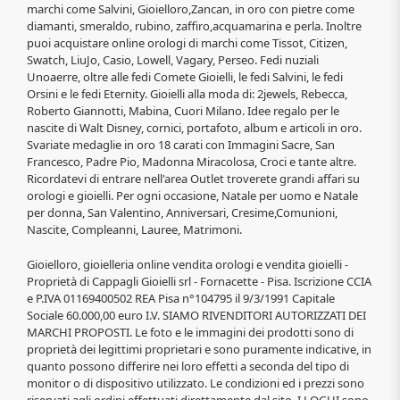
marchi come Salvini, Gioielloro,Zancan, in oro con pietre come
diamanti, smeraldo, rubino, zaffiro,acquamarina e perla. Inoltre
puoi acquistare online orologi di marchi come Tissot, Citizen,
Swatch, LiuJo, Casio, Lowell, Vagary, Perseo. Fedi nuziali
Unoaerre, oltre alle fedi Comete Gioielli, le fedi Salvini, le fedi
Orsini e le fedi Eternity. Gioielli alla moda di: 2jewels, Rebecca,
Roberto Giannotti, Mabina, Cuori Milano. Idee regalo per le
nascite di Walt Disney, cornici, portafoto, album e articoli in oro.
Svariate medaglie in oro 18 carati con Immagini Sacre, San
Francesco, Padre Pio, Madonna Miracolosa, Croci e tante altre.
Ricordatevi di entrare nell'area Outlet troverete grandi affari su
orologi e gioielli. Per ogni occasione, Natale per uomo e Natale
per donna, San Valentino, Anniversari, Cresime,Comunioni,
Nascite, Compleanni, Lauree, Matrimoni.
Gioielloro, gioielleria online vendita orologi e vendita gioielli -
Proprietà di Cappagli Gioielli srl - Fornacette - Pisa. Iscrizione CCIA
e P.IVA 01169400502 REA Pisa n°104795 il 9/3/1991 Capitale
Sociale 60.000,00 euro I.V. SIAMO RIVENDITORI AUTORIZZATI DEI
MARCHI PROPOSTI. Le foto e le immagini dei prodotti sono di
proprietà dei legittimi proprietari e sono puramente indicative, in
quanto possono differire nei loro effetti a seconda del tipo di
monitor o di dispositivo utilizzato. Le condizioni ed i prezzi sono
riservati agli ordini effettuati direttamente dal sito. I LOGHI sono