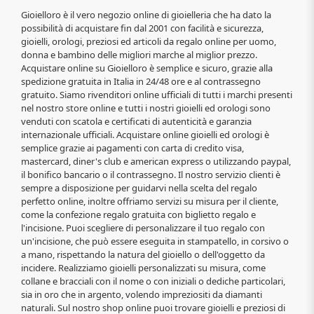
Gioielloro è il vero negozio online di gioielleria che ha dato la
possibilità di acquistare fin dal 2001 con facilità e sicurezza,
gioielli, orologi, preziosi ed articoli da regalo online per uomo,
donna e bambino delle migliori marche al miglior prezzo.
Acquistare online su Gioielloro è semplice e sicuro, grazie alla
spedizione gratuita in Italia in 24/48 ore e al contrassegno
gratuito. Siamo rivenditori online ufficiali di tutti i marchi presenti
nel nostro store online e tutti i nostri gioielli ed orologi sono
venduti con scatola e certificati di autenticità e garanzia
internazionale ufficiali. Acquistare online gioielli ed orologi è
semplice grazie ai pagamenti con carta di credito visa,
mastercard, diner's club e american express o utilizzando paypal,
il bonifico bancario o il contrassegno. Il nostro servizio clienti è
sempre a disposizione per guidarvi nella scelta del regalo
perfetto online, inoltre offriamo servizi su misura per il cliente,
come la confezione regalo gratuita con biglietto regalo e
l'incisione. Puoi scegliere di personalizzare il tuo regalo con
un'incisione, che può essere eseguita in stampatello, in corsivo o
a mano, rispettando la natura del gioiello o dell'oggetto da
incidere. Realizziamo gioielli personalizzati su misura, come
collane e bracciali con il nome o con iniziali o dediche particolari,
sia in oro che in argento, volendo impreziositi da diamanti
naturali. Sul nostro shop online puoi trovare gioielli e preziosi di