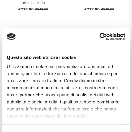
piccola lucida
€217,80
€217,80
€242,00
€242,00
Questo sito web utilizza i cookie
Utilizziamo i cookie per personalizzare contenuti ed
annunci, per fornire funzionalità dei social media e per
CAPPAGLI GIOIELLI
CAPPAGLI GIOIELLI
analizzare il nostro traffico. Condividiamo inoltre
Orecchini in oro giallo con stella
Orecchini in oro giallo con cuore
informazioni sul modo in cui utilizza il nostro sito con i
traforata
traforato
nostri partner che si occupano di analisi dei dati web,
€289,80
€289,80
€322,00
€322,00
pubblicità e social media, i quali potrebbero combinarle
con altre informazioni che ha fornito loro o che hanno
raccolto dal suo utilizzo dei loro servizi.