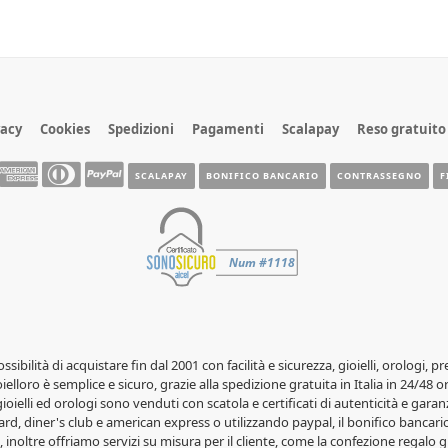
vacy
Cookies
Spedizioni
Pagamenti
Scalapay
Reso gratuito
SCALAPAY
BONIFICO BANCARIO
CONTRASSEGNO
F
possibilità di acquistare fin dal 2001 con facilità e sicurezza, gioielli, orolog
elloro è semplice e sicuro, grazie alla spedizione gratuita in Italia in 24/48 o
 gioielli ed orologi sono venduti con scatola e certificati di autenticità e garanz
rd, diner's club e american express o utilizzando paypal, il bonifico bancario 
 inoltre offriamo servizi su misura per il cliente, come la confezione regalo gr