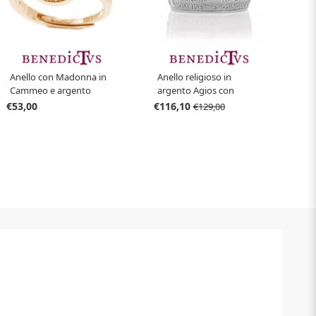
Anello con Madonna in
Anello religioso in
Cammeo e argento
argento Agios con
Agios
preghiera Padre Nostro
€53,00
€116,10
€129,00