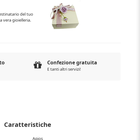
estinatario del tuo
 vera gioielleria.
to
Confezione gratuita
E tanti altri servizi!
Caratteristiche
Agios