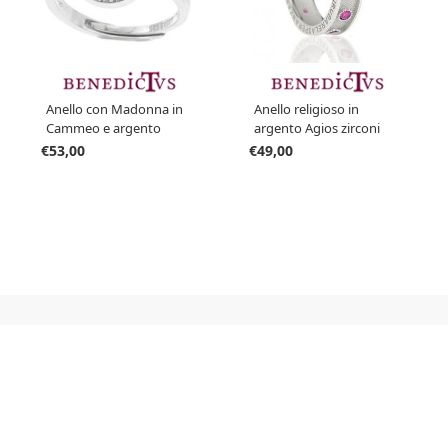
Anello con Madonna in
Anello religioso in
Cammeo e argento
argento Agios zirconi
Agios
rossi con frase Papa
€53,00
€49,00
Francesco