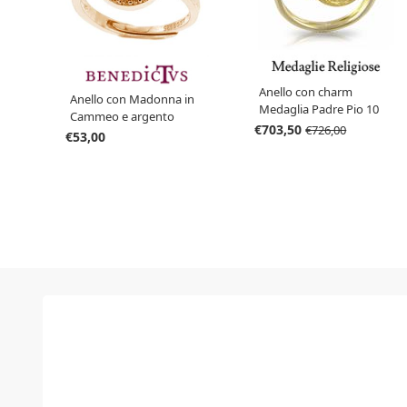
Anello con charm
Anello con Madonna in
Medaglia Padre Pio 10
Cammeo e argento
mm in oro giallo
€703,50
€726,00
Agios
€53,00