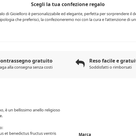
Scegli la tua confezione regalo
lo di Gioielloro è personalizzabile ed elegante, perfetta per sorprendere il d
 tipologia che preferisci, la confezioneremo noi con la cura e l'attenzione di una
ontrassegno gratuito
Reso facile e gratui
aga alla consegna senza costi
Soddisfatti o rimborsati
no, è un bellissimo anello religioso
re.
o:
us et benedictus fructus ventris
Marca