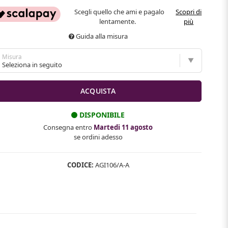
Scegli quello che ami e pagalo
Scopri di
lentamente.
più
Guida alla misura
Misura
DISPONIBILE
Consegna entro
Martedi 11 agosto
se ordini adesso
CODICE:
AGI106/A-A