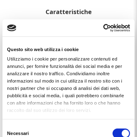
Caratteristiche
Chiusura
moschettone
Marca
Dana L'or 9 Carati
Questo sito web utilizza i cookie
Materiale
oro 9kt
Utilizziamo i cookie per personalizzare contenuti ed
Produzione
made in Italy
annunci, per fornire funzionalità dei social media e per
analizzare il nostro traffico. Condividiamo inoltre
Soggetto
Fiocco
informazioni sul modo in cui utilizza il nostro sito con i
nostri partner che si occupano di analisi dei dati web,
Questo articolo dal nome
BRACCIALE DA BAMBINA FIOCCO
IN ORO 9 KT
, distribuito dal marchio
DANA L'OR 9 CARATI
,
pubblicità e social media, i quali potrebbero combinarle
che trovi nella categoria
BRACCIALI IN ORO
, e più
con altre informazioni che ha fornito loro o che hanno
precisamente nella sottocategoria
BRACCIALI IN ORO
raccolto dal suo utilizzo dei loro servizi.
MADE IN ITALY
, è un prodotto al momento non disponibile
ed il prezzo di questo prodotto è pari a
€ 78,30
.
Selezione
Necessari
del