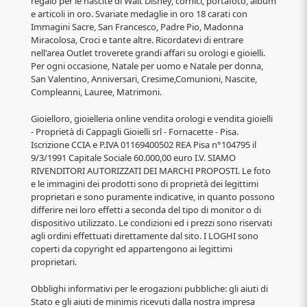
regalo per le nascite di Walt Disney, cornici, portafoto, album
e articoli in oro. Svariate medaglie in oro 18 carati con
Immagini Sacre, San Francesco, Padre Pio, Madonna
Miracolosa, Croci e tante altre. Ricordatevi di entrare
nell'area Outlet troverete grandi affari su orologi e gioielli.
Per ogni occasione, Natale per uomo e Natale per donna,
San Valentino, Anniversari, Cresime,Comunioni, Nascite,
Compleanni, Lauree, Matrimoni.
Gioielloro, gioielleria online vendita orologi e vendita gioielli
- Proprietà di Cappagli Gioielli srl - Fornacette - Pisa.
Iscrizione CCIA e P.IVA 01169400502 REA Pisa n°104795 il
9/3/1991 Capitale Sociale 60.000,00 euro I.V. SIAMO
RIVENDITORI AUTORIZZATI DEI MARCHI PROPOSTI. Le foto
e le immagini dei prodotti sono di proprietà dei legittimi
proprietari e sono puramente indicative, in quanto possono
differire nei loro effetti a seconda del tipo di monitor o di
dispositivo utilizzato. Le condizioni ed i prezzi sono riservati
agli ordini effettuati direttamente dal sito. I LOGHI sono
coperti da copyright ed appartengono ai legittimi
proprietari.
Obblighi informativi per le erogazioni pubbliche: gli aiuti di
Stato e gli aiuti de minimis ricevuti dalla nostra impresa