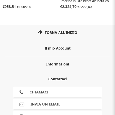
marina in Oro bracciale nautico
€958,51
€2.324,70
€1.065,00
€2.583,00
TORNA ALL'INIZIO
Il mio Account
Informazioni
Chi siamo
Contattaci
Guida all'acquisto
Privacy
Cookies
CHIAMACI
Spedizioni
Pagamenti
INVIA UN EMAIL
Scalapay
Reso gratuito