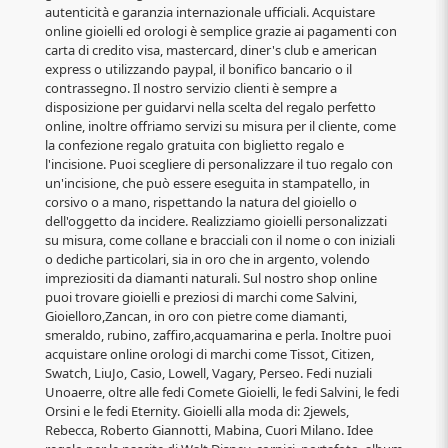
autenticità e garanzia internazionale ufficiali. Acquistare
online gioielli ed orologi è semplice grazie ai pagamenti con
carta di credito visa, mastercard, diner's club e american
express o utilizzando paypal, il bonifico bancario o il
contrassegno. Il nostro servizio clienti è sempre a
disposizione per guidarvi nella scelta del regalo perfetto
online, inoltre offriamo servizi su misura per il cliente, come
la confezione regalo gratuita con biglietto regalo e
l'incisione. Puoi scegliere di personalizzare il tuo regalo con
un'incisione, che può essere eseguita in stampatello, in
corsivo o a mano, rispettando la natura del gioiello o
dell'oggetto da incidere. Realizziamo gioielli personalizzati
su misura, come collane e bracciali con il nome o con iniziali
o dediche particolari, sia in oro che in argento, volendo
impreziositi da diamanti naturali. Sul nostro shop online
puoi trovare gioielli e preziosi di marchi come Salvini,
Gioielloro,Zancan, in oro con pietre come diamanti,
smeraldo, rubino, zaffiro,acquamarina e perla. Inoltre puoi
acquistare online orologi di marchi come Tissot, Citizen,
Swatch, LiuJo, Casio, Lowell, Vagary, Perseo. Fedi nuziali
Unoaerre, oltre alle fedi Comete Gioielli, le fedi Salvini, le fedi
Orsini e le fedi Eternity. Gioielli alla moda di: 2jewels,
Rebecca, Roberto Giannotti, Mabina, Cuori Milano. Idee