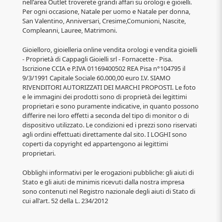
nell'area Outlet troverete grandi affari su orologi e gioielli.
Per ogni occasione, Natale per uomo e Natale per donna,
San Valentino, Anniversari, Cresime,Comunioni, Nascite,
Compleanni, Lauree, Matrimoni.
Gioielloro, gioielleria online vendita orologi e vendita gioielli
- Proprietà di Cappagli Gioielli srl - Fornacette - Pisa.
Iscrizione CCIA e P.IVA 01169400502 REA Pisa n°104795 il
9/3/1991 Capitale Sociale 60.000,00 euro I.V. SIAMO
RIVENDITORI AUTORIZZATI DEI MARCHI PROPOSTI. Le foto
e le immagini dei prodotti sono di proprietà dei legittimi
proprietari e sono puramente indicative, in quanto possono
differire nei loro effetti a seconda del tipo di monitor o di
dispositivo utilizzato. Le condizioni ed i prezzi sono riservati
agli ordini effettuati direttamente dal sito. I LOGHI sono
coperti da copyright ed appartengono ai legittimi
proprietari.
Obblighi informativi per le erogazioni pubbliche: gli aiuti di
Stato e gli aiuti de minimis ricevuti dalla nostra impresa
sono contenuti nel Registro nazionale degli aiuti di Stato di
cui all'art. 52 della L. 234/2012