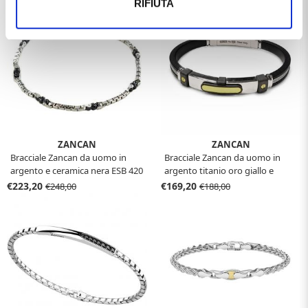
RIFIUTA
ZANCAN
ZANCAN
Bracciale Zancan da uomo in
Bracciale Zancan da uomo in
argento e ceramica nera ESB 420
argento titanio oro giallo e
silcone ETB 155G
€223,20
€169,20
€248,00
€188,00