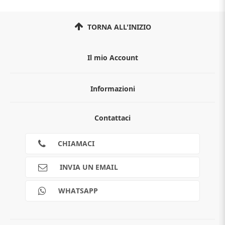
TORNA ALL'INIZIO
Il mio Account
Informazioni
Chi siamo
Contattaci
Guida all'acquisto
Privacy
Cookies
CHIAMACI
Spedizioni
Pagamenti
INVIA UN EMAIL
Scalapay
Reso gratuito
WHATSAPP
Contatti
Guide e informazioni