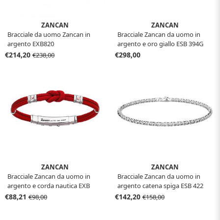
ZANCAN
ZANCAN
Bracciale da uomo Zancan in
Bracciale Zancan da uomo in
argento EXB820
argento e oro giallo ESB 394G
€214,20
€298,00
€238,00
ZANCAN
ZANCAN
Bracciale Zancan da uomo in
Bracciale Zancan da uomo in
argento e corda nautica EXB
argento catena spiga ESB 422
475MR-RO
€88,21
€142,20
€98,00
€158,00