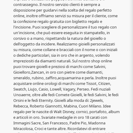
contrassegno. Il nostro servizio clienti è sempre a
disposizione per guidarvi nella scelta del regalo perfetto
online, inoltre offriamo servizi su misura per il cliente, come
la confezione regalo gratuita con biglietto regalo e
l'incisione. Puoi scegliere di personalizzare il tuo regalo con
un'incisione, che può essere eseguita in stampatello, in
corsivo o a mano, rispettando la natura del gioiello o
dell'oggetto da incidere. Realizziamo gioielli personalizzati
su misura, come collane e bracciali con il nome o con iniziali
o dediche particolari, sia in oro che in argento, volendo
impreziositi da diamanti naturali. Sul nostro shop online
puoi trovare gioielli e preziosi di marchi come Salvini,
Gioielloro,Zancan, in oro con pietre come diamanti,
smeraldo, rubino, zaffiro,acquamarina e perla. Inoltre puoi
acquistare online orologi di marchi come Tissot, Citizen,
Swatch, LiuJo, Casio, Lowell, Vagary, Perseo. Fedi nuziali
Unoaerre, oltre alle fedi Comete Gioielli, le fedi Salvini, le fedi
Orsini e le fedi Eternity. Gioielli alla moda di: 2jewels,
Rebecca, Roberto Giannotti, Mabina, Cuori Milano. Idee
regalo per le nascite di Walt Disney, cornici, portafoto, album
e articoli in oro. Svariate medaglie in oro 18 carati con
Immagini Sacre, San Francesco, Padre Pio, Madonna
Miracolosa, Croci e tante altre. Ricordatevi di entrare