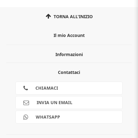
TORNA ALL'INIZIO
Il mio Account
Informazioni
Chi siamo
Contattaci
Guida all'acquisto
Privacy
Cookies
CHIAMACI
Spedizioni
Pagamenti
INVIA UN EMAIL
Scalapay
Reso gratuito
WHATSAPP
Contatti
Guide e informazioni