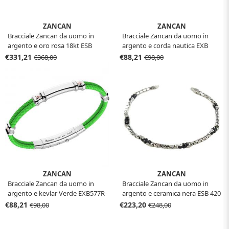
ZANCAN
ZANCAN
Bracciale Zancan da uomo in
Bracciale Zancan da uomo in
argento e oro rosa 18kt ESB
argento e corda nautica EXB
302R
475MR-RO
€331,21
€88,21
€368,00
€98,00
ZANCAN
ZANCAN
Bracciale Zancan da uomo in
Bracciale Zancan da uomo in
argento e kevlar Verde EXB577R-
argento e ceramica nera ESB 420
VE
€88,21
€223,20
€98,00
€248,00