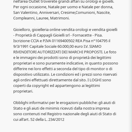
nell'area Outlet troverete grandi affari su orologi e gioielli.
Per ogni occasione, Natale per uomo e Natale per donna,
San Valentino, Anniversari, Cresime,Comunioni, Nascite,
Compleanni, Lauree, Matrimoni.
Gioielloro, gioielleria online vendita orologi e vendita gioielli
- Proprietà di Cappagli Gioielli srl - Fornacette - Pisa.
Iscrizione CCIA e P.IVA 01169400502 REA Pisa n°104795 il
9/3/1991 Capitale Sociale 60.000,00 euro I.V. SIAMO
RIVENDITORI AUTORIZZATI DEI MARCHI PROPOSTI. Le foto
e le immagini dei prodotti sono di proprietà dei legittimi
proprietari e sono puramente indicative, in quanto possono
differire nei loro effetti a seconda del tipo di monitor o di
dispositivo utilizzato. Le condizioni ed i prezzi sono riservati
agli ordini effettuati direttamente dal sito. I LOGHI sono
coperti da copyright ed appartengono ai legittimi
proprietari.
Obblighi informativi per le erogazioni pubbliche: gli aiuti di
Stato e gli aiuti de minimis ricevuti dalla nostra impresa
sono contenuti nel Registro nazionale degli aiuti di Stato di
cui all'art. 52 della L. 234/2012