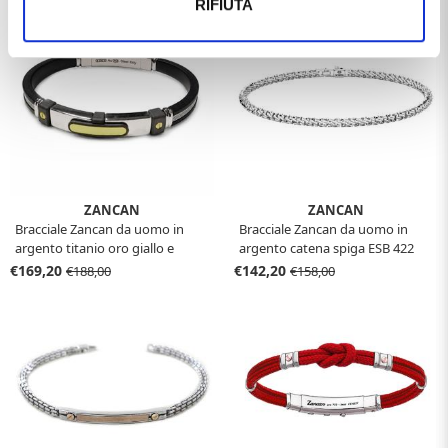
RIFIUTA
ZANCAN
ZANCAN
Bracciale Zancan da uomo in
Bracciale Zancan da uomo in
argento titanio oro giallo e
argento catena spiga ESB 422
silcone ETB 155G
€169,20
€142,20
€188,00
€158,00