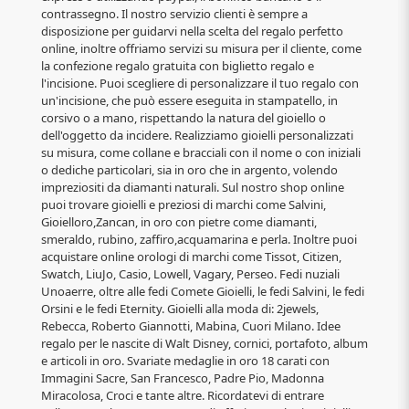
contrassegno. Il nostro servizio clienti è sempre a
disposizione per guidarvi nella scelta del regalo perfetto
online, inoltre offriamo servizi su misura per il cliente, come
la confezione regalo gratuita con biglietto regalo e
l'incisione. Puoi scegliere di personalizzare il tuo regalo con
un'incisione, che può essere eseguita in stampatello, in
corsivo o a mano, rispettando la natura del gioiello o
dell'oggetto da incidere. Realizziamo gioielli personalizzati
su misura, come collane e bracciali con il nome o con iniziali
o dediche particolari, sia in oro che in argento, volendo
impreziositi da diamanti naturali. Sul nostro shop online
puoi trovare gioielli e preziosi di marchi come Salvini,
Gioielloro,Zancan, in oro con pietre come diamanti,
smeraldo, rubino, zaffiro,acquamarina e perla. Inoltre puoi
acquistare online orologi di marchi come Tissot, Citizen,
Swatch, LiuJo, Casio, Lowell, Vagary, Perseo. Fedi nuziali
Unoaerre, oltre alle fedi Comete Gioielli, le fedi Salvini, le fedi
Orsini e le fedi Eternity. Gioielli alla moda di: 2jewels,
Rebecca, Roberto Giannotti, Mabina, Cuori Milano. Idee
regalo per le nascite di Walt Disney, cornici, portafoto, album
e articoli in oro. Svariate medaglie in oro 18 carati con
Immagini Sacre, San Francesco, Padre Pio, Madonna
Miracolosa, Croci e tante altre. Ricordatevi di entrare