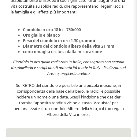
assolutamente unisex ed il suo significato, di un augurio di una
vita costruita su solide radici, che rappresentano i legami sociali,
la famiglia e gli affetti più importanti.
Ciondolo in oro 18 kt - 750/000
Oro giallo e bianco
Peso del ciondolo in oro 1.30 grammi
Diametro del ciondolo albero della vita 21 mm
contromaglia esclusa dalla misurazione
Ciondolo in oro giallo realizzato in Italia, consegnato con scatola
da gioielleria e certificato di autenticità made in Italy -
Realizzato ad
Arezzo, oreficeria aretina
Sul RETRO del ciondolo è possibile una piccola incisione, in
corrispondenza della base dell'albero, le radici. è possibile
incidere un nome o una data. Scegli l'incisione che desideri
tramite l'apposita tendina vicino al tasto "Acquista" per
personalizzate il tuo ciondolo Albero della Vita, o il tuo regalo
Albero della Vita in oro .