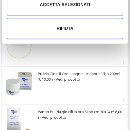
bianco 45 cm media (€ 402,30 ) -
Vedi prodotto
ACCETTA SELEZIONATI
RIFIUTA
Girocollo da Donna catena Veneziana in oro giallo
45 cm media (€ 354,60 ) -
Vedi prodotto
Pulizia Gioielli Oro - bagno lucidante Silbo 200ml
(€ 10,00 ) -
Vedi prodotto
Panno Pulizia gioielli in oro Silbo cm 30x24 (€ 6,00
) -
Vedi prodotto