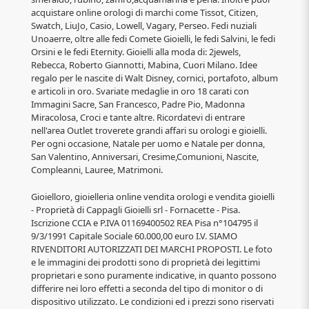
acquistare online orologi di marchi come Tissot, Citizen,
Swatch, LiuJo, Casio, Lowell, Vagary, Perseo. Fedi nuziali
Unoaerre, oltre alle fedi Comete Gioielli, le fedi Salvini, le fedi
Orsini e le fedi Eternity. Gioielli alla moda di: 2jewels,
Rebecca, Roberto Giannotti, Mabina, Cuori Milano. Idee
regalo per le nascite di Walt Disney, cornici, portafoto, album
e articoli in oro. Svariate medaglie in oro 18 carati con
Immagini Sacre, San Francesco, Padre Pio, Madonna
Miracolosa, Croci e tante altre. Ricordatevi di entrare
nell'area Outlet troverete grandi affari su orologi e gioielli.
Per ogni occasione, Natale per uomo e Natale per donna,
San Valentino, Anniversari, Cresime,Comunioni, Nascite,
Compleanni, Lauree, Matrimoni.
Gioielloro, gioielleria online vendita orologi e vendita gioielli
- Proprietà di Cappagli Gioielli srl - Fornacette - Pisa.
Iscrizione CCIA e P.IVA 01169400502 REA Pisa n°104795 il
9/3/1991 Capitale Sociale 60.000,00 euro I.V. SIAMO
RIVENDITORI AUTORIZZATI DEI MARCHI PROPOSTI. Le foto
e le immagini dei prodotti sono di proprietà dei legittimi
proprietari e sono puramente indicative, in quanto possono
differire nei loro effetti a seconda del tipo di monitor o di
dispositivo utilizzato. Le condizioni ed i prezzi sono riservati