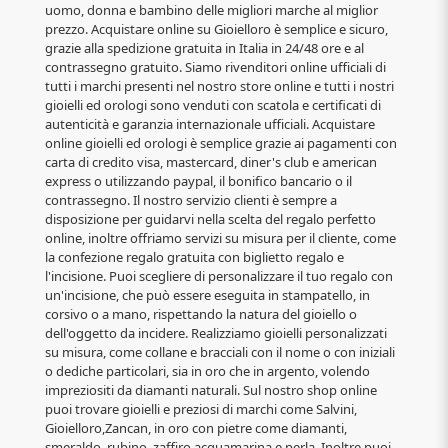
uomo, donna e bambino delle migliori marche al miglior
prezzo. Acquistare online su Gioielloro è semplice e sicuro,
grazie alla spedizione gratuita in Italia in 24/48 ore e al
contrassegno gratuito. Siamo rivenditori online ufficiali di
tutti i marchi presenti nel nostro store online e tutti i nostri
gioielli ed orologi sono venduti con scatola e certificati di
autenticità e garanzia internazionale ufficiali. Acquistare
online gioielli ed orologi è semplice grazie ai pagamenti con
carta di credito visa, mastercard, diner's club e american
express o utilizzando paypal, il bonifico bancario o il
contrassegno. Il nostro servizio clienti è sempre a
disposizione per guidarvi nella scelta del regalo perfetto
online, inoltre offriamo servizi su misura per il cliente, come
la confezione regalo gratuita con biglietto regalo e
l'incisione. Puoi scegliere di personalizzare il tuo regalo con
un'incisione, che può essere eseguita in stampatello, in
corsivo o a mano, rispettando la natura del gioiello o
dell'oggetto da incidere. Realizziamo gioielli personalizzati
su misura, come collane e bracciali con il nome o con iniziali
o dediche particolari, sia in oro che in argento, volendo
impreziositi da diamanti naturali. Sul nostro shop online
puoi trovare gioielli e preziosi di marchi come Salvini,
Gioielloro,Zancan, in oro con pietre come diamanti,
smeraldo, rubino, zaffiro,acquamarina e perla. Inoltre puoi