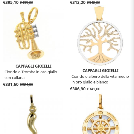
€395,10
€313,20
€439,00
€348,00
CAPPAGLI GIOIELLI
CAPPAGLI GIOIELLI
Ciondolo Tromba in oro giallo
Ciondolo albero della vita medio
con collana
in oro giallo e bianco
€831,60
€924,00
€306,90
€341,00