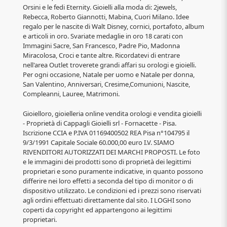
Orsini e le fedi Eternity. Gioielli alla moda di: 2jewels,
Rebecca, Roberto Giannotti, Mabina, Cuori Milano. Idee
regalo per le nascite di Walt Disney, cornici, portafoto, album
e articoli in oro. Svariate medaglie in oro 18 carati con
Immagini Sacre, San Francesco, Padre Pio, Madonna
Miracolosa, Croci e tante altre. Ricordatevi di entrare
nell'area Outlet troverete grandi affari su orologi e gioielli.
Per ogni occasione, Natale per uomo e Natale per donna,
San Valentino, Anniversari, Cresime,Comunioni, Nascite,
Compleanni, Lauree, Matrimoni.
Gioielloro, gioielleria online vendita orologi e vendita gioielli
- Proprietà di Cappagli Gioielli srl - Fornacette - Pisa.
Iscrizione CCIA e P.IVA 01169400502 REA Pisa n°104795 il
9/3/1991 Capitale Sociale 60.000,00 euro I.V. SIAMO
RIVENDITORI AUTORIZZATI DEI MARCHI PROPOSTI. Le foto
e le immagini dei prodotti sono di proprietà dei legittimi
proprietari e sono puramente indicative, in quanto possono
differire nei loro effetti a seconda del tipo di monitor o di
dispositivo utilizzato. Le condizioni ed i prezzi sono riservati
agli ordini effettuati direttamente dal sito. I LOGHI sono
coperti da copyright ed appartengono ai legittimi
proprietari.