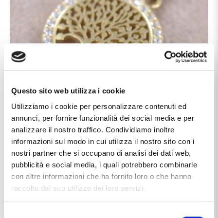
Questo sito web utilizza i cookie
Utilizziamo i cookie per personalizzare contenuti ed
annunci, per fornire funzionalità dei social media e per
analizzare il nostro traffico. Condividiamo inoltre
informazioni sul modo in cui utilizza il nostro sito con i
Caratteristiche
nostri partner che si occupano di analisi dei dati web,
pubblicità e social media, i quali potrebbero combinarle
Chiusura
moschettone
con altre informazioni che ha fornito loro o che hanno
raccolto dal suo utilizzo dei loro servizi.
Marca
Cappagli Gioielli
Materiale
oro 9kt
Selezione