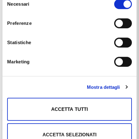
Necessari
del
Soggetto
Albero
consenso
Pietre / Gemme
zirconi
Preferenze
Questo articolo dal nome
CIONDOLO ALBERO DELLA VITA
IN ORO GIALLO 9 KT CON ZIRCONI
, distribuito dal marchio
Statistiche
CAPPAGLI GIOIELLI
, che trovi nella categoria
CIONDOLI IN
ORO
, e più precisamente nella sottocategoria
CIONDOLI IN
ORO MADE IN ITALY
, è un prodotto che al momento ha
Marketing
disponibilità
10 / 15 GIORNI
ed il prezzo di questo prodotto
è pari a
€ 121,50
.
Mostra dettagli
Spesso comprati insieme
ACCETTA TUTTI
Girocollo catena Veneziana da Donna in oro
bianco 45 cm media (€ 402,30 ) -
Vedi prodotto
ACCETTA SELEZIONATI