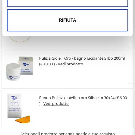
Girocollo da Donna catena Veneziana in oro giallo
RIFIUTA
45 cm media (€ 354,60 ) -
Vedi prodotto
Pulizia Gioielli Oro - bagno lucidante Silbo 200ml
(€ 10,00 ) -
Vedi prodotto
Panno Pulizia gioielli in oro Silbo cm 30x24 (€ 6,00
) -
Vedi prodotto
Seleziona il prodotto per aggiungerlo al tuo acquisto