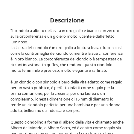
Descrizione
Il ciondolo a albero della vita in oro giallo e bianco con zirconi
sulla circonferenza è un gioiello molto lucente e dall'effetto
luminoso.
La lastra del ciondolo è in oro giallo a finitura liscia e lucida così
come la contromaglia del ciondolo, mentre la sua circonferenza
è in oro bianco. La corconferenza del ciondolo è tempestata da
zirconi incastonati a griffes, che rendono questo ciondolo
molto femminile e prezioso, molto elegante e raffinato.
è un ciondolo con simbolo albero della vita adatto come regalo
per un vasto pubblico, è perfetto infatti come regalo per la
prima comunione, per la cresima, per una laurea o un
compleanno. l'onesta dimensione di 15 mm di diametro lo
rende un ciondolo perfetto per una bambina e per una donna
adulta, bellissimo da indossare sempre.
Questo ciondolino a forma di albero della vita è chiamato anche
Albero del Mondo, o Albero Sacro, ed è adatto come regalo sia
per una donna che per un uomo, data la sua forma e linea