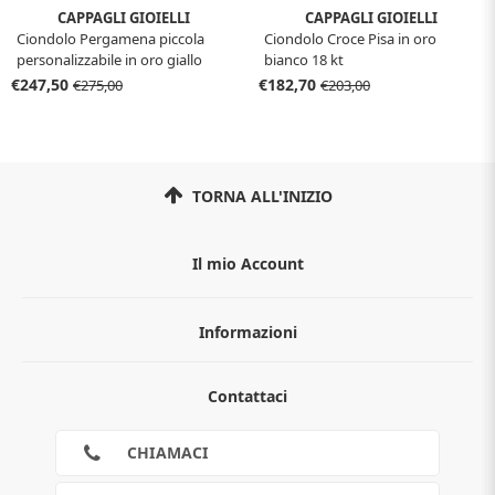
CAPPAGLI GIOIELLI
CAPPAGLI GIOIELLI
Ciondolo Pergamena piccola
Ciondolo Croce Pisa in oro
personalizzabile in oro giallo
bianco 18 kt
12x15 mm
€247,50
€182,70
€275,00
€203,00
TORNA ALL'INIZIO
Il mio Account
Informazioni
Chi siamo
Contattaci
Guida all'acquisto
Privacy
Cookies
CHIAMACI
Spedizioni
Pagamenti