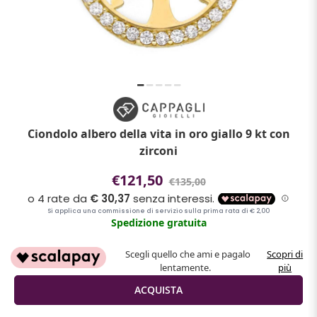
Ciondolo albero della vita in oro giallo 9 kt con
zirconi
€121,50
€135,00
Spedizione gratuita
Scegli quello che ami e pagalo
Scopri di
lentamente.
più