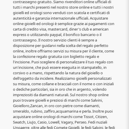
contrassegno gratuito. Siamo rivenditori online ufficiali di
tutti i marchi presenti nel nostro store online e tutti i nostri
gioielli ed orologi sono venduti con scatola e certificati di
autenticità e garanzia internazionale ufficiali. Acquistare
online gioielli ed orologi è semplice grazie ai pagamenti con
carta di credito visa, mastercard, diner's club e american
express o utilizzando paypal, il bonifico bancario o il
contrassegno. Il nostro servizio clienti è sempre a
disposizione per guidarvi nella scelta del regalo perfetto
online, inoltre offriamo servizi su misura per il cliente, come
la confezione regalo gratuita con biglietto regalo e
l'incisione. Puoi scegliere di personalizzare il tuo regalo con
un'incisione, che può essere eseguita in stampatello, in
corsivo o a mano, rispettando la natura del gioiello o
dell'oggetto da incidere. Realizziamo gioielli personalizzati
su misura, come collane e bracciali con il nome o con iniziali
o dediche particolari, sia in oro che in argento, volendo
impreziositi da diamanti naturali. Sul nostro shop online
puoi trovare gioielli e preziosi di marchi come Salvini,
Gioielloro,Zancan, in oro con pietre come diamanti,
smeraldo, rubino, zaffiro,acquamarina e perla. Inoltre puoi
acquistare online orologi di marchi come Tissot, Citizen,
Swatch, LiuJo, Casio, Lowell, Vagary, Perseo. Fedi nuziali
Unoaerre, oltre alle fedi Comete Gioielli, le fedi Salvini, le fedi