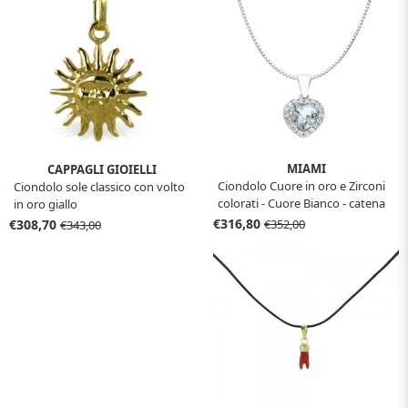
MIAMI
CAPPAGLI GIOIELLI
Ciondolo Cuore in oro e Zirconi
Ciondolo sole classico con volto
colorati - Cuore Bianco - catena
in oro giallo
in argento - Gioielli Miami
€316,80
€308,70
€352,00
€343,00