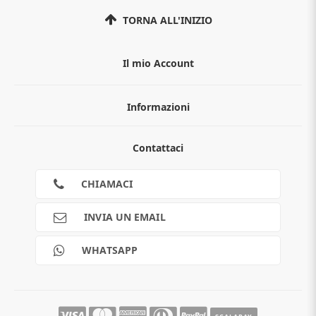
TORNA ALL'INIZIO
Il mio Account
Informazioni
Chi siamo
Contattaci
Guida all'acquisto
Privacy
Cookies
CHIAMACI
Spedizioni
Pagamenti
INVIA UN EMAIL
Scalapay
Reso gratuito
WHATSAPP
Contatti
Guide e informazioni