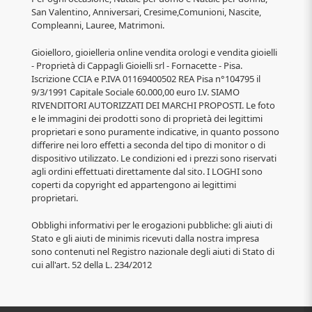
San Valentino, Anniversari, Cresime,Comunioni, Nascite,
Compleanni, Lauree, Matrimoni.
Gioielloro, gioielleria online vendita orologi e vendita gioielli
- Proprietà di Cappagli Gioielli srl - Fornacette - Pisa.
Iscrizione CCIA e P.IVA 01169400502 REA Pisa n°104795 il
9/3/1991 Capitale Sociale 60.000,00 euro I.V. SIAMO
RIVENDITORI AUTORIZZATI DEI MARCHI PROPOSTI. Le foto
e le immagini dei prodotti sono di proprietà dei legittimi
proprietari e sono puramente indicative, in quanto possono
differire nei loro effetti a seconda del tipo di monitor o di
dispositivo utilizzato. Le condizioni ed i prezzi sono riservati
agli ordini effettuati direttamente dal sito. I LOGHI sono
coperti da copyright ed appartengono ai legittimi
proprietari.
Obblighi informativi per le erogazioni pubbliche: gli aiuti di
Stato e gli aiuti de minimis ricevuti dalla nostra impresa
sono contenuti nel Registro nazionale degli aiuti di Stato di
cui all'art. 52 della L. 234/2012