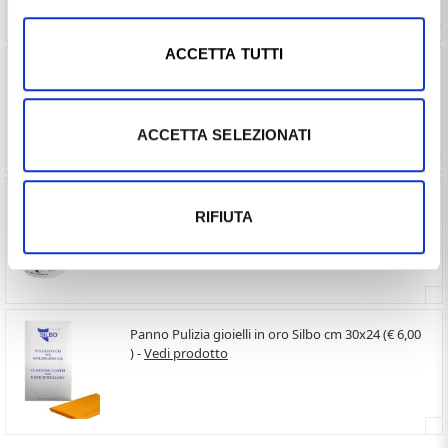
ACCETTA TUTTI
Girocollo da Donna catena Veneziana in oro giallo
45 cm media (€ 354,60 ) -
Vedi prodotto
ACCETTA SELEZIONATI
Pulizia Gioielli Oro - bagno lucidante Silbo 200ml
RIFIUTA
(€ 10,00 ) -
Vedi prodotto
Panno Pulizia gioielli in oro Silbo cm 30x24 (€ 6,00
) -
Vedi prodotto