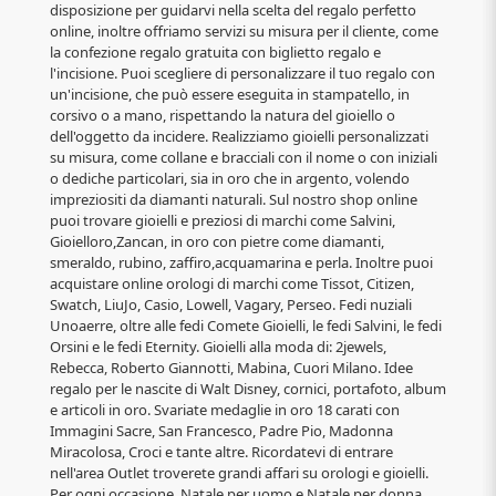
disposizione per guidarvi nella scelta del regalo perfetto
online, inoltre offriamo servizi su misura per il cliente, come
la confezione regalo gratuita con biglietto regalo e
l'incisione. Puoi scegliere di personalizzare il tuo regalo con
un'incisione, che può essere eseguita in stampatello, in
corsivo o a mano, rispettando la natura del gioiello o
dell'oggetto da incidere. Realizziamo gioielli personalizzati
su misura, come collane e bracciali con il nome o con iniziali
o dediche particolari, sia in oro che in argento, volendo
impreziositi da diamanti naturali. Sul nostro shop online
puoi trovare gioielli e preziosi di marchi come Salvini,
Gioielloro,Zancan, in oro con pietre come diamanti,
smeraldo, rubino, zaffiro,acquamarina e perla. Inoltre puoi
acquistare online orologi di marchi come Tissot, Citizen,
Swatch, LiuJo, Casio, Lowell, Vagary, Perseo. Fedi nuziali
Unoaerre, oltre alle fedi Comete Gioielli, le fedi Salvini, le fedi
Orsini e le fedi Eternity. Gioielli alla moda di: 2jewels,
Rebecca, Roberto Giannotti, Mabina, Cuori Milano. Idee
regalo per le nascite di Walt Disney, cornici, portafoto, album
e articoli in oro. Svariate medaglie in oro 18 carati con
Immagini Sacre, San Francesco, Padre Pio, Madonna
Miracolosa, Croci e tante altre. Ricordatevi di entrare
nell'area Outlet troverete grandi affari su orologi e gioielli.
Per ogni occasione, Natale per uomo e Natale per donna,