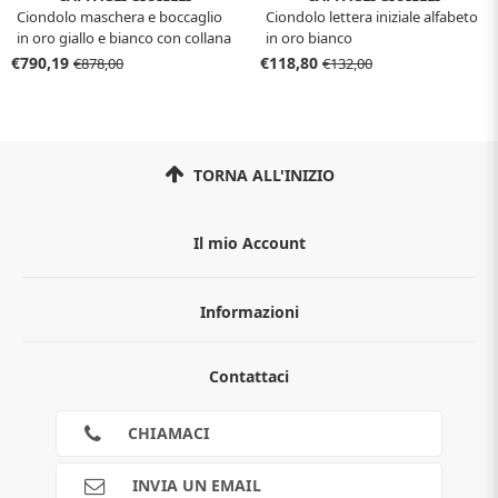
Ciondolo maschera e boccaglio
Ciondolo lettera iniziale alfabeto
in oro giallo e bianco con collana
in oro bianco
€790,19
€118,80
€878,00
€132,00
TORNA ALL'INIZIO
Il mio Account
Informazioni
Chi siamo
Contattaci
Guida all'acquisto
Privacy
Cookies
CHIAMACI
Spedizioni
Pagamenti
INVIA UN EMAIL