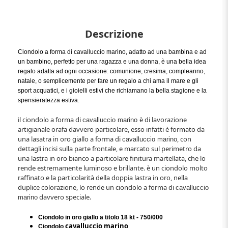
Descrizione
Ciondolo a forma di cavalluccio marino, adatto ad una bambina e ad
un bambino, perfetto per una ragazza e una donna, è una bella idea
regalo adatta ad ogni occasione: comunione, cresima, compleanno,
natale, o semplicemente per fare un regalo a chi ama il mare e gli
sport acquatici, e i gioielli estivi che richiamano la bella stagione e la
spensieratezza estiva.
il ciondolo a forma di
è di lavorazione
cavalluccio marino
artigianale orafa davvero particolare, esso infatti è formato da
una lasatra in oro giallo a forma di
, con
cavalluccio marino
dettagli incisi sulla parte frontale, e marcato sul perimetro da
una lastra in oro bianco a particolare finitura martellata, che lo
rende estremamente luminoso e brillante. è un ciondolo molto
raffinato e la particolarità della doppia lastra in oro, nella
duplice colorazione, lo rende un ciondolo a forma di
cavalluccio
davvero speciale.
marino
Ciondolo in oro giallo a titolo 18 kt - 750/000
cavalluccio marino
Ciondolo