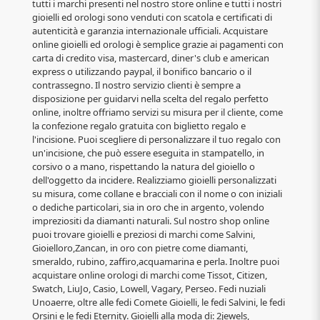
tutti i marchi presenti nel nostro store online e tutti i nostri
gioielli ed orologi sono venduti con scatola e certificati di
autenticità e garanzia internazionale ufficiali. Acquistare
online gioielli ed orologi è semplice grazie ai pagamenti con
carta di credito visa, mastercard, diner's club e american
express o utilizzando paypal, il bonifico bancario o il
contrassegno. Il nostro servizio clienti è sempre a
disposizione per guidarvi nella scelta del regalo perfetto
online, inoltre offriamo servizi su misura per il cliente, come
la confezione regalo gratuita con biglietto regalo e
l'incisione. Puoi scegliere di personalizzare il tuo regalo con
un'incisione, che può essere eseguita in stampatello, in
corsivo o a mano, rispettando la natura del gioiello o
dell'oggetto da incidere. Realizziamo gioielli personalizzati
su misura, come collane e bracciali con il nome o con iniziali
o dediche particolari, sia in oro che in argento, volendo
impreziositi da diamanti naturali. Sul nostro shop online
puoi trovare gioielli e preziosi di marchi come Salvini,
Gioielloro,Zancan, in oro con pietre come diamanti,
smeraldo, rubino, zaffiro,acquamarina e perla. Inoltre puoi
acquistare online orologi di marchi come Tissot, Citizen,
Swatch, LiuJo, Casio, Lowell, Vagary, Perseo. Fedi nuziali
Unoaerre, oltre alle fedi Comete Gioielli, le fedi Salvini, le fedi
Orsini e le fedi Eternity. Gioielli alla moda di: 2jewels,