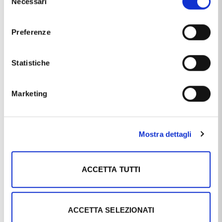
Necessari
del
consenso
Preferenze
Statistiche
Caratteristiche
Marketing
Marca
Cappagli Gioielli
Materiale
oro 18kt
Mostra dettagli
Questo articolo dal nome
CIONDOLO CAVALLUCCIO
MARINO IN ORO GIALLO E BIANCO CON COLLANA
,
ACCETTA TUTTI
distribuito dal marchio
CAPPAGLI GIOIELLI
, che trovi nella
categoria
CIONDOLI IN ORO
, e più precisamente nella
sottocategoria
CIONDOLI IN ORO MADE IN ITALY
, è un
prodotto che al momento ha disponibilità
DISPONIBILE
ed il
prezzo di questo prodotto è pari a
€ 233,10
.
ACCETTA SELEZIONATI