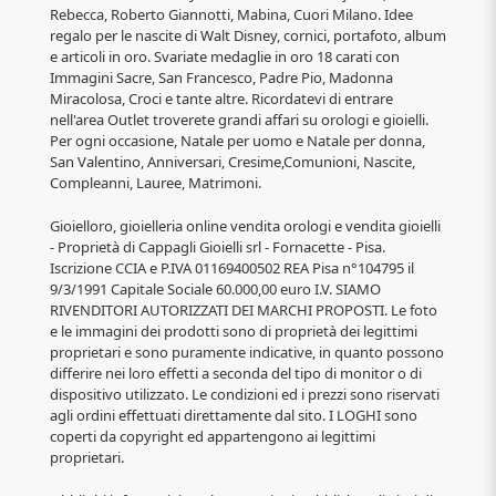
Rebecca, Roberto Giannotti, Mabina, Cuori Milano. Idee
regalo per le nascite di Walt Disney, cornici, portafoto, album
e articoli in oro. Svariate medaglie in oro 18 carati con
Immagini Sacre, San Francesco, Padre Pio, Madonna
Miracolosa, Croci e tante altre. Ricordatevi di entrare
nell'area Outlet troverete grandi affari su orologi e gioielli.
Per ogni occasione, Natale per uomo e Natale per donna,
San Valentino, Anniversari, Cresime,Comunioni, Nascite,
Compleanni, Lauree, Matrimoni.
Gioielloro, gioielleria online vendita orologi e vendita gioielli
- Proprietà di Cappagli Gioielli srl - Fornacette - Pisa.
Iscrizione CCIA e P.IVA 01169400502 REA Pisa n°104795 il
9/3/1991 Capitale Sociale 60.000,00 euro I.V. SIAMO
RIVENDITORI AUTORIZZATI DEI MARCHI PROPOSTI. Le foto
e le immagini dei prodotti sono di proprietà dei legittimi
proprietari e sono puramente indicative, in quanto possono
differire nei loro effetti a seconda del tipo di monitor o di
dispositivo utilizzato. Le condizioni ed i prezzi sono riservati
agli ordini effettuati direttamente dal sito. I LOGHI sono
coperti da copyright ed appartengono ai legittimi
proprietari.