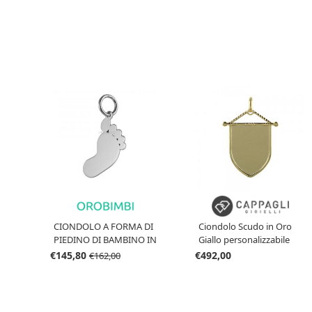
CIONDOLO A FORMA DI
Ciondolo Scudo in Oro
PIEDINO DI BAMBINO IN
Giallo personalizzabile
ORO BIANCO
€145,80
€492,00
€162,00