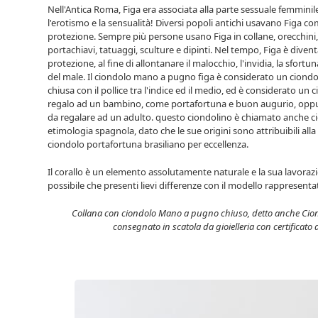
Nell'Antica Roma, Figa era associata alla parte sessuale femminile
l'erotismo e la sensualità! Diversi popoli antichi usavano Figa c
protezione. Sempre più persone usano Figa in collane, orecchini, cion
portachiavi, tatuaggi, sculture e dipinti. Nel tempo, Figa è dive
protezione, al fine di allontanare il malocchio, l'invidia, la sfortun
del male. Il ciondolo mano a pugno figa è considerato un ciond
chiusa con il pollice tra l'indice ed il medio, ed è considerato 
regalo ad un bambino, come portafortuna e buon augurio, oppu
da regalare ad un adulto. questo ciondolino è chiamato anche c
etimologia spagnola, dato che le sue origini sono attribuibili alla n
ciondolo portafortuna brasiliano per eccellenza.
Il corallo è un elemento assolutamente naturale e la sua lavoraz
possibile che presenti lievi differenze con il modello rappresenta
Collana con ciondolo Mano a pugno chiuso, detto anche Ciond
consegnato in scatola da gioielleria con certificato 