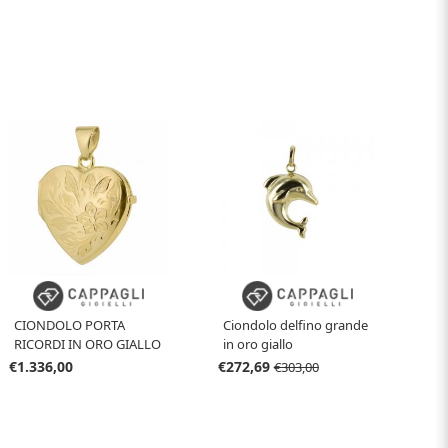
CIONDOLO PORTA
Ciondolo delfino grande
RICORDI IN ORO GIALLO
in oro giallo
- CIONDOLO PORTA
€1.336,00
€272,69
€303,00
FOTO CUORE