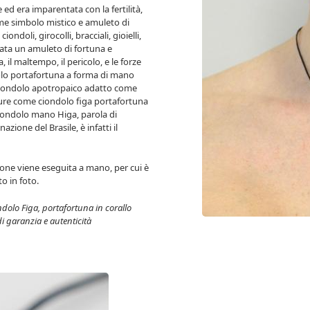
 ed era imparentata con la fertilità,
ome simbolo mistico e amuleto di
doli, girocolli, bracciali, gioielli,
ntata un amuleto di fortuna e
a, il maltempo, il pericolo, e le forze
olo portafortuna a forma di mano
un ciondolo apotropaico adatto come
re come ciondolo figa portafortuna
iondolo mano Higa, parola di
azione del Brasile, è infatti il
ione viene eseguita a mano, per cui è
to in foto.
olo Figa, portafortuna in corallo
di garanzia e autenticità