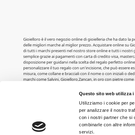
Gioielloro è il vero negozio online di gioielleria che ha dato la 
delle migliori marche al miglior prezzo. Acquistare online su Gioi
di tutti i marchi presenti nel nostro store online e tutti i nostri
semplice grazie ai pagamenti con carta di credito visa, masterca
disposizione per guidarvi nella scelta del regalo perfetto online,
personalizzare il tuo regalo con un'incisione, che può essere ese
misura, come collane e bracciali con il nome o con iniziali o ded
marchi come Salvini, Gioielloro,Zancan, in oro con pietre come 
LiuJo, Casio, Lowell, Vagary, Perseo. Fedi nuziali Unoaerre, oltre a
Cuori Milano. Idee regalo per le nascite di Walt Disney, cornic
Questo sito web utilizza i
Croci e tante altre. Ricordatevi di entrare nell'area Outlet trov
Cresime,Comunioni, Nascite, Compleanni, Lauree, Matrimoni.
Utilizziamo i cookie per pe
per analizzare il nostro tra
Gioielloro, gioielleria online vendita orologi e vendita gioielli 
con i nostri partner che si
60.000,00 euro I.V. SIAMO RIVENDITORI AUTORIZZATI DEI MARCHI 
combinarle con altre inform
possono differire nei loro effetti a seconda del tipo di monitor o
copyright ed appartengono ai legittimi proprietari.
servizi.