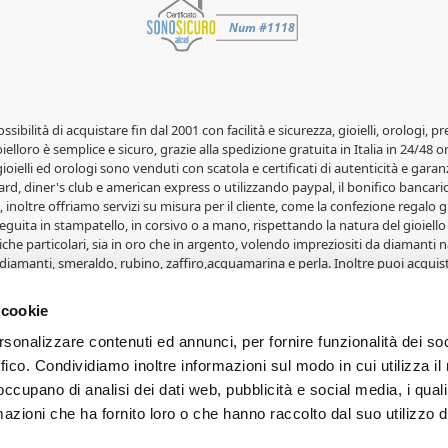
possibilità di acquistare fin dal 2001 con facilità e sicurezza, gioielli, orolog
elloro è semplice e sicuro, grazie alla spedizione gratuita in Italia in 24/48 o
 gioielli ed orologi sono venduti con scatola e certificati di autenticità e garanz
rd, diner's club e american express o utilizzando paypal, il bonifico bancario 
 inoltre offriamo servizi su misura per il cliente, come la confezione regalo gr
guita in stampatello, in corsivo o a mano, rispettando la natura del gioiello 
iche particolari, sia in oro che in argento, volendo impreziositi da diamanti na
diamanti, smeraldo, rubino, zaffiro,acquamarina e perla. Inoltre puoi acquist
lle fedi Comete Gioielli, le fedi Salvini, le fedi Orsini e le fedi Eternity. Gioi
i, portafoto, album e articoli in oro. Svariate medaglie in oro 18 carati con 
 cookie
erete grandi affari su orologi e gioielli. Per ogni occasione, Natale per uomo
rsonalizzare contenuti ed annunci, per fornire funzionalità dei so
ffico. Condividiamo inoltre informazioni sul modo in cui utilizza il 
- Proprietà di Cappagli Gioielli srl - Fornacette - Pisa. Iscrizione CCIA e P.IVA
 occupano di analisi dei dati web, pubblicità e social media, i qual
PROPOSTI. Le foto e le immagini dei prodotti sono di proprietà dei legitt
azioni che ha fornito loro o che hanno raccolto dal suo utilizzo d
 di dispositivo utilizzato. Le condizioni ed i prezzi sono riservati agli ordini