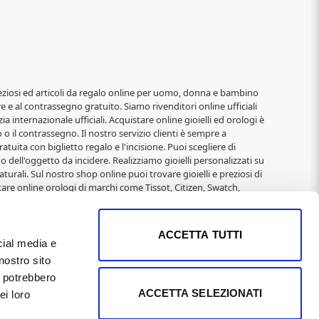
i, preziosi ed articoli da regalo online per uomo, donna e bambino
re e al contrassegno gratuito. Siamo rivenditori online ufficiali
ia internazionale ufficiali. Acquistare online gioielli ed orologi è
o il contrassegno. Il nostro servizio clienti è sempre a
atuita con biglietto regalo e l'incisione. Puoi scegliere di
o dell'oggetto da incidere. Realizziamo gioielli personalizzati su
turali. Sul nostro shop online puoi trovare gioielli e preziosi di
are online orologi di marchi come Tissot, Citizen, Swatch,
elli alla moda di: 2jewels, Rebecca, Roberto Giannotti, Mabina,
Immagini Sacre, San Francesco, Padre Pio, Madonna Miracolosa,
 e Natale per donna, San Valentino, Anniversari,
ACCETTA TUTTI
cial media e
nostro sito
 01169400502 REA Pisa n°104795 il 9/3/1991 Capitale Sociale
i potrebbero
imi proprietari e sono puramente indicative, in quanto
ACCETTA SELEZIONATI
ei loro
 effettuati direttamente dal sito. I LOGHI sono coperti da