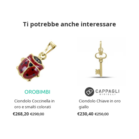
Ti potrebbe anche interessare
Ciondolo Coccinella in
Ciondolo Chiave in oro
oro e smalti colorati
giallo
Grande
€268,20
€230,40
€298,00
€256,00