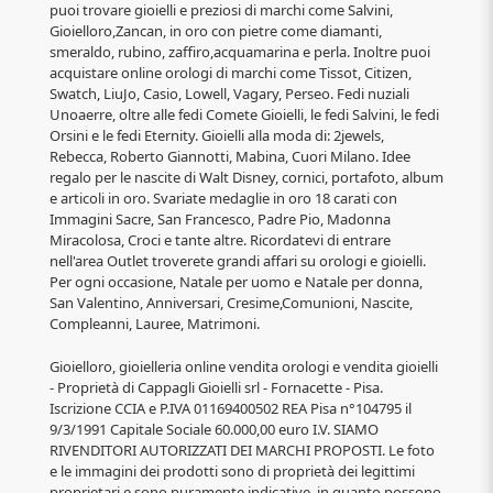
puoi trovare gioielli e preziosi di marchi come Salvini,
Gioielloro,Zancan, in oro con pietre come diamanti,
smeraldo, rubino, zaffiro,acquamarina e perla. Inoltre puoi
acquistare online orologi di marchi come Tissot, Citizen,
Swatch, LiuJo, Casio, Lowell, Vagary, Perseo. Fedi nuziali
Unoaerre, oltre alle fedi Comete Gioielli, le fedi Salvini, le fedi
Orsini e le fedi Eternity. Gioielli alla moda di: 2jewels,
Rebecca, Roberto Giannotti, Mabina, Cuori Milano. Idee
regalo per le nascite di Walt Disney, cornici, portafoto, album
e articoli in oro. Svariate medaglie in oro 18 carati con
Immagini Sacre, San Francesco, Padre Pio, Madonna
Miracolosa, Croci e tante altre. Ricordatevi di entrare
nell'area Outlet troverete grandi affari su orologi e gioielli.
Per ogni occasione, Natale per uomo e Natale per donna,
San Valentino, Anniversari, Cresime,Comunioni, Nascite,
Compleanni, Lauree, Matrimoni.
Gioielloro, gioielleria online vendita orologi e vendita gioielli
- Proprietà di Cappagli Gioielli srl - Fornacette - Pisa.
Iscrizione CCIA e P.IVA 01169400502 REA Pisa n°104795 il
9/3/1991 Capitale Sociale 60.000,00 euro I.V. SIAMO
RIVENDITORI AUTORIZZATI DEI MARCHI PROPOSTI. Le foto
e le immagini dei prodotti sono di proprietà dei legittimi
proprietari e sono puramente indicative, in quanto possono