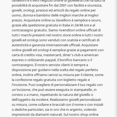
Gioielloro è il vero negozio online di gioielleria che ha dato la
possibilità di acquistare fin dal 2001 con facilità e sicurezza,
gioielli, orologi, preziosi ed articoli da regalo online per
uomo, donna e bambino delle migliori marche al miglior
prezzo. Acquistare online su Gioielloro è semplice e sicuro,
grazie alla spedizione gratuita in Italia in 24/48 ore e al
contrassegno gratuito. Siamo rivenditori online ufficiali di
tutti i marchi presenti nel nostro store online e tutti i nostri
gioielli ed orologi sono venduti con scatola e certificati di
autenticità e garanzia internazionale ufficiali. Acquistare
online gioielli ed orologi è semplice grazie ai pagamenti con
carta di credito visa, mastercard, diner's club e american
express o utilizzando paypal, il bonifico bancario o il
contrassegno. Il nostro servizio clienti è sempre a
disposizione per guidarvi nella scelta del regalo perfetto
online, inoltre offriamo servizi su misura per il cliente, come
la confezione regalo gratuita con biglietto regalo e
l'incisione. Puoi scegliere di personalizzare il tuo regalo con
un'incisione, che può essere eseguita in stampatello, in
corsivo o a mano, rispettando la natura del gioiello o
dell'oggetto da incidere. Realizziamo gioielli personalizzati
su misura, come collane e bracciali con il nome o con iniziali
o dediche particolari, sia in oro che in argento, volendo
impreziositi da diamanti naturali. Sul nostro shop online