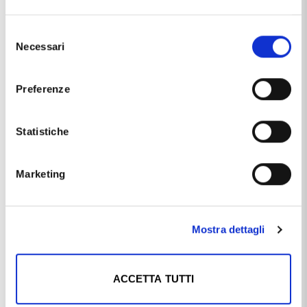
OROSCOPO - SEGNO ZODIACALE - IN ORO GIALLO GEMELLI
,
distribuito dal marchio
CAPPAGLI GIOIELLI
, che trovi nella
categoria
COLLANE IN ORO
, e più precisamente nella
Selezione
sottocategoria
COLLANE IN ORO MADE IN ITALY
, è un
Necessari
del
prodotto che al momento ha disponibilità
7 / 10 GIORNI
ed
consenso
il prezzo di questo prodotto è pari a
€ 523,80
.
Preferenze
Statistiche
Ti potrebbe anche interessare
Marketing
Mostra dettagli
ACCETTA TUTTI
CAPPAGLI GIOIELLI
GIOIELLORO