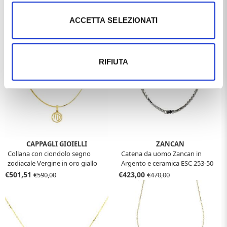
Collana con ciondolo cuore a
Collana con Tanzanite taglio
lastra in oro bianco cuore medio
Cuore da 5 carati
ACCETTA SELEZIONATI
€359,09
€5.148,00
€399,00
€5.720,00
RIFIUTA
CAPPAGLI GIOIELLI
ZANCAN
Collana con ciondolo segno
Catena da uomo Zancan in
zodiacale Vergine in oro giallo
Argento e ceramica ESC 253-50
stilizzato
€501,51
€423,00
€590,00
€470,00