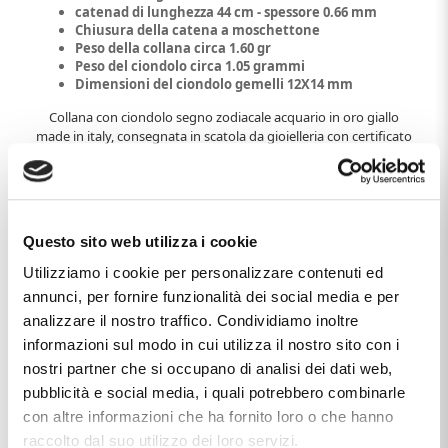
catenad di lunghezza 44 cm - spessore 0.66 mm
Chiusura della catena a moschettone
Peso della collana circa 1.60 gr
Peso del ciondolo circa 1.05 grammi
Dimensioni del ciondolo gemelli 12X14 mm
Collana con ciondolo segno zodiacale acquario in oro giallo
made in italy, consegnata in scatola da gioielleria con certificato
di garanzia e autenticità
Questo sito web utilizza i cookie
Caratteristiche
Utilizziamo i cookie per personalizzare contenuti ed
annunci, per fornire funzionalità dei social media e per
Marca
Cappagli Gioielli
analizzare il nostro traffico. Condividiamo inoltre
Materiale
oro 18kt
informazioni sul modo in cui utilizza il nostro sito con i
nostri partner che si occupano di analisi dei dati web,
Produzione
made in Italy
pubblicità e social media, i quali potrebbero combinarle
con altre informazioni che ha fornito loro o che hanno
Questo articolo dal nome
COLLANA CON CIONDOLO
raccolto dal suo utilizzo dei loro servizi.