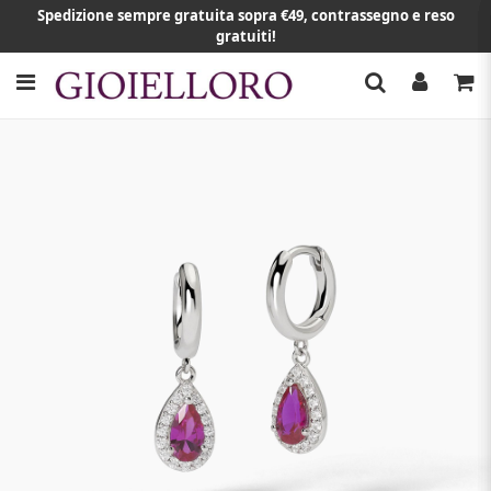
Spedizione sempre gratuita sopra €49, contrassegno e reso
gratuiti!