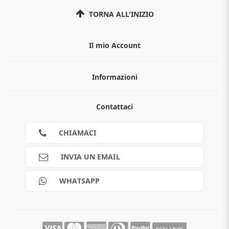
TORNA ALL'INIZIO
Il mio Account
Informazioni
Chi siamo
Contattaci
Guida all'acquisto
Privacy
Cookies
CHIAMACI
Spedizioni
Pagamenti
INVIA UN EMAIL
Scalapay
Reso gratuito
WHATSAPP
Contatti
Guide e informazioni
SCALAPAY