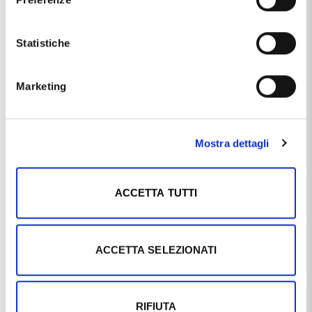
Materiale
argento 925/000
Soggetto
Goccia
Statistiche
Tipologia
pendente
Marketing
Pietre / Gemme
zirconi
Questo articolo dal nome
ORECCHINI MABINA IN ARGENTO
A CERCHIO CON RUBINI SINTETICI 563734
, distribuito dal
Mostra dettagli
marchio
MABINA
, che trovi nella categoria
ORECCHINI IN
ARGENTO
, e più precisamente nella sottocategoria
ORECCHINI MABINA IN ARGENTO
, è un prodotto che al
momento ha disponibilità
DISPONIBILE
ed il prezzo di
ACCETTA TUTTI
questo prodotto è pari a
€ 49,00
.
ACCETTA SELEZIONATI
Ti potrebbe anche interessare
RIFIUTA