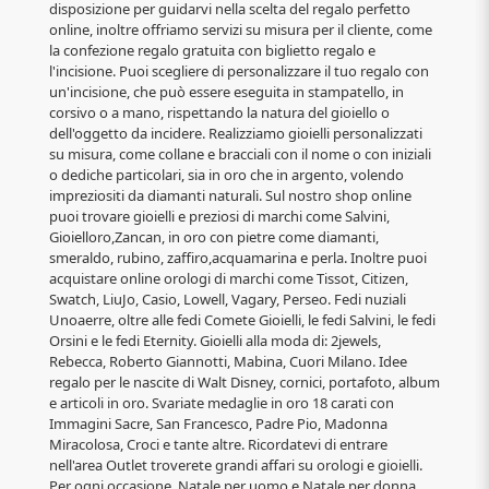
disposizione per guidarvi nella scelta del regalo perfetto
online, inoltre offriamo servizi su misura per il cliente, come
la confezione regalo gratuita con biglietto regalo e
l'incisione. Puoi scegliere di personalizzare il tuo regalo con
un'incisione, che può essere eseguita in stampatello, in
corsivo o a mano, rispettando la natura del gioiello o
dell'oggetto da incidere. Realizziamo gioielli personalizzati
su misura, come collane e bracciali con il nome o con iniziali
o dediche particolari, sia in oro che in argento, volendo
impreziositi da diamanti naturali. Sul nostro shop online
puoi trovare gioielli e preziosi di marchi come Salvini,
Gioielloro,Zancan, in oro con pietre come diamanti,
smeraldo, rubino, zaffiro,acquamarina e perla. Inoltre puoi
acquistare online orologi di marchi come Tissot, Citizen,
Swatch, LiuJo, Casio, Lowell, Vagary, Perseo. Fedi nuziali
Unoaerre, oltre alle fedi Comete Gioielli, le fedi Salvini, le fedi
Orsini e le fedi Eternity. Gioielli alla moda di: 2jewels,
Rebecca, Roberto Giannotti, Mabina, Cuori Milano. Idee
regalo per le nascite di Walt Disney, cornici, portafoto, album
e articoli in oro. Svariate medaglie in oro 18 carati con
Immagini Sacre, San Francesco, Padre Pio, Madonna
Miracolosa, Croci e tante altre. Ricordatevi di entrare
nell'area Outlet troverete grandi affari su orologi e gioielli.
Per ogni occasione, Natale per uomo e Natale per donna,