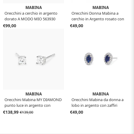
MABINA
MABINA
Orecchini a cerchio in argento
Orecchini Donna Mabina a
dorato A MODO MIO 563930
cerchio in Argento rosato con
cuore color tormalina 563377
€99,00
€49,00
MABINA
MABINA
Orecchini Mabina MY DIAMOND
Orecchini Mabina da donna a
punto luce in argento con
lobo in argento con zaffiri
diamanti Lab-Grown 0.36 ct
sintetici ovali 563544
€138,99
€49,00
€139,00
563909