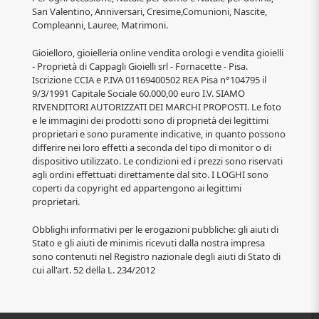
San Valentino, Anniversari, Cresime,Comunioni, Nascite,
Compleanni, Lauree, Matrimoni.
Gioielloro, gioielleria online vendita orologi e vendita gioielli
- Proprietà di Cappagli Gioielli srl - Fornacette - Pisa.
Iscrizione CCIA e P.IVA 01169400502 REA Pisa n°104795 il
9/3/1991 Capitale Sociale 60.000,00 euro I.V. SIAMO
RIVENDITORI AUTORIZZATI DEI MARCHI PROPOSTI. Le foto
e le immagini dei prodotti sono di proprietà dei legittimi
proprietari e sono puramente indicative, in quanto possono
differire nei loro effetti a seconda del tipo di monitor o di
dispositivo utilizzato. Le condizioni ed i prezzi sono riservati
agli ordini effettuati direttamente dal sito. I LOGHI sono
coperti da copyright ed appartengono ai legittimi
proprietari.
Obblighi informativi per le erogazioni pubbliche: gli aiuti di
Stato e gli aiuti de minimis ricevuti dalla nostra impresa
sono contenuti nel Registro nazionale degli aiuti di Stato di
cui all'art. 52 della L. 234/2012