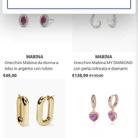
MABINA
MABINA
Orecchini Mabina da donna a
Orecchini Mabina MY DIAMOND
lobo in argento con rubini
con perla coltivata e diamanti
sintetici ovali 563650
lab-grown 0,01 carati 563994
€49,00
€138,99
€139,00